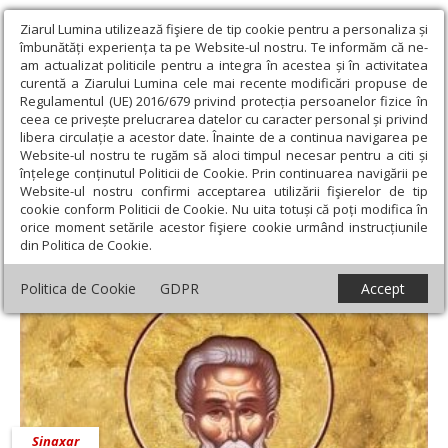
Ziarul Lumina utilizează fişiere de tip cookie pentru a personaliza și
îmbunătăți experiența ta pe Website-ul nostru. Te informăm că ne-
am actualizat politicile pentru a integra în acestea și în activitatea
curentă a Ziarului Lumina cele mai recente modificări propuse de
Regulamentul (UE) 2016/679 privind protecția persoanelor fizice în
ceea ce privește prelucrarea datelor cu caracter personal și privind
libera circulație a acestor date. Înainte de a continua navigarea pe
Website-ul nostru te rugăm să aloci timpul necesar pentru a citi și
Ziarul Lumina
›
23 martie 2019 - Articole asociate
înțelege conținutul Politicii de Cookie. Prin continuarea navigării pe
23 martie 2019 - Articole asociate
Website-ul nostru confirmi acceptarea utilizării fişierelor de tip
cookie conform Politicii de Cookie. Nu uita totuși că poți modifica în
orice moment setările acestor fişiere cookie urmând instrucțiunile
din Politica de Cookie.
Politica de Cookie
GDPR
Accept
Sinaxar