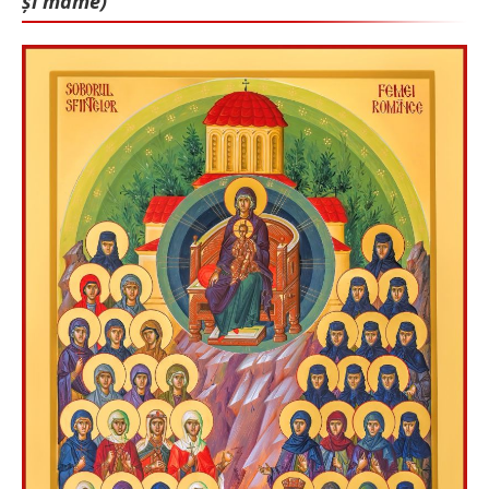
și mame)”