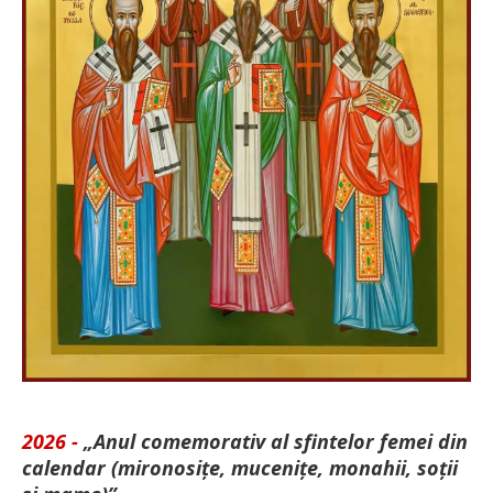
2026 -
„Anul comemorativ al sfintelor femei din
calendar (mironosițe, mu­cenițe, monahii, soții