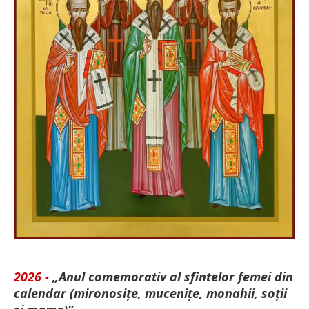
2026 -
„Anul comemorativ al sfintelor femei din
calendar (mironosițe, mu­cenițe, monahii, soții