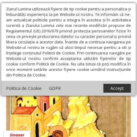
Ziarul Lumina utilizează fişiere de tip cookie pentru a personaliza și
îmbunătăți experiența ta pe Website-ul nostru. Te informăm că ne-
am actualizat politicile pentru a integra în acestea și în activitatea
curentă a Ziarului Lumina cele mai recente modificări propuse de
Regulamentul (UE) 2016/679 privind protecția persoanelor fizice în
ceea ce privește prelucrarea datelor cu caracter personal și privind
libera circulație a acestor date. Înainte de a continua navigarea pe
Website-ul nostru te rugăm să aloci timpul necesar pentru a citi și
Ziarul Lumina
›
4 martie 2019 - Articole asociate
înțelege conținutul Politicii de Cookie. Prin continuarea navigării pe
4 martie 2019 - Articole asociate
Website-ul nostru confirmi acceptarea utilizării fişierelor de tip
cookie conform Politicii de Cookie. Nu uita totuși că poți modifica în
orice moment setările acestor fişiere cookie urmând instrucțiunile
din Politica de Cookie.
Politica de Cookie
GDPR
Accept
Sinaxar