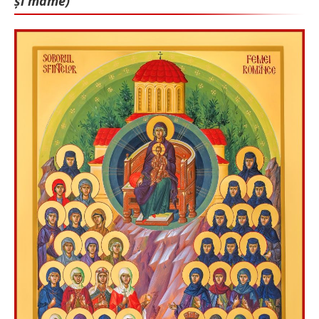
și mame)”