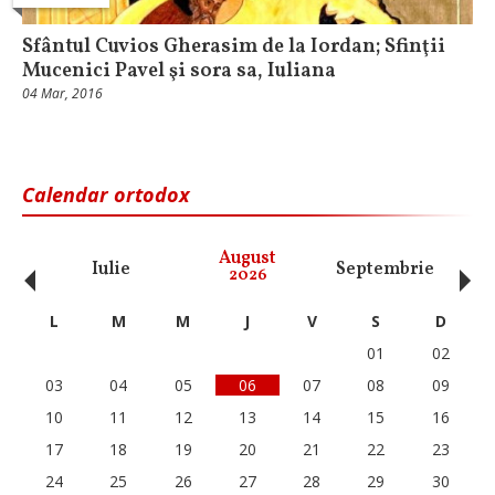
Sfântul Cuvios Gherasim de la Iordan; Sfinţii
Mucenici Pavel şi sora sa, Iuliana
04 Mar, 2016
Calendar ortodox
‹
›
August
Iulie
Septembrie
O
2026
L
M
M
J
V
S
D
01
02
03
04
05
06
07
08
09
10
11
12
13
14
15
16
17
18
19
20
21
22
23
24
25
26
27
28
29
30