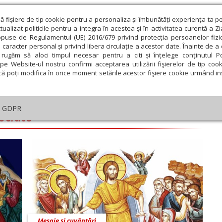
ză fişiere de tip cookie pentru a personaliza și îmbunătăți experiența ta p
alizat politicile pentru a integra în acestea și în activitatea curentă a Z
opuse de Regulamentul (UE) 2016/679 privind protecția persoanelor fizi
 caracter personal și privind libera circulație a acestor date. Înainte de 
eologie și spiritualitate
Educaţie și Cultură
Societate
rugăm să aloci timpul necesar pentru a citi și înțelege conținutul Pol
pe Website-ul nostru confirmi acceptarea utilizării fişierelor de tip cook
că poți modifica în orice moment setările acestor fişiere cookie urmând ins
GDPR
sociate
ie
Februarie
Martie
Aprilie
Mai
Iunie
Mesaje și cuvântări