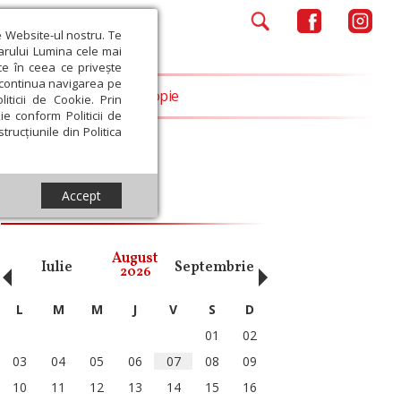
e Website-ul nostru. Te
iarului Lumina cele mai
ce în ceea ce privește
a continua navigarea pe
Opinii
Filantropie
iticii de Cookie. Prin
ie conform Politicii de
trucțiunile din Politica
Accept
Calendar ortodox
‹
›
August
Iulie
Septembrie
Octombrie
Noiembri
2026
L
M
M
J
V
S
D
01
02
03
04
05
06
07
08
09
10
11
12
13
14
15
16