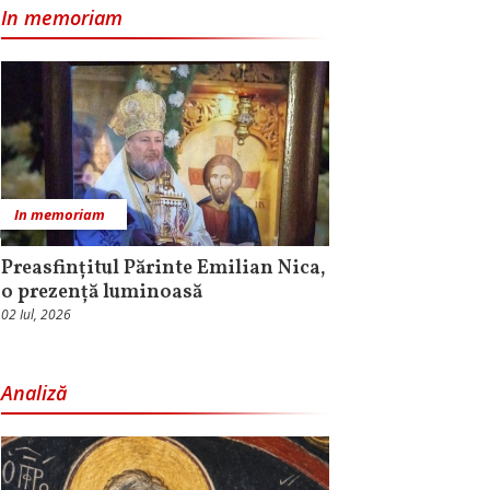
In memoriam
In memoriam
Preasfințitul Părinte Emilian Nica,
o prezență luminoasă
02 Iul, 2026
Analiză