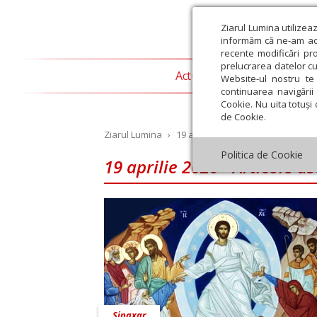
Ziarul Lumina utilizea
informăm că ne-am actu
recente modificări pr
prelucrarea datelor cu
Actualitate religioasă
T
Website-ul nostru te 
continuarea navigării 
Cookie. Nu uita totuși 
de Cookie.
Ziarul Lumina
›
19 aprilie 2020 - Articole asociate
Politica de Cookie
19 aprilie 2020 - Articole a
st
Septembrie
Octombrie
Noiembrie
Decembrie
Ianuar
Sinaxar