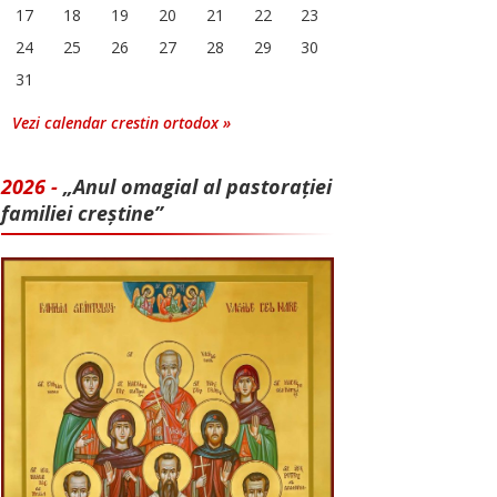
17
18
19
20
21
22
23
24
25
26
27
28
29
30
31
Vezi calendar crestin ortodox »
2026 -
„Anul omagial al pastorației
familiei creștine”