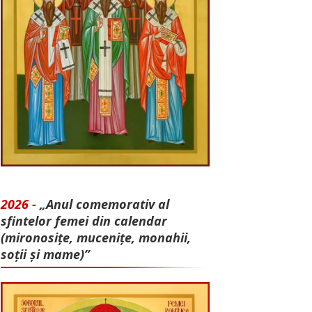
2026 -
„Anul comemorativ al
sfintelor femei din calendar
(mironosițe, mu­cenițe, monahii,
soții și mame)”