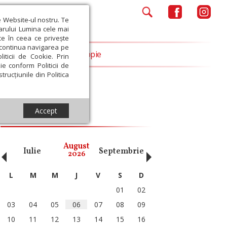
e Website-ul nostru. Te
iarului Lumina cele mai
ce în ceea ce privește
a continua navigarea pe
Opinii
Filantropie
iticii de Cookie. Prin
ie conform Politicii de
trucțiunile din Politica
Accept
Calendar ortodox
‹
›
August
Iulie
Septembrie
Octombrie
Noiembri
2026
L
M
M
J
V
S
D
01
02
03
04
05
06
07
08
09
10
11
12
13
14
15
16