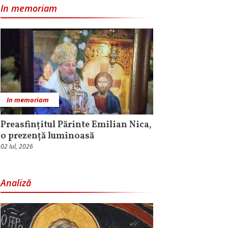
In memoriam
In memoriam
Preasfințitul Părinte Emilian Nica,
o prezență luminoasă
02 Iul, 2026
Analiză