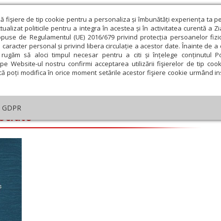
ză fişiere de tip cookie pentru a personaliza și îmbunătăți experiența ta p
alizat politicile pentru a integra în acestea și în activitatea curentă a Z
opuse de Regulamentul (UE) 2016/679 privind protecția persoanelor fizi
 caracter personal și privind libera circulație a acestor date. Înainte de 
eologie și spiritualitate
Educaţie și Cultură
Societate
rugăm să aloci timpul necesar pentru a citi și înțelege conținutul Pol
pe Website-ul nostru confirmi acceptarea utilizării fişierelor de tip cook
că poți modifica în orice moment setările acestor fişiere cookie urmând ins
GDPR
sociate
ie
Februarie
Martie
Aprilie
Mai
Iunie