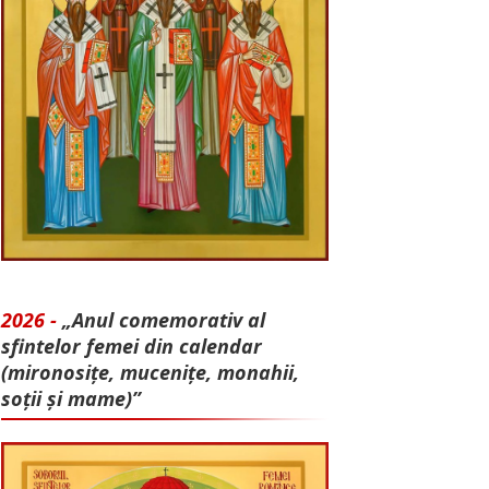
2026 -
„Anul comemorativ al
sfintelor femei din calendar
(mironosițe, mu­cenițe, monahii,
soții și mame)”