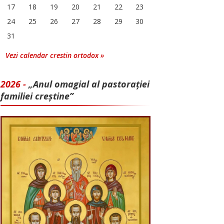
17
18
19
20
21
22
23
24
25
26
27
28
29
30
31
Vezi calendar crestin ortodox »
2026 -
„Anul omagial al pastorației
familiei creștine”