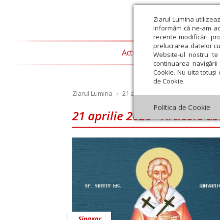
Ziarul Lumina utilizea
informăm că ne-am actu
recente modificări pr
prelucrarea datelor cu
Actualitate religioasă
T
Website-ul nostru te 
continuarea navigării 
Cookie. Nu uita totuși 
de Cookie.
Ziarul Lumina
›
21 aprilie 2020 - Articole asociate
Politica de Cookie
21 aprilie 2020 - Articole a
st
Septembrie
Octombrie
Noiembrie
Decembrie
Ianuar
Sinaxar