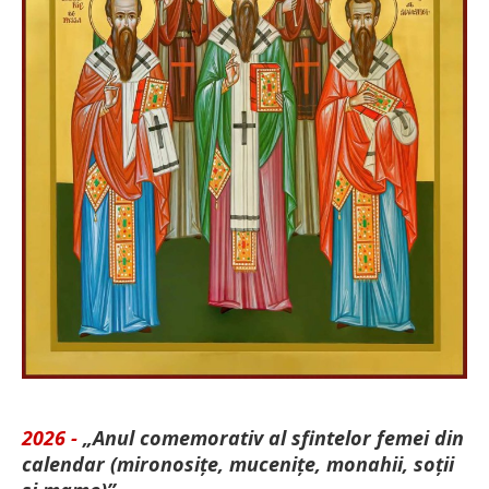
2026 -
„Anul comemorativ al sfintelor femei din
calendar (mironosițe, mu­cenițe, monahii, soții