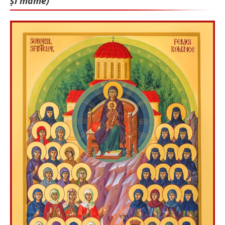
și mame)”