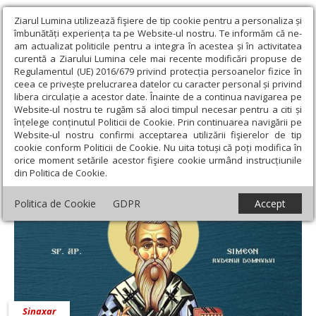
Ziarul Lumina utilizează fişiere de tip cookie pentru a personaliza și
îmbunătăți experiența ta pe Website-ul nostru. Te informăm că ne-
am actualizat politicile pentru a integra în acestea și în activitatea
curentă a Ziarului Lumina cele mai recente modificări propuse de
Regulamentul (UE) 2016/679 privind protecția persoanelor fizice în
ceea ce privește prelucrarea datelor cu caracter personal și privind
libera circulație a acestor date. Înainte de a continua navigarea pe
Website-ul nostru te rugăm să aloci timpul necesar pentru a citi și
Ziarul Lumina
›
27 aprilie 2020 - Articole asociate
înțelege conținutul Politicii de Cookie. Prin continuarea navigării pe
27 aprilie 2020 - Articole asociate
Website-ul nostru confirmi acceptarea utilizării fişierelor de tip
cookie conform Politicii de Cookie. Nu uita totuși că poți modifica în
orice moment setările acestor fişiere cookie urmând instrucțiunile
din Politica de Cookie.
Politica de Cookie
GDPR
Accept
Sinaxar