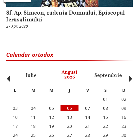
Sf. Ap. Simeon, rudenia Domnului, Episcopul
Ierusalimului
27 Apr, 2020
Calendar ortodox
‹
›
August
Iulie
Septembrie
O
2026
L
M
M
J
V
S
D
01
02
03
04
05
06
07
08
09
10
11
12
13
14
15
16
17
18
19
20
21
22
23
24
25
26
27
28
29
30