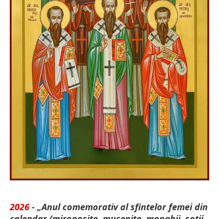
2026 -
„Anul comemorativ al sfintelor femei din
calendar (mironosițe, mu­cenițe, monahii, soții