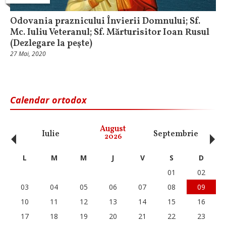
Odovania praznicului Învierii Domnului; Sf.
Mc. Iuliu Veteranul; Sf. Mărturisitor Ioan Rusul
(Dezlegare la peşte)
27 Mai, 2020
Calendar ortodox
‹
›
August
Iulie
Septembrie
O
2026
L
M
M
J
V
S
D
01
02
03
04
05
06
07
08
09
10
11
12
13
14
15
16
17
18
19
20
21
22
23