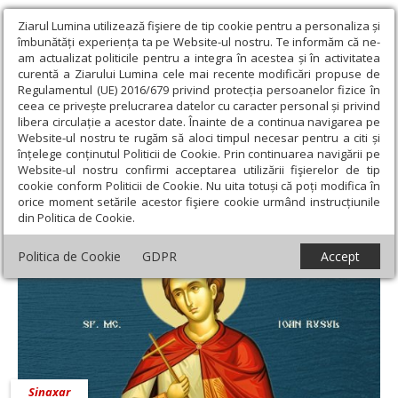
Ziarul Lumina utilizează fişiere de tip cookie pentru a personaliza și
îmbunătăți experiența ta pe Website-ul nostru. Te informăm că ne-
am actualizat politicile pentru a integra în acestea și în activitatea
curentă a Ziarului Lumina cele mai recente modificări propuse de
Regulamentul (UE) 2016/679 privind protecția persoanelor fizice în
ceea ce privește prelucrarea datelor cu caracter personal și privind
libera circulație a acestor date. Înainte de a continua navigarea pe
Website-ul nostru te rugăm să aloci timpul necesar pentru a citi și
Ziarul Lumina
›
27 mai 2020 - Articole asociate
înțelege conținutul Politicii de Cookie. Prin continuarea navigării pe
27 mai 2020 - Articole asociate
Website-ul nostru confirmi acceptarea utilizării fişierelor de tip
cookie conform Politicii de Cookie. Nu uita totuși că poți modifica în
orice moment setările acestor fişiere cookie urmând instrucțiunile
din Politica de Cookie.
Politica de Cookie
GDPR
Accept
Sinaxar