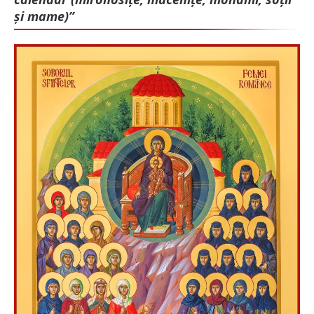
și mame)”