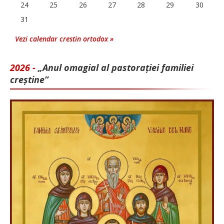
24
25
26
27
28
29
30
31
Vezi calendar crestin ortodox »
2026 -
„Anul omagial al pastorației familiei
creștine”