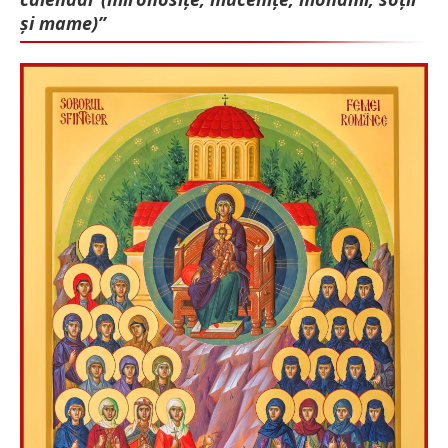
și mame)”