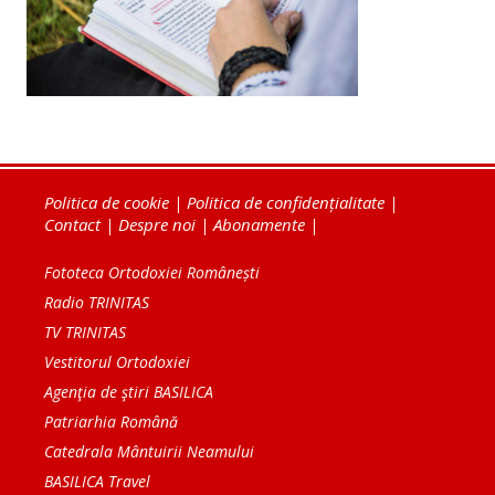
Politica de cookie
|
Politica de confidențialitate
|
Contact
|
Despre noi
|
Abonamente
|
Fototeca Ortodoxiei Românești
Radio TRINITAS
TV TRINITAS
Vestitorul Ortodoxiei
Agenţia de ştiri BASILICA
Patriarhia Română
Catedrala Mântuirii Neamului
BASILICA Travel