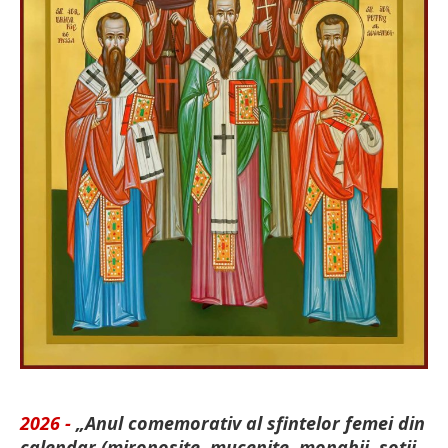
2026 -
„Anul comemorativ al sfintelor femei din
calendar (mironosițe, mu­cenițe, monahii, soții