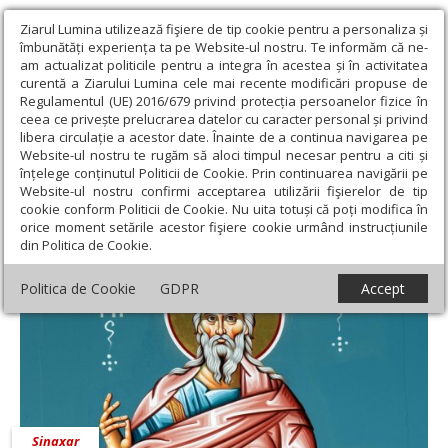
Ziarul Lumina utilizează fişiere de tip cookie pentru a personaliza și
îmbunătăți experiența ta pe Website-ul nostru. Te informăm că ne-
am actualizat politicile pentru a integra în acestea și în activitatea
curentă a Ziarului Lumina cele mai recente modificări propuse de
Regulamentul (UE) 2016/679 privind protecția persoanelor fizice în
ceea ce privește prelucrarea datelor cu caracter personal și privind
libera circulație a acestor date. Înainte de a continua navigarea pe
Website-ul nostru te rugăm să aloci timpul necesar pentru a citi și
Ziarul Lumina
›
9 mai 2020 - Articole asociate
înțelege conținutul Politicii de Cookie. Prin continuarea navigării pe
9 mai 2020 - Articole asociate
Website-ul nostru confirmi acceptarea utilizării fişierelor de tip
cookie conform Politicii de Cookie. Nu uita totuși că poți modifica în
orice moment setările acestor fişiere cookie urmând instrucțiunile
din Politica de Cookie.
Politica de Cookie
GDPR
Accept
Sinaxar