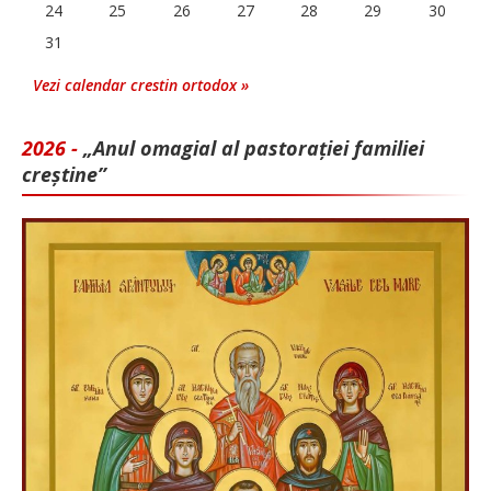
24
25
26
27
28
29
30
31
Vezi calendar crestin ortodox »
2026 -
„Anul omagial al pastorației familiei
creștine”