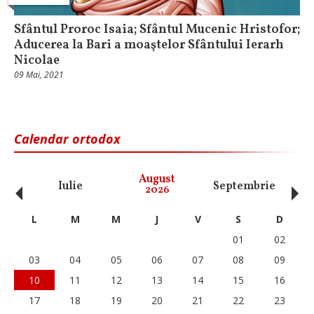
Sfântul Proroc Isaia; Sfântul Mucenic Hristofor;
Aducerea la Bari a moaştelor Sfântului Ierarh
Nicolae
09 Mai, 2021
Calendar ortodox
‹
›
August
Iulie
Septembrie
O
2026
L
M
M
J
V
S
D
01
02
03
04
05
06
07
08
09
10
11
12
13
14
15
16
17
18
19
20
21
22
23