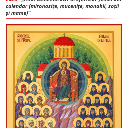
calendar (mironosițe, mu­cenițe, monahii, soții
și mame)”