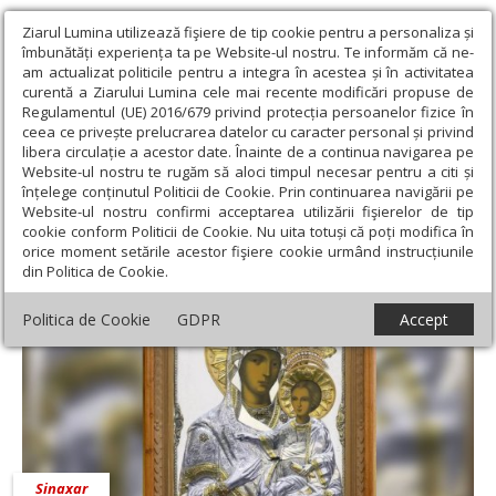
Ziarul Lumina utilizează fişiere de tip cookie pentru a personaliza și
îmbunătăți experiența ta pe Website-ul nostru. Te informăm că ne-
am actualizat politicile pentru a integra în acestea și în activitatea
curentă a Ziarului Lumina cele mai recente modificări propuse de
Regulamentul (UE) 2016/679 privind protecția persoanelor fizice în
ceea ce privește prelucrarea datelor cu caracter personal și privind
libera circulație a acestor date. Înainte de a continua navigarea pe
Website-ul nostru te rugăm să aloci timpul necesar pentru a citi și
Ziarul Lumina
›
12 iulie 2022 - Articole asociate
înțelege conținutul Politicii de Cookie. Prin continuarea navigării pe
12 iulie 2022 - Articole asociate
Website-ul nostru confirmi acceptarea utilizării fişierelor de tip
cookie conform Politicii de Cookie. Nu uita totuși că poți modifica în
orice moment setările acestor fişiere cookie urmând instrucțiunile
din Politica de Cookie.
Politica de Cookie
GDPR
Accept
Sinaxar