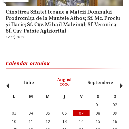
Cinstirea Sfintei Icoane a Maicii Domnului
Prodromiţa de la Muntele Athos; Sf. Mc. Proclu
şi Ilarie; Sf. Cuv. Mihail Maleinul; Sf. Veronica;
Sf. Cuv. Paisie Aghioritul
12 Iul, 2025
Calendar ortodox
‹
›
August
Iulie
Septembrie
O
2026
L
M
M
J
V
S
D
01
02
03
04
05
06
07
08
09
10
11
12
13
14
15
16