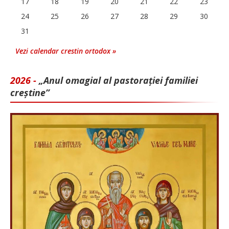
17
18
19
20
21
22
23
24
25
26
27
28
29
30
31
Vezi calendar crestin ortodox »
2026 -
„Anul omagial al pastorației familiei
creștine”