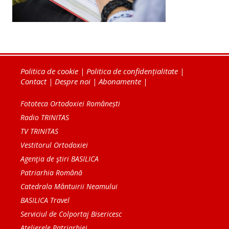
Politica de cookie
|
Politica de confidențialitate
|
Contact
|
Despre noi
|
Abonamente
|
Fototeca Ortodoxiei Românești
Radio TRINITAS
TV TRINITAS
Vestitorul Ortodoxiei
Agenţia de ştiri BASILICA
Patriarhia Română
Catedrala Mântuirii Neamului
BASILICA Travel
Serviciul de Colportaj Bisericesc
Atelierele Patriarhiei