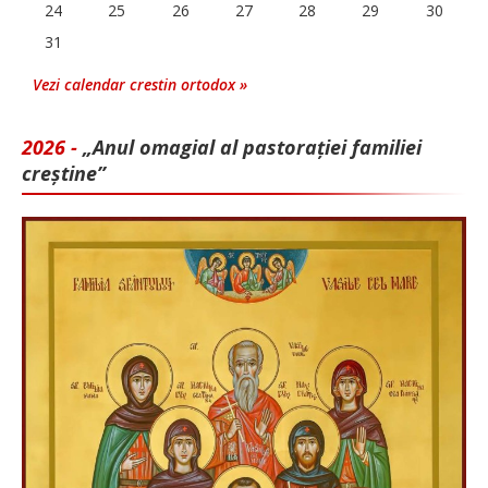
24
25
26
27
28
29
30
31
Vezi calendar crestin ortodox »
2026 -
„Anul omagial al pastorației familiei
creștine”