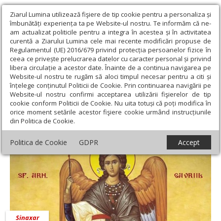
Ziarul Lumina utilizează fişiere de tip cookie pentru a personaliza și
îmbunătăți experiența ta pe Website-ul nostru. Te informăm că ne-
am actualizat politicile pentru a integra în acestea și în activitatea
curentă a Ziarului Lumina cele mai recente modificări propuse de
Regulamentul (UE) 2016/679 privind protecția persoanelor fizice în
ceea ce privește prelucrarea datelor cu caracter personal și privind
libera circulație a acestor date. Înainte de a continua navigarea pe
Website-ul nostru te rugăm să aloci timpul necesar pentru a citi și
Ziarul Lumina
›
13 iulie 2022 - Articole asociate
înțelege conținutul Politicii de Cookie. Prin continuarea navigării pe
13 iulie 2022 - Articole asociate
Website-ul nostru confirmi acceptarea utilizării fişierelor de tip
cookie conform Politicii de Cookie. Nu uita totuși că poți modifica în
orice moment setările acestor fişiere cookie urmând instrucțiunile
din Politica de Cookie.
Politica de Cookie
GDPR
Accept
Sinaxar