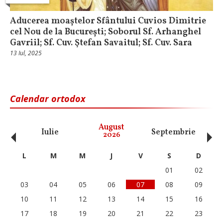
Aducerea moaștelor Sfântului Cuvios Dimitrie
cel Nou de la București; Soborul Sf. Arhanghel
Gavriil; Sf. Cuv. Ştefan Savaitul; Sf. Cuv. Sara
13 Iul, 2025
Calendar ortodox
‹
›
August
Iulie
Septembrie
O
2026
L
M
M
J
V
S
D
01
02
03
04
05
06
07
08
09
10
11
12
13
14
15
16
17
18
19
20
21
22
23