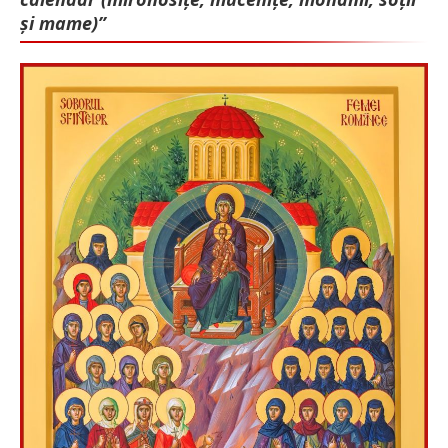
și mame)”