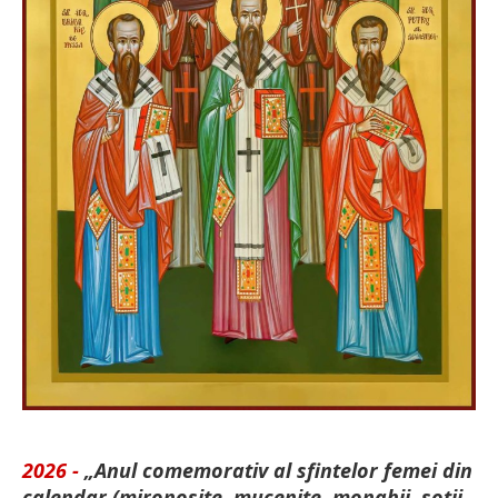
2026 -
„Anul comemorativ al sfintelor femei din
calendar (mironosițe, mu­cenițe, monahii, soții