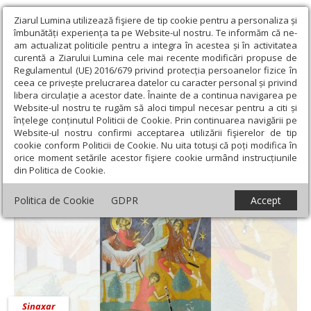
Ziarul Lumina utilizează fişiere de tip cookie pentru a personaliza și
îmbunătăți experiența ta pe Website-ul nostru. Te informăm că ne-
am actualizat politicile pentru a integra în acestea și în activitatea
curentă a Ziarului Lumina cele mai recente modificări propuse de
Regulamentul (UE) 2016/679 privind protecția persoanelor fizice în
ceea ce privește prelucrarea datelor cu caracter personal și privind
libera circulație a acestor date. Înainte de a continua navigarea pe
Website-ul nostru te rugăm să aloci timpul necesar pentru a citi și
Ziarul Lumina
›
14 iulie 2022 - Articole asociate
înțelege conținutul Politicii de Cookie. Prin continuarea navigării pe
14 iulie 2022 - Articole asociate
Website-ul nostru confirmi acceptarea utilizării fişierelor de tip
cookie conform Politicii de Cookie. Nu uita totuși că poți modifica în
orice moment setările acestor fişiere cookie urmând instrucțiunile
din Politica de Cookie.
Politica de Cookie
GDPR
Accept
Sinaxar