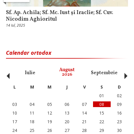
Sf. Ap. Achila; Sf. Mc. Iust şi Iraclie; Sf. Cuv.
Nicodim Aghioritul
14 Iul, 2025
Calendar ortodox
‹
›
August
Iulie
Septembrie
O
2026
L
M
M
J
V
S
D
01
02
03
04
05
06
07
08
09
10
11
12
13
14
15
16
17
18
19
20
21
22
23
24
25
26
27
28
29
30