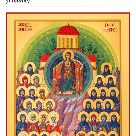
și mame)”