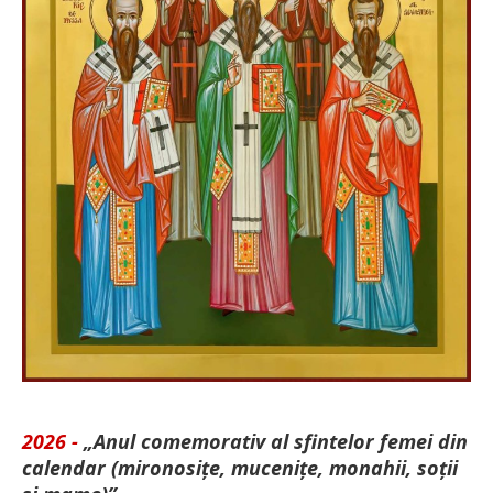
2026 -
„Anul comemorativ al sfintelor femei din
calendar (mironosițe, mu­cenițe, monahii, soții