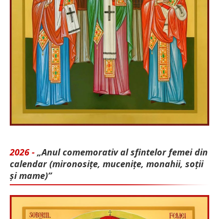
2026 -
„Anul comemorativ al sfintelor femei din
calendar (mironosițe, mu­cenițe, monahii, soții
și mame)”