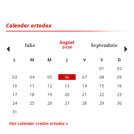
Calendar ortodox
‹
›
August
Iulie
Septembrie
O
2026
L
M
M
J
V
S
D
01
02
03
04
05
06
07
08
09
10
11
12
13
14
15
16
17
18
19
20
21
22
23
24
25
26
27
28
29
30
31
Vezi calendar crestin ortodox »