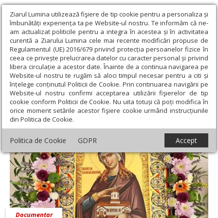
Ziarul Lumina utilizează fişiere de tip cookie pentru a personaliza și
îmbunătăți experiența ta pe Website-ul nostru. Te informăm că ne-
am actualizat politicile pentru a integra în acestea și în activitatea
curentă a Ziarului Lumina cele mai recente modificări propuse de
Regulamentul (UE) 2016/679 privind protecția persoanelor fizice în
ceea ce privește prelucrarea datelor cu caracter personal și privind
libera circulație a acestor date. Înainte de a continua navigarea pe
Website-ul nostru te rugăm să aloci timpul necesar pentru a citi și
Ziarul Lumina
›
22 iulie 2022 - Articole asociate
înțelege conținutul Politicii de Cookie. Prin continuarea navigării pe
22 iulie 2022 - Articole asociate
Website-ul nostru confirmi acceptarea utilizării fişierelor de tip
cookie conform Politicii de Cookie. Nu uita totuși că poți modifica în
orice moment setările acestor fişiere cookie urmând instrucțiunile
din Politica de Cookie.
Politica de Cookie
GDPR
Accept
Documentar