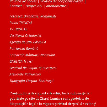
Politica de cookie
|
Politica de confidențialitate
|
Contact
|
Despre noi
|
Abonamente
|
Fototeca Ortodoxiei Românești
Radio TRINITAS
TV TRINITAS
Vestitorul Ortodoxiei
Agenţia de ştiri BASILICA
Patriarhia Română
Catedrala Mântuirii Neamului
BASILICA Travel
Serviciul de Colportaj Bisericesc
Atelierele Patriarhiei
Tipografia Cărţilor Bisericeşti
Conținutul și design-ul site-ului, toate informaţiile
publicate pe site de Ziarul Lumina sunt protejate de
dispoziţiile legale în vigoare privind dreptul de autor şi