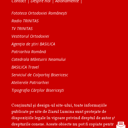
Contact
|
Despre noi
|
Abonamente
|
Fototeca Ortodoxiei Românești
Radio TRINITAS
TV TRINITAS
Vestitorul Ortodoxiei
Agenţia de ştiri BASILICA
Patriarhia Română
Catedrala Mântuirii Neamului
BASILICA Travel
Serviciul de Colportaj Bisericesc
Atelierele Patriarhiei
Tipografia Cărţilor Bisericeşti
Conținutul și design-ul site-ului, toate informaţiile
publicate pe site de Ziarul Lumina sunt protejate de
dispoziţiile legale în vigoare privind dreptul de autor şi
drepturile conexe. Aceste obiecte nu pot fi copiate pentru