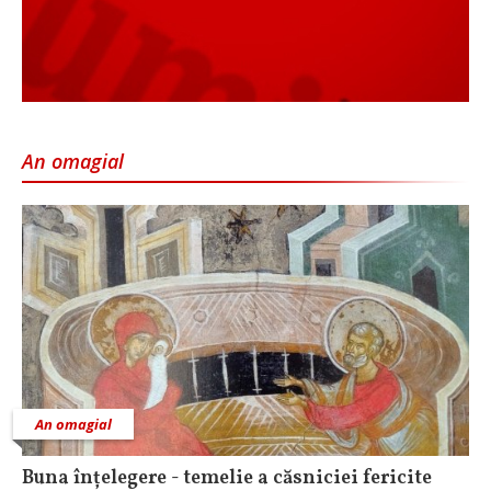
An omagial
An omagial
Buna înțelegere - temelie a căsniciei fericite