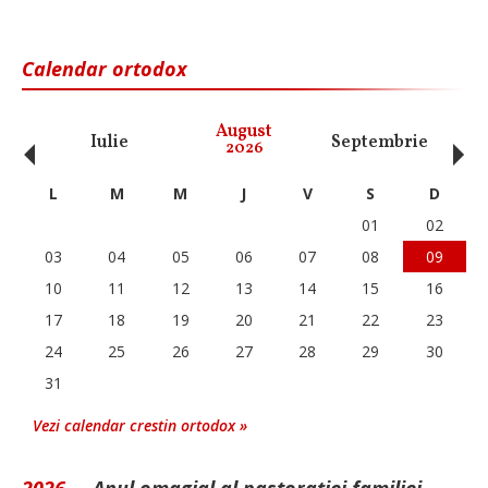
Calendar ortodox
‹
›
August
Iulie
Septembrie
O
2026
L
M
M
J
V
S
D
01
02
03
04
05
06
07
08
09
10
11
12
13
14
15
16
17
18
19
20
21
22
23
24
25
26
27
28
29
30
31
Vezi calendar crestin ortodox »