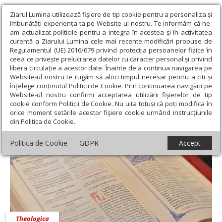
Ziarul Lumina utilizează fişiere de tip cookie pentru a personaliza și
îmbunătăți experiența ta pe Website-ul nostru. Te informăm că ne-
am actualizat politicile pentru a integra în acestea și în activitatea
curentă a Ziarului Lumina cele mai recente modificări propuse de
Regulamentul (UE) 2016/679 privind protecția persoanelor fizice în
ceea ce privește prelucrarea datelor cu caracter personal și privind
libera circulație a acestor date. Înainte de a continua navigarea pe
Website-ul nostru te rugăm să aloci timpul necesar pentru a citi și
Ziarul Lumina
›
11 aprilie 2025 - Articole asociate
înțelege conținutul Politicii de Cookie. Prin continuarea navigării pe
11 aprilie 2025 - Articole asociate
Website-ul nostru confirmi acceptarea utilizării fişierelor de tip
cookie conform Politicii de Cookie. Nu uita totuși că poți modifica în
orice moment setările acestor fişiere cookie urmând instrucțiunile
din Politica de Cookie.
Politica de Cookie
GDPR
Accept
Theologica