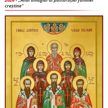
2026 -
„Anul omagial al pastorației familiei
creștine”