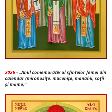
2026 -
„Anul comemorativ al sfintelor femei din
calendar (mironosițe, mu­cenițe, monahii, soții
și mame)”