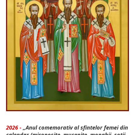
2026 -
„Anul comemorativ al sfintelor femei din
calendar (mironosițe, mu­cenițe, monahii, soții