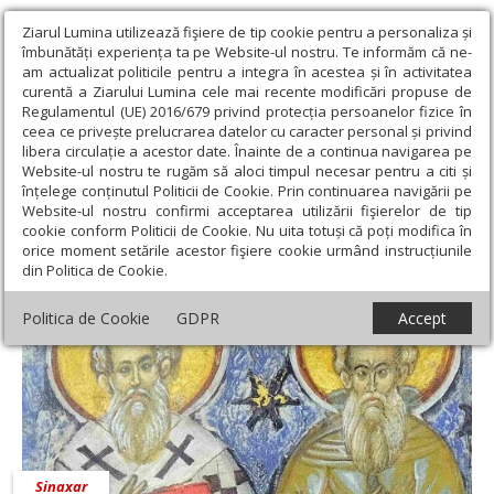
Ziarul Lumina utilizează fişiere de tip cookie pentru a personaliza și
îmbunătăți experiența ta pe Website-ul nostru. Te informăm că ne-
am actualizat politicile pentru a integra în acestea și în activitatea
curentă a Ziarului Lumina cele mai recente modificări propuse de
Regulamentul (UE) 2016/679 privind protecția persoanelor fizice în
ceea ce privește prelucrarea datelor cu caracter personal și privind
libera circulație a acestor date. Înainte de a continua navigarea pe
Website-ul nostru te rugăm să aloci timpul necesar pentru a citi și
Ziarul Lumina
›
17 noiembrie 2025 - Articole asociate
înțelege conținutul Politicii de Cookie. Prin continuarea navigării pe
17 noiembrie 2025 - Articole asociate
Website-ul nostru confirmi acceptarea utilizării fişierelor de tip
cookie conform Politicii de Cookie. Nu uita totuși că poți modifica în
orice moment setările acestor fişiere cookie urmând instrucțiunile
din Politica de Cookie.
Politica de Cookie
GDPR
Accept
Sinaxar