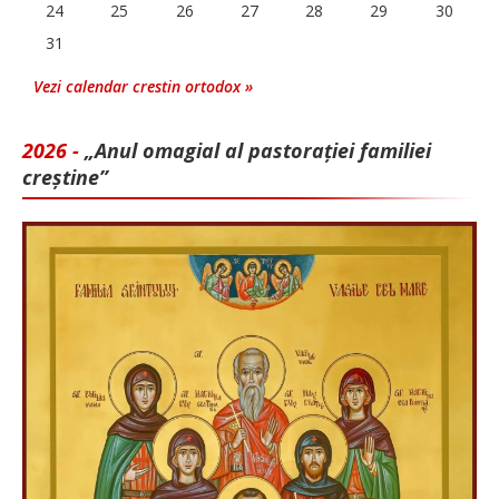
24
25
26
27
28
29
30
31
Vezi calendar crestin ortodox »
2026 -
„Anul omagial al pastorației familiei
creștine”