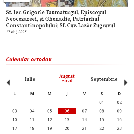
Sf. Ier. Grigorie Taumaturgul, Episcopul
Neocezareei, şi Ghenadie, Patriarhul
Constantinopolului; Sf. Cuv. Lazăr Zugravul
17 Noi, 2025
Calendar ortodox
‹
›
August
Iulie
Septembrie
O
2026
L
M
M
J
V
S
D
01
02
03
04
05
06
07
08
09
10
11
12
13
14
15
16
17
18
19
20
21
22
23