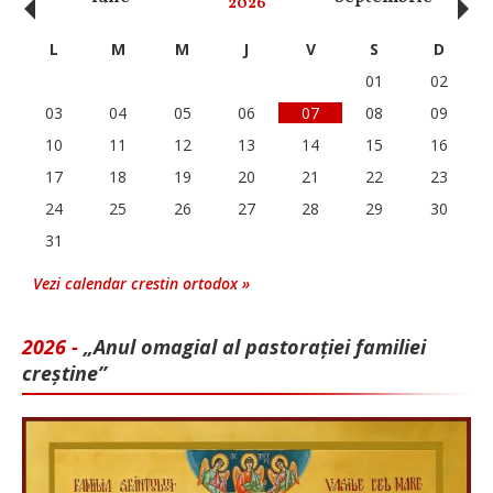
‹
›
2026
L
M
M
J
V
S
D
01
02
03
04
05
06
07
08
09
10
11
12
13
14
15
16
17
18
19
20
21
22
23
24
25
26
27
28
29
30
31
Vezi calendar crestin ortodox »
2026 -
„Anul omagial al pastorației familiei
creștine”