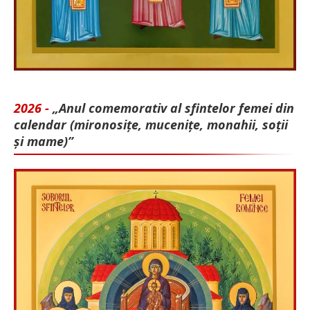
2026 -
„Anul comemorativ al sfintelor femei din
calendar (mironosițe, mu­cenițe, monahii, soții
și mame)”