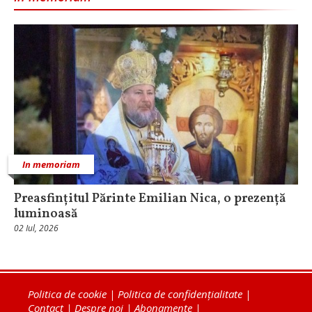
In memoriam
Preasfințitul Părinte Emilian Nica, o prezență
luminoasă
02 Iul, 2026
Politica de cookie
|
Politica de confidențialitate
|
Contact
|
Despre noi
|
Abonamente
|