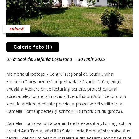
Cultură
Galerie foto (1)
Un articol de:
Ștefania Coșuleanu
-
30 Iunie 2025
Memorialul Ipotești - Centrul Național de Studii „Mihai
Eminescu” organizează, în perioada 7-12 iulie 2025, ediția
anuală a Atelierelor de lectură și scriere, proiect cultural
adresat elevilor de gimnaziu și liceu. Îndrumătorii celor două
serii de ateliere dedicate poeziei și prozei vor fi scriitoarea
Camelia Toma (poezie) și scriitorul Dumitru Crudu (proză).
Camelia Toma va lucra pornind de la expoziția „Tomagraph” a
artistei Ana Toma, aflată în Sala „Horia Bernea” și vernisată în
cadrul „Zilelor Eminescu”. Instalațiile din această expoziție sunt