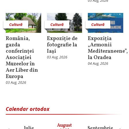
05 Aug, 2026
Cultură
Cultură
Cultură
România,
Expoziție de
Expoziția
gazda
fotografie la
„Armonii
conferinței
Iaşi
Mediteraneene”,
Asociației
la Oradea
03 Aug, 2026
Muzeelor în
04 Aug, 2026
Aer Liber din
Europa
03 Aug, 2026
Calendar ortodox
August
Iulie
Septembrie
O