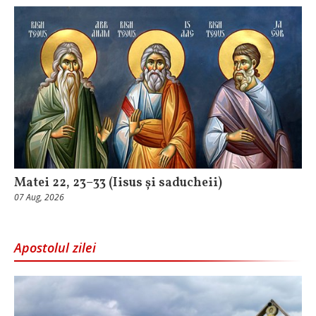
Matei 22, 23–33 (Iisus și saducheii)
07 Aug, 2026
Apostolul zilei