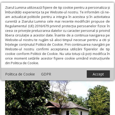
Ziarul Lumina utilizează fişiere de tip cookie pentru a personaliza și
îmbunătăți experiența ta pe Website-ul nostru. Te informăm că ne-
am actualizat politicile pentru a integra în acestea și în activitatea
curentă a Ziarului Lumina cele mai recente modificări propuse de
Regulamentul (UE) 2016/679 privind protecția persoanelor fizice în
ceea ce privește prelucrarea datelor cu caracter personal și privind
libera circulație a acestor date. Înainte de a continua navigarea pe
Website-ul nostru te rugăm să aloci timpul necesar pentru a citi și
Ziarul Lumina
›
Educaţie și Cultură
›
Cultură
›
Ateliere de
înțelege conținutul Politicii de Cookie. Prin continuarea navigării pe
lectură și scriere la Ipotești
Website-ul nostru confirmi acceptarea utilizării fişierelor de tip
cookie conform Politicii de Cookie. Nu uita totuși că poți modifica în
Ateliere de lectură și scriere la Ipotești
orice moment setările acestor fişiere cookie urmând instrucțiunile
din Politica de Cookie.
Politica de Cookie
GDPR
Accept