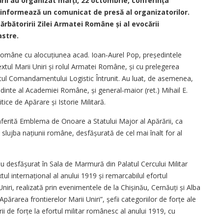
ii au organizat marți, 22 octombrie, conferința
, informează un comunicat de presă al organizatorilor.
rbătoririi Zilei Armatei Române și al evocării
astre.
Române cu alocuțiunea acad. Ioan‑Aurel Pop, președintele
ul Marii Uniri și rolul Armatei Române, și cu prelegerea
tul Comandamentului Logistic Întrunit. Au luat, de asemenea,
inte al Academiei Române, și general‑maior (ret.) Mihail E.
itice de Apărare și Istorie Militară.
ferită Emblema de Onoare a Statului Major al Apărării, ca
 slujba națiunii române, desfășurată de cel mai înalt for al
s‑au desfășurat în Sala de Marmură din Palatul Cercului Militar
ul internațional al anului 1919 și remarcabilul efortul
Uniri, realizată prin evenimentele de la Chișinău, Cernăuți și Alba
„Apărarea frontierelor Marii Uniri”, șefii categoriilor de forțe ale
rii de forțe la efortul militar românesc al anului 1919, cu