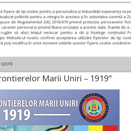
ză fişiere de tip cookie pentru a personaliza și îmbunătăți experiența ta p
alizat politicile pentru a integra în acestea și în activitatea curentă a Z
opuse de Regulamentul (UE) 2016/679 privind protecția persoanelor fizi
 caracter personal și privind libera circulație a acestor date. Înainte de 
eologie și spiritualitate
Educaţie și Cultură
Societate
rugăm să aloci timpul necesar pentru a citi și înțelege conținutul Pol
pe Website-ul nostru confirmi acceptarea utilizării fişierelor de tip cook
că poți modifica în orice moment setările acestor fişiere cookie urmând ins
ducaţie
Lumina literară şi artistică
Cultură
Interv
GDPR
onferința „Apărarea frontierelor Marii Uniri – 1919”
ontierelor Marii Uniri – 1919”
ie
Februarie
Martie
Aprilie
Mai
Iunie