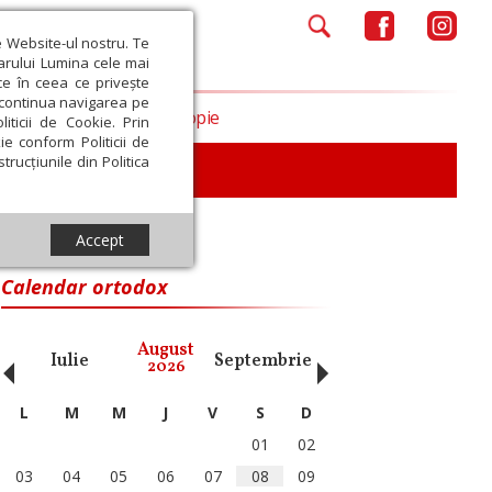
e Website-ul nostru. Te
iarului Lumina cele mai
ce în ceea ce privește
a continua navigarea pe
Opinii
Filantropie
iticii de Cookie. Prin
ie conform Politicii de
trucțiunile din Politica
iu
Accept
Calendar ortodox
‹
›
August
Iulie
Septembrie
Octombrie
Noiembri
2026
L
M
M
J
V
S
D
01
02
03
04
05
06
07
08
09