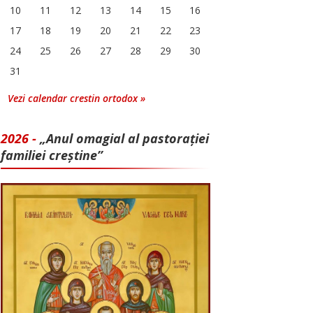
10
11
12
13
14
15
16
17
18
19
20
21
22
23
24
25
26
27
28
29
30
31
Vezi calendar crestin ortodox »
2026 -
„Anul omagial al pastorației
familiei creștine”