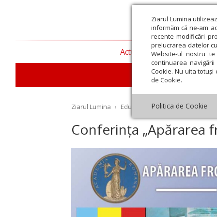
Ziarul Lumina utilizea
informăm că ne-am actu
recente modificări pr
prelucrarea datelor cu
Actualitate religioasă
T
Website-ul nostru te 
continuarea navigării 
Cookie. Nu uita totuși 
E
de Cookie.
Politica de Cookie
Ziarul Lumina
›
Educaţie și Cultură
›
Cultură
›
C
Conferința „Apărarea fr
st
Septembrie
Octombrie
Noiembrie
Decembrie
Ianuar