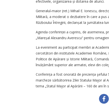
efectivele, organizarea și dotarea de atunci.
Generalul‑maior (ret.) Mihail E. Ionescu, director
Militară, a moderat o dezbatere în care a pus 
Războiului Întregirii, declanșat la jumătatea lu
Agenda conferinței a cuprins, de asemenea, pre
„Mareșal Alexandru Averescu” pentru omagiere
La eveniment au participat membri ai Academiei
cercetători din institutele Academiei Române, spe
Politice de Apărare și Istorie Militară, Comandam
învățământ superior ale armatei, elevi din colegi
Conferința a fost onorată de prezența şefului S
marcheze sărbătorirea Zilei Statului Major al 
tema „Statul Major al Apărării – 160 de ani în sl