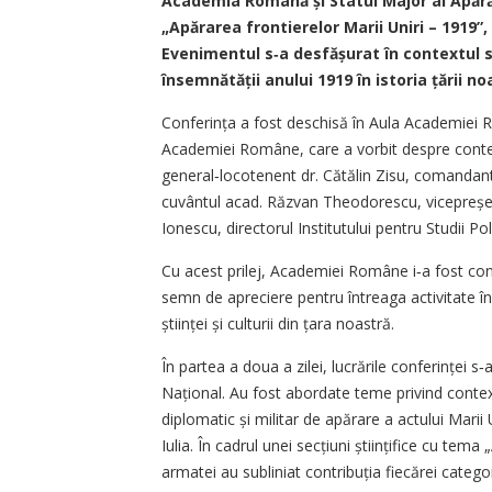
Academia Română și Statul Major al Apărăr
„Apărarea frontierelor Marii Uniri – 1919”
Evenimentul s‑a desfășurat în contextul să
însemnătății anului 1919 în istoria țării no
Conferința a fost deschisă în Aula Academiei 
Academiei Române, care a vorbit despre context
general‑locotenent dr. Cătălin Zisu, comandan
cuvântul acad. Răzvan Theodorescu, vicepreșed
Ionescu, directorul Institutului pentru Studii Pol
Cu acest prilej, Academiei Române i‑a fost con
semn de apreciere pentru întreaga activitate în
științei și culturii din țara noastră.
În partea a doua a zilei, lucrările conferinței 
Național. Au fost abordate teme privind context
diplomatic și militar de apărare a actului Marii 
Iulia. În cadrul unei secțiuni științifice cu tema 
armatei au subliniat contribuția fiecărei catego