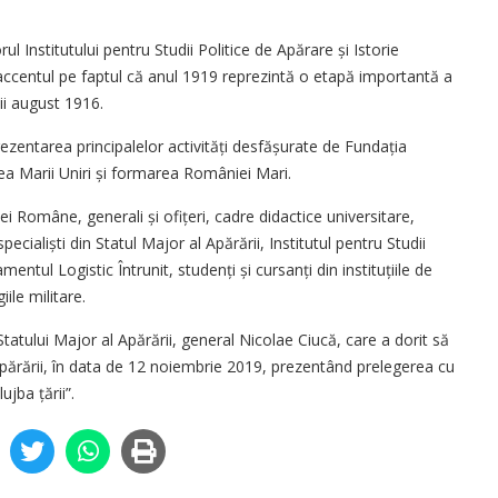
ul Institutului pentru Studii Politice de Apărare și Istorie
accentul pe faptul că anul 1919 reprezintă o etapă importantă a
nii august 1916.
zentarea principalelor activități desfășurate de Fundația
a Marii Uniri și formarea României Mari.
 Române, generali și ofițeri, cadre didactice universitare,
cialiști din Statul Major al Apărării, Institutul pentru Studii
entul Logistic Întrunit, studenți și cursanți din instituțiile de
ile militare.
tatului Major al Apărării, general Nicolae Ciucă, care a dorit să
Apărării, în data de 12 noiembrie 2019, prezentând prelegerea cu
ujba țării”.