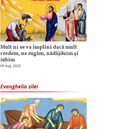
Mult ni se va împlini dacă mult
credem, ne rugăm, nădăjduim și
iubim
09 Aug, 2026
Evanghelia zilei