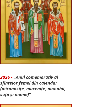
2026 -
„Anul comemorativ al
sfintelor femei din calendar
(mironosițe, mu­cenițe, monahii,
soții și mame)”