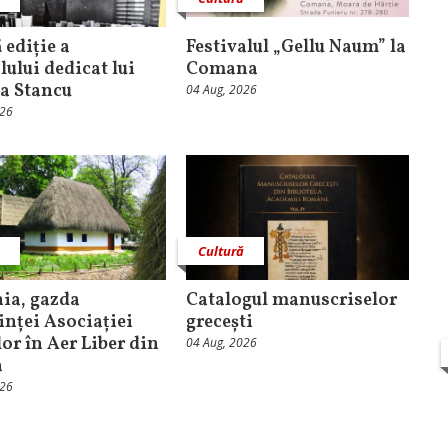
 ediție a
Festivalul „Gellu Naum” la
lului dedicat lui
Comana
a Stancu
04 Aug, 2026
026
ă
Cultură
ia, gazda
Catalogul manuscriselor
inței Asociației
grecești
or în Aer Liber din
04 Aug, 2026
a
026