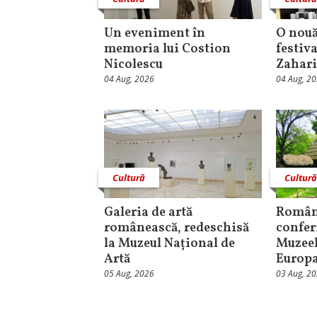
Un eveniment în
O nouă
memoria lui Costion
festiva
Nicolescu
Zahari
04 Aug, 2026
04 Aug, 2
Cultură
Cultur
Galeria de artă
Român
românească, redeschisă
confer
la Muzeul Național de
Muzeel
Artă
Europ
05 Aug, 2026
03 Aug, 2