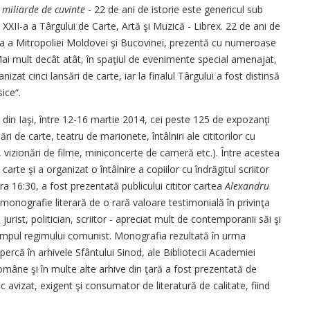
, miliarde de cuvinte
- 22 de ani de istorie este genericul sub
a XXII-a a Târgului de Carte, Artă şi Muzică - Librex. 22 de ani de
gia a Mitropoliei Moldovei şi Bucovinei, prezentă cu numeroase
. Mai mult decât atât, în spaţiul de evenimente special amenajat,
zat cinci lansări de carte, iar la finalul Târgului a fost distinsă
ice“.
l din Iaşi, între 12-16 martie 2014, cei peste 125 de expozanţi
i de carte, teatru de marionete, întâlniri ale cititorilor cu
or, vizionări de filme, miniconcerte de cameră etc.). Între acestea
carte şi a organizat o întâlnire a copiilor cu îndrăgitul scriitor
a 16:30, a fost pre­zentată publicului cititor car­tea
Alexandru
monografie literară de o rară valoare testimonială în privinţa
 - jurist, politician, scriitor - apreciat mult de contemporanii săi şi
in timpul regimului comunist. Monografia rezultată în urma
percă în arhivele Sfântului Sinod, ale Bi­bliotecii Academiei
omâne şi în multe alte arhive din ţară a fost prezentată de
ic avizat, exigent şi consumator de literatură de calitate, fiind