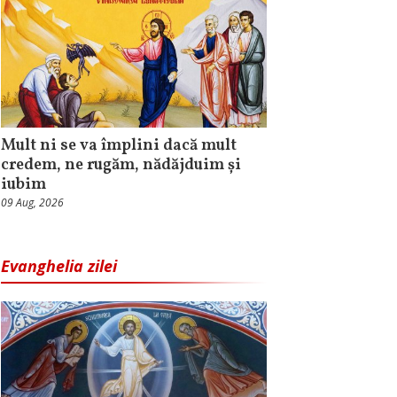
Mult ni se va împlini dacă mult
credem, ne rugăm, nădăjduim și
iubim
09 Aug, 2026
Evanghelia zilei