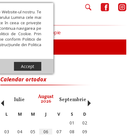
e Website-ul nostru. Te
iarului Lumina cele mai
ce în ceea ce privește
a continua navigarea pe
Opinii
Filantropie
iticii de Cookie. Prin
ie conform Politicii de
trucțiunile din Politica
iu
Accept
Calendar ortodox
‹
›
August
Iulie
Septembrie
Octombrie
Noiembri
2026
L
M
M
J
V
S
D
01
02
03
04
05
06
07
08
09