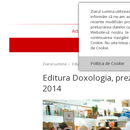
Ziarul Lumina utilizea
informăm că ne-am actu
recente modificări pr
prelucrarea datelor cu
Actualitate religioasă
T
Website-ul nostru te 
continuarea navigării 
Cookie. Nu uita totuși 
E
de Cookie.
Politica de Cookie
Ziarul Lumina
›
Educaţie și Cultură
›
Cultură
›
E
Editura Doxologia, pre
2014
st
Septembrie
Octombrie
Noiembrie
Decembrie
Ianuar