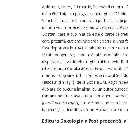
A doua zi, vineri, 14 martie, începând cu ora 10
de la Grădiniţa cu program prelungit nr. 21 din I
Vangheli, întâlnire în care s-au purtat discuţii 
un nou volum al aceluiaşi autor,
Copii în cătuşe
Bostan, care a subliniat că este o carte ce trebu
care prezintă cutremurătoarea soartă a unei fetiţ
fost deportată în 1941 în Siberia. O carte tulbu
făcute de generaţiile de altădată, erori ale căror
disperate ale victimelor regimului bolşevic. Part
interpretarea Corului
Mu­si­ca Viva
al Asociaţiei
martie, cât şi vineri, 14 martie, scriitorul Spirid
Hasdeu“ din Iaşi şi de la Şcoala ,,M. Kogălni­cea­
dublată de bucuria întâlnirii cu un autor cunoscu
română pentru clasa a III-a. Tot vineri, 14 mart
(poezii pentru copii
), autor fiind cunoscutul scr
istoricul şi cri­ti­cul literar Ioan Holban, care de
Editura Doxologia a fost prezentă la 