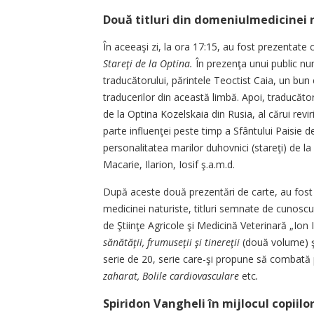
Două titluri din domeniulmedicinei 
În aceeaşi zi, la ora 17:15, au fost prezentate cel
Stareţi de la Op­tina.
În prezenţa unui public n
traducătorului, părintele Teoctist Caia, un bun 
traducerilor din a­ceastă limbă. Apoi, traducăto
de la Optina Kozelskaia din Rusia, al cărui rev
parte influenţei peste timp a Sfântului Paisie d
persona­litatea marilor duhovnici (sta­reţi) de la
Ma­carie, Ilarion, Iosif ş.a.m.d.
După aceste două prezentări de carte, au fost la
medicinei naturiste, ti­tluri sem­nate de cunoscu
de Ştiinţe A­gricole şi Medicină Veterinară „Ion 
sănătăţii, frumu­se­ţii şi tinereţii
(două volume) 
serie de 20, serie care-şi propu­ne să combată p
zaha­rat, Bolile cardiovasculare
etc
.
Spiridon Vangheli în mijlocul copiilo