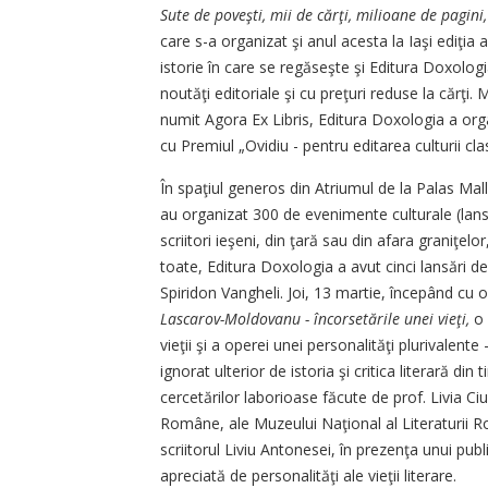
Sute de poveşti, mii de cărţi, milioane de pagini
care s-a organizat şi anul acesta la Iaşi ediţia 
istorie în care se regăseşte şi Editura Doxolo
noutăţi editoriale şi cu preţuri reduse la cărţi
numit Agora Ex Libris, Editura Doxologia a organi
cu Premiul „Ovidiu - pentru editarea culturii clas
În spaţiul generos din Atriumul de la Palas Mal
au organizat 300 de evenimente culturale (lansăr
scriitori ieşeni, din ţară sau din afara graniţel
toate, Editu­ra Doxologia a avut cinci lansări de 
Spiridon Vangheli. Joi, 13 martie, începând cu or
Lascarov-Mol­do­vanu - încorsetările unei vieţi,
o 
vieţii şi a operei unei personali­tăţi plurivalente
ignorat ulterior de istoria şi critica literară d
cercetărilor laborioase făcute de prof. Livia Ciu
Române, ale Mu­zeului Naţional al Literaturii R
scriitorul Liviu Antonesei, în prezenţa unui publ
apreciată de per­sonalităţi ale vieţii literare.