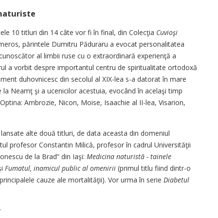
naturiste
e 10 titluri din 14 câte vor fi în final, din Co­lecţia
Cuvioşi
umeros, părintele Dumitru Păduraru a evocat personalitatea
cunoscător al limbii ruse cu o extraordinară ex­pe­rienţă a
rul a vorbit despre importantul centru de spiritualitate ortodoxă
iriment duhovnicesc din secolul al XIX-lea s-a datorat în mare
e la Neamţ şi a ucenicilor acestuia, evocând în acelaşi timp
 Optina: Ambrozie, Ni­con, Moise, Isaachie al II-lea, Vi­sarion,
nsate alte do­uă titluri, de data aceasta din do­me­niul
tul profesor Constantin Milică, profesor în cadrul Universităţii
Ionescu de la Brad“ din Iaşi:
Medicina natu­ris­tă - tainele
şi
Fumatul, inami­cul public al o­me­nirii
(primul titlu fiind dintr-o
rincipalele cau­ze ale mortalităţii). Vor urma în serie
Diabetul
r