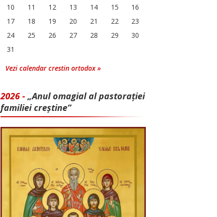
10
11
12
13
14
15
16
17
18
19
20
21
22
23
24
25
26
27
28
29
30
31
Vezi calendar crestin ortodox »
2026 -
„Anul omagial al pastorației
familiei creștine”