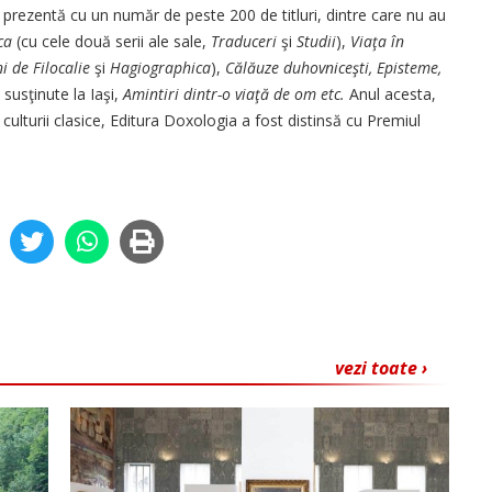
t prezentă cu un număr de peste 200 de titluri, dintre care nu au
ca
(cu cele două serii ale sale,
Traduceri
şi
Studii
),
Viaţa în
ni de Filocalie
şi
Hagiogra­phi­c­a
),
Călăuze duhovniceşti, Episteme,
us­ţinute la Iaşi,
Amintiri dintr-o viaţă de om etc.
Anul acesta,
a culturii clasice, Editura Doxologia a fost distinsă cu Premiul
vezi toate ›