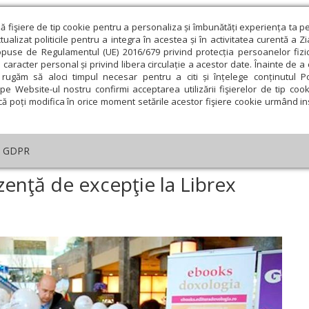
ză fişiere de tip cookie pentru a personaliza și îmbunătăți experiența ta p
alizat politicile pentru a integra în acestea și în activitatea curentă a Z
opuse de Regulamentul (UE) 2016/679 privind protecția persoanelor fizi
 caracter personal și privind libera circulație a acestor date. Înainte de 
eologie și spiritualitate
Educaţie și Cultură
Societate
rugăm să aloci timpul necesar pentru a citi și înțelege conținutul Pol
pe Website-ul nostru confirmi acceptarea utilizării fişierelor de tip cook
că poți modifica în orice moment setările acestor fişiere cookie urmând ins
ducaţie
Lumina literară şi artistică
Cultură
Interv
GDPR
ditura Doxologia, prezenţă de excepţie la Librex 2014
zenţă de excepţie la Librex
ie
Februarie
Martie
Aprilie
Mai
Iunie