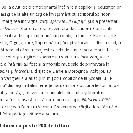
:00, a avut loc o emoţionantă întâlnire a copiilor şi educatorilor
aşi şi de la alte unităţi de învăţământ cu scriitorul Spiridon
pe marginea îndrăgitei cărţi
Isprăvile lui Guguţă,
şi s-a prezentat
le Siberiei.
Cartea a fost prezentată de scriitorul Constantin
ie citită de copii împreună cu părinţii, în familie. Este o carte
e, Olguţa, care, împreună cu părinţii şi localnicii din satul ei, a
rătoare, al cărei mesaj este acela de a nu repeta erorile fatale
 ecouri şi strigăte dispe­rate nu s-au stins încă -stri­gătele
e a în­tâlnirii au fost şi armoniile mu­zicale de primăvară în
Iubire şi încredere,
dirijat de Daniela Doroşincă. Atât joi, 13
on Vangheli s-a aflat şi în mijlocul copiilor de la Şcoala ,,B. P.
nu“ din Iaşi - întâlniri emoţionante în care bucuria lecturii a fost
t şi îndrăgit, pre­zent în manualele de limba şi literatura
ie, a fost lansată o altă carte pentru copii,
Pădurea vrăjită
iitor ieşean Dumitru Va­cariu. Pre­zen­tarea cărţii a fost făcută de
 altfel şi prefa­ţează acest volum.
Librex cu peste 200 de titluri