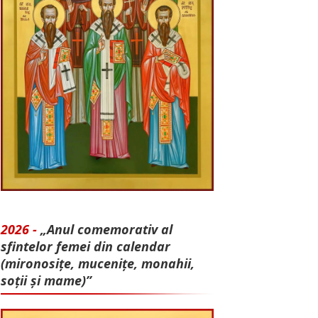
2026 -
„Anul comemorativ al
sfintelor femei din calendar
(mironosițe, mu­cenițe, monahii,
soții și mame)”