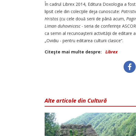
În cadrul Librex 2014, Edi­tura Doxologia a fos
lipsit cele din colecţiile deja cunoscute:
Patristi
Hristos
(cu ce­le două serii de până acum,
Pa­gi
Liman duhovnicesc -
seria de conferinţe ASCOR s
ca semn al recunoaşterii activită­ţii de editare 
„Ovidiu - pentru editarea culturii clasice“.
Citeşte mai multe despre:
Librex
Alte articole din Cultură