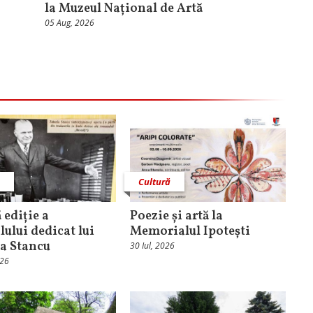
la Muzeul Național de Artă
05 Aug, 2026
ă
Cultură
 ediție a
Poezie și artă la
lului dedicat lui
Memorialul Ipotești
a Stancu
30 Iul, 2026
026