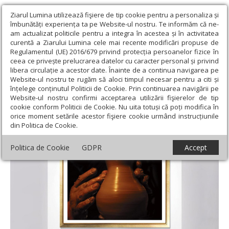
Ziarul Lumina utilizează fişiere de tip cookie pentru a personaliza și
îmbunătăți experiența ta pe Website-ul nostru. Te informăm că ne-
am actualizat politicile pentru a integra în acestea și în activitatea
curentă a Ziarului Lumina cele mai recente modificări propuse de
Regulamentul (UE) 2016/679 privind protecția persoanelor fizice în
ceea ce privește prelucrarea datelor cu caracter personal și privind
libera circulație a acestor date. Înainte de a continua navigarea pe
Website-ul nostru te rugăm să aloci timpul necesar pentru a citi și
Ziarul Lumina
›
Educaţie și Cultură
›
Cultură
›
Expoziția de
înțelege conținutul Politicii de Cookie. Prin continuarea navigării pe
fotografie despre „Comorile Olteniei“
Website-ul nostru confirmi acceptarea utilizării fişierelor de tip
cookie conform Politicii de Cookie. Nu uita totuși că poți modifica în
Expoziția de fotografie despre „Comorile
orice moment setările acestor fişiere cookie urmând instrucțiunile
din Politica de Cookie.
Olteniei“
Politica de Cookie
GDPR
Accept