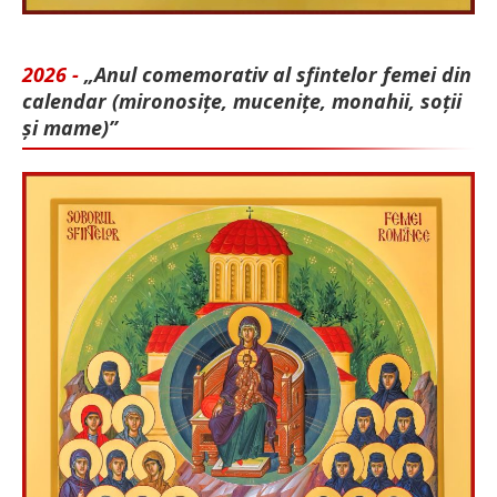
2026 -
„Anul comemorativ al sfintelor femei din
calendar (mironosițe, mu­cenițe, monahii, soții
și mame)”