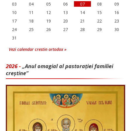
03
04
05
06
07
08
09
10
11
12
13
14
15
16
17
18
19
20
21
22
23
24
25
26
27
28
29
30
31
Vezi calendar crestin ortodox »
2026 -
„Anul omagial al pastorației familiei
creștine”