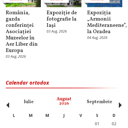
România,
Expoziție de
Expoziția
gazda
fotografie la
„Armonii
conferinței
Iaşi
Mediteraneene”,
Asociației
la Oradea
03 Aug, 2026
Muzeelor în
04 Aug, 2026
Aer Liber din
Europa
03 Aug, 2026
Calendar ortodox
‹
›
August
Iulie
Septembrie
O
2026
L
M
M
J
V
S
D
01
02