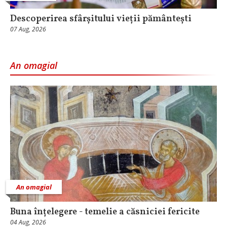
Descoperirea sfârșitului vieții pământești
07 Aug, 2026
An omagial
An omagial
Buna înțelegere - temelie a căsniciei fericite
04 Aug, 2026