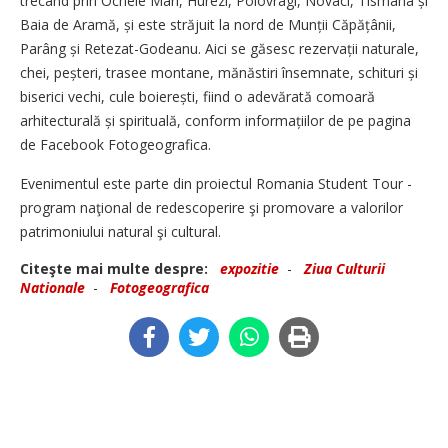
trecând prin Ocnele Mari, Hurezi, Polovragi, Novaci, Tismana și
Baia de Aramă, și este străjuit la nord de Munții Căpățânii,
Parâng și Retezat-Godeanu. Aici se găsesc rezervații naturale,
chei, peșteri, trasee montane, mănăstiri însemnate, schituri și
biserici vechi, cule boierești, fiind o adevărată comoară
arhitecturală și spirituală, conform informațiilor de pe pagina
de Facebook Fotogeografica.
Evenimentul este parte din proiectul Romania Student Tour -
program naţional de redescoperire şi promovare a valorilor
patrimoniului natural şi cultural.
Citeşte mai multe despre:
expozitie
-
Ziua Culturii
Nationale
-
Fotogeografica