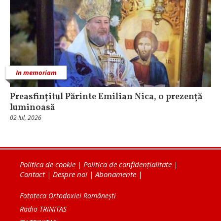
In memoriam
Preasfințitul Părinte Emilian Nica, o prezență
luminoasă
02 Iul, 2026
Politica de cookie
|
Politica de confidențialitate
|
Contact
|
Despre noi
|
Abonamente
|
Fototeca Ortodoxiei Românești
Radio TRINITAS