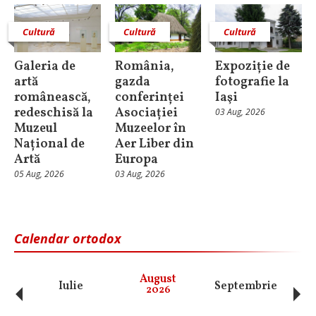
Cultură
Cultură
Cultură
Galeria de
România,
Expoziție de
artă
gazda
fotografie la
românească,
conferinței
Iaşi
redeschisă la
Asociației
03 Aug, 2026
Muzeul
Muzeelor în
Național de
Aer Liber din
Artă
Europa
05 Aug, 2026
03 Aug, 2026
Calendar ortodox
‹
›
August
Iulie
Septembrie
O
2026