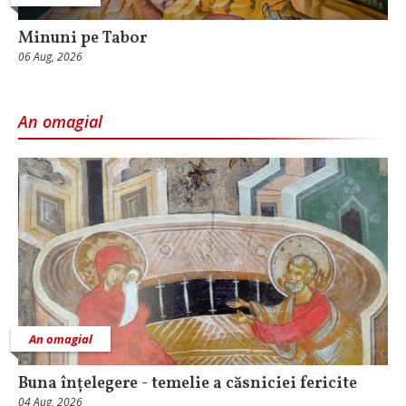
Minuni pe Tabor
06 Aug, 2026
An omagial
An omagial
Buna înțelegere - temelie a căsniciei fericite
04 Aug, 2026