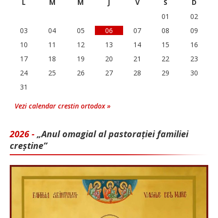
L
M
M
J
V
S
D
01
02
03
04
05
06
07
08
09
10
11
12
13
14
15
16
17
18
19
20
21
22
23
24
25
26
27
28
29
30
31
Vezi calendar crestin ortodox »
2026 -
„Anul omagial al pastorației familiei
creștine”