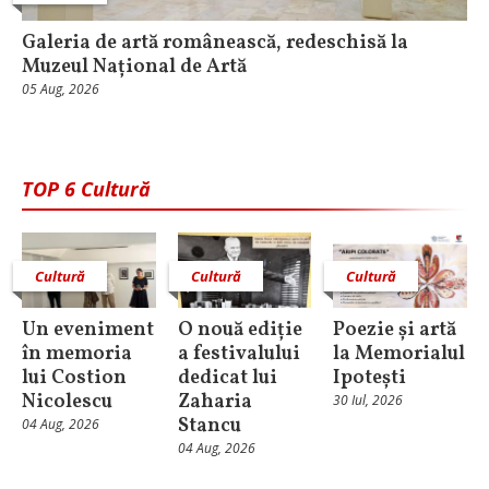
Galeria de artă românească, redeschisă la
Muzeul Național de Artă
05 Aug, 2026
TOP 6 Cultură
Cultură
Cultură
Cultură
Un eveniment
O nouă ediție
Poezie și artă
în memoria
a festivalului
la Memorialul
lui Costion
dedicat lui
Ipotești
Nicolescu
Zaharia
30 Iul, 2026
Stancu
04 Aug, 2026
04 Aug, 2026