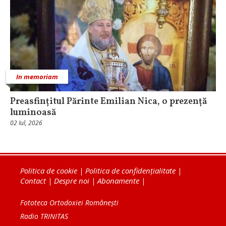
In memoriam
Preasfințitul Părinte Emilian Nica, o prezență
luminoasă
02 Iul, 2026
Politica de cookie
|
Politica de confidențialitate
|
Contact
|
Despre noi
|
Abonamente
|
Fototeca Ortodoxiei Românești
Radio TRINITAS