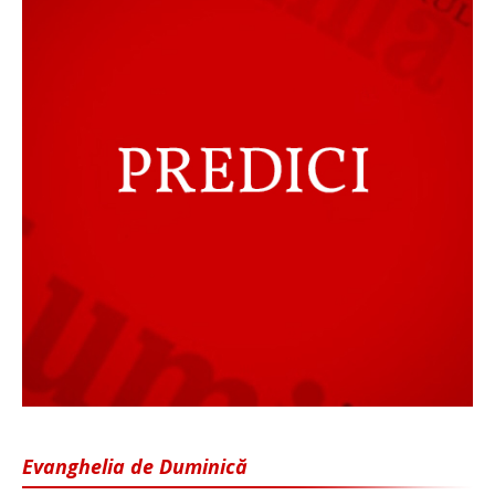
Evanghelia de Duminică