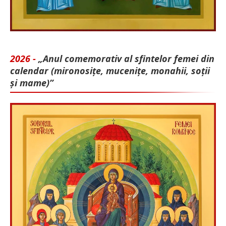
2026 -
„Anul comemorativ al sfintelor femei din
calendar (mironosițe, mu­cenițe, monahii, soții
și mame)”