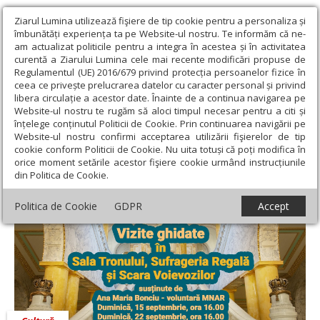
Ziarul Lumina utilizează fişiere de tip cookie pentru a personaliza și
îmbunătăți experiența ta pe Website-ul nostru. Te informăm că ne-
am actualizat politicile pentru a integra în acestea și în activitatea
curentă a Ziarului Lumina cele mai recente modificări propuse de
Regulamentul (UE) 2016/679 privind protecția persoanelor fizice în
ceea ce privește prelucrarea datelor cu caracter personal și privind
libera circulație a acestor date. Înainte de a continua navigarea pe
Website-ul nostru te rugăm să aloci timpul necesar pentru a citi și
Ziarul Lumina
›
Educaţie și Cultură
›
Cultură
›
În vizită la Palatul
înțelege conținutul Politicii de Cookie. Prin continuarea navigării pe
Regal
Website-ul nostru confirmi acceptarea utilizării fişierelor de tip
cookie conform Politicii de Cookie. Nu uita totuși că poți modifica în
În vizită la Palatul Regal
orice moment setările acestor fişiere cookie urmând instrucțiunile
din Politica de Cookie.
Politica de Cookie
GDPR
Accept