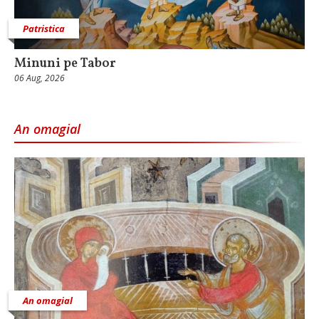
Patristica
Minuni pe Tabor
06 Aug, 2026
An omagial
An omagial