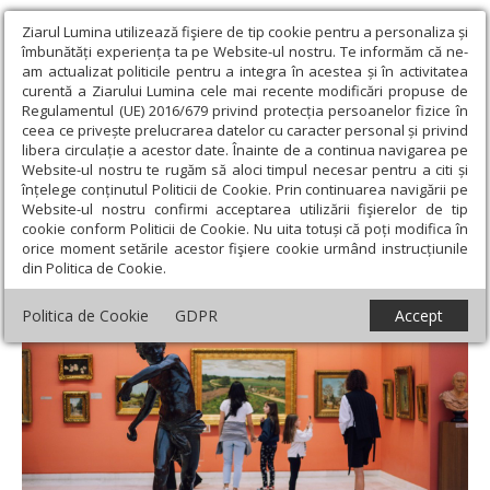
Ziarul Lumina utilizează fişiere de tip cookie pentru a personaliza și
îmbunătăți experiența ta pe Website-ul nostru. Te informăm că ne-
am actualizat politicile pentru a integra în acestea și în activitatea
curentă a Ziarului Lumina cele mai recente modificări propuse de
Regulamentul (UE) 2016/679 privind protecția persoanelor fizice în
ceea ce privește prelucrarea datelor cu caracter personal și privind
libera circulație a acestor date. Înainte de a continua navigarea pe
Website-ul nostru te rugăm să aloci timpul necesar pentru a citi și
Ziarul Lumina
›
Educaţie și Cultură
›
Cultură
›
Miercurea
înțelege conținutul Politicii de Cookie. Prin continuarea navigării pe
gratuită la muzeu
Website-ul nostru confirmi acceptarea utilizării fişierelor de tip
cookie conform Politicii de Cookie. Nu uita totuși că poți modifica în
Miercurea gratuită la muzeu
orice moment setările acestor fişiere cookie urmând instrucțiunile
din Politica de Cookie.
Politica de Cookie
GDPR
Accept