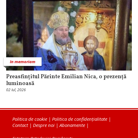
In memoriam
Preasfințitul Părinte Emilian Nica, o prezență
luminoasă
02 Iul, 2026
Politica de cookie
|
Politica de confidențialitate
|
Contact
|
Despre noi
|
Abonamente
|