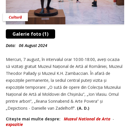
Cultură
Galerie foto (1)
Data:
06 August 2024
Miercuri, 7 august, în intervalul orar 10:00-18:00, aveți ocazia
să vizitați gratuit Muzeul Național de Artă al României, Muzeul
Theodor Pallady și Muzeul K.H. Zambaccian. În afară de
expozițiile per­manente, la sediul central pu­teți vizita și
expozițiile temporare: „O sută de opere din Colecția Muzeului
Național de Artă al Moldovei din Chișinău”, „Ion Vlasiu. Omul
printre arbori”, „Ileana Sonnabend & Arte Povera” și
„Depictions - Danielle van Zadelhoff”.
(A. D.)
Citeşte mai multe despre:
Muzeul National de Arta
-
expozitie