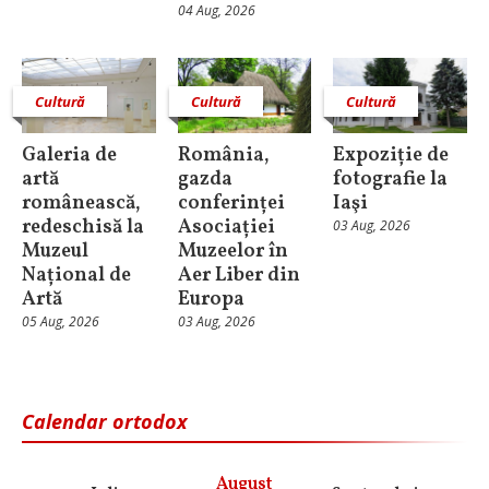
04 Aug, 2026
Cultură
Cultură
Cultură
Galeria de
România,
Expoziție de
artă
gazda
fotografie la
românească,
conferinței
Iaşi
redeschisă la
Asociației
03 Aug, 2026
Muzeul
Muzeelor în
Național de
Aer Liber din
Artă
Europa
05 Aug, 2026
03 Aug, 2026
Calendar ortodox
August