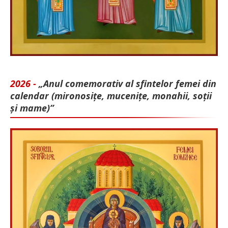
2026 -
„Anul comemorativ al sfintelor femei din
calendar (mironosițe, mu­cenițe, monahii, soții
și mame)”