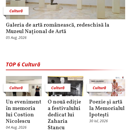
Cultură
Galeria de artă românească, redeschisă la
Muzeul Național de Artă
05 Aug, 2026
TOP 6 Cultură
Cultură
Cultură
Cultură
Un eveniment
O nouă ediție
Poezie și artă
în memoria
a festivalului
la Memorialul
lui Costion
dedicat lui
Ipotești
Nicolescu
Zaharia
30 Iul, 2026
Stancu
04 Aug, 2026