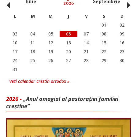
‹
›
Iulie
Septembrie
O
2026
L
M
M
J
V
S
D
01
02
03
04
05
06
07
08
09
10
11
12
13
14
15
16
17
18
19
20
21
22
23
24
25
26
27
28
29
30
31
Vezi calendar crestin ortodox »
2026 -
„Anul omagial al pastorației familiei
creștine”