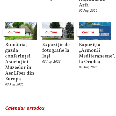
Artă
05 Aug, 2026
Cultură
Cultură
Cultură
România,
Expoziție de
Expoziția
gazda
fotografie la
„Armonii
conferinței
Iaşi
Mediteraneene”,
Asociației
la Oradea
03 Aug, 2026
Muzeelor în
04 Aug, 2026
Aer Liber din
Europa
03 Aug, 2026
Calendar ortodox