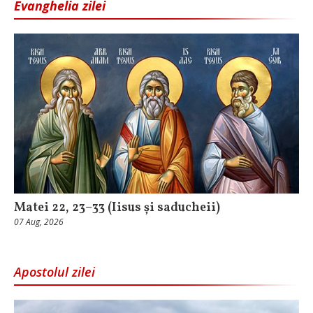
Evanghelia zilei
Matei 22, 23–33 (Iisus și saducheii)
07 Aug, 2026
Apostolul zilei