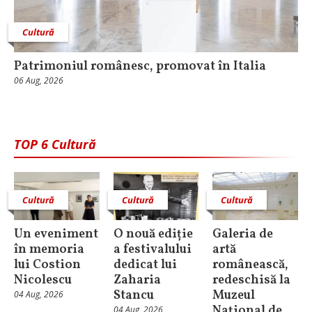
Cultură
Patrimoniul românesc, promovat în Italia
06 Aug, 2026
TOP 6 Cultură
Cultură
Cultură
Cultură
Un eveniment
O nouă ediție
Galeria de
în memoria
a festivalului
artă
lui Costion
dedicat lui
românească,
Nicolescu
Zaharia
redeschisă la
Stancu
Muzeul
04 Aug, 2026
Național de
04 Aug, 2026