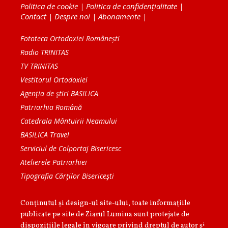
Politica de cookie
|
Politica de confidențialitate
|
Contact
|
Despre noi
|
Abonamente
|
Fototeca Ortodoxiei Românești
Radio TRINITAS
TV TRINITAS
Vestitorul Ortodoxiei
Agenţia de ştiri BASILICA
Patriarhia Română
Catedrala Mântuirii Neamului
BASILICA Travel
Serviciul de Colportaj Bisericesc
Atelierele Patriarhiei
Tipografia Cărţilor Bisericeşti
Conținutul și design-ul site-ului, toate informaţiile
publicate pe site de Ziarul Lumina sunt protejate de
dispoziţiile legale în vigoare privind dreptul de autor şi