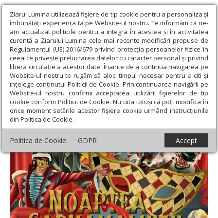
Ziarul Lumina utilizează fişiere de tip cookie pentru a personaliza și
îmbunătăți experiența ta pe Website-ul nostru. Te informăm că ne-
am actualizat politicile pentru a integra în acestea și în activitatea
curentă a Ziarului Lumina cele mai recente modificări propuse de
Regulamentul (UE) 2016/679 privind protecția persoanelor fizice în
ceea ce privește prelucrarea datelor cu caracter personal și privind
libera circulație a acestor date. Înainte de a continua navigarea pe
Website-ul nostru te rugăm să aloci timpul necesar pentru a citi și
Ziarul Lumina
›
Educaţie și Cultură
›
Cultură
›
„Noaptea
înțelege conținutul Politicii de Cookie. Prin continuarea navigării pe
Carnavalului”
Website-ul nostru confirmi acceptarea utilizării fişierelor de tip
cookie conform Politicii de Cookie. Nu uita totuși că poți modifica în
„Noaptea Carnavalului”
orice moment setările acestor fişiere cookie urmând instrucțiunile
din Politica de Cookie.
Politica de Cookie
GDPR
Accept