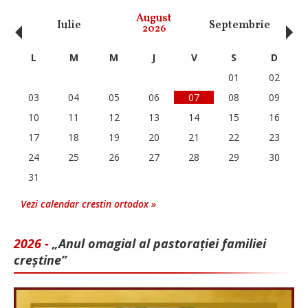
‹
›
August
Iulie
Septembrie
O
2026
L
M
M
J
V
S
D
01
02
03
04
05
06
07
08
09
10
11
12
13
14
15
16
17
18
19
20
21
22
23
24
25
26
27
28
29
30
31
Vezi calendar crestin ortodox »
2026 -
„Anul omagial al pastorației familiei
creștine”