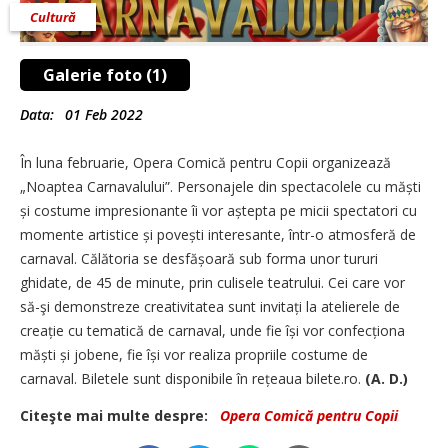
Cultură
Galerie foto (1)
Data:
01 Feb 2022
În luna februarie, Opera Comică pentru Copii organizează
„Noap­tea Carnavalului”. Personajele din spectacolele cu măști
și costume impresionante îi vor aștepta pe micii spectatori cu
momente artistice și povești interesante, într-o atmosferă de
carnaval. Călătoria se desfășoară sub forma unor tururi
ghidate, de 45 de minute, prin culisele teatrului. Cei care vor
să-şi demonstreze creativitatea sunt invitați la atelierele de
creație cu tematică de carnaval, unde fie își vor confecționa
măști și jobene, fie își vor realiza propriile costume de
carnaval. Biletele sunt disponibile în rețeaua bilete.ro.
(A. D.)
Citeşte mai multe despre:
Opera Comică pentru Copii