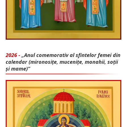
2026 -
„Anul comemorativ al sfintelor femei din
calendar (mironosițe, mu­cenițe, monahii, soții
și mame)”