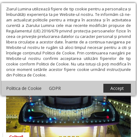
Ziarul Lumina utilizează fişiere de tip cookie pentru a personaliza și
îmbunătăți experiența ta pe Website-ul nostru. Te informăm că ne-
am actualizat politicile pentru a integra în acestea și în activitatea
curentă a Ziarului Lumina cele mai recente modificări propuse de
Regulamentul (UE) 2016/679 privind protecția persoanelor fizice în
ceea ce privește prelucrarea datelor cu caracter personal și privind
libera circulație a acestor date. Înainte de a continua navigarea pe
Website-ul nostru te rugăm să aloci timpul necesar pentru a citi și
Ziarul Lumina
›
Educaţie și Cultură
›
Cultură
›
Teatru la înălțime
înțelege conținutul Politicii de Cookie. Prin continuarea navigării pe
Website-ul nostru confirmi acceptarea utilizării fişierelor de tip
Teatru la înălțime
cookie conform Politicii de Cookie. Nu uita totuși că poți modifica în
orice moment setările acestor fişiere cookie urmând instrucțiunile
din Politica de Cookie.
Politica de Cookie
GDPR
Accept
Cultură