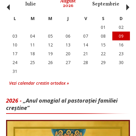
‹
›
August
Iulie
Septembrie
O
2026
L
M
M
J
V
S
D
01
02
03
04
05
06
07
08
09
10
11
12
13
14
15
16
17
18
19
20
21
22
23
24
25
26
27
28
29
30
31
Vezi calendar crestin ortodox »
2026 -
„Anul omagial al pastorației familiei
creștine”