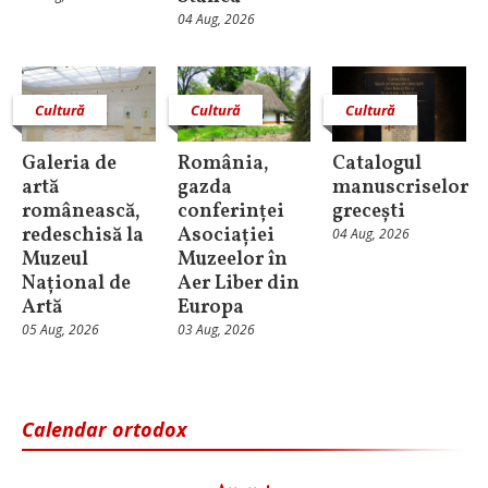
04 Aug, 2026
Cultură
Cultură
Cultură
Galeria de
România,
Catalogul
artă
gazda
manuscriselor
românească,
conferinței
grecești
redeschisă la
Asociației
04 Aug, 2026
Muzeul
Muzeelor în
Național de
Aer Liber din
Artă
Europa
05 Aug, 2026
03 Aug, 2026
Calendar ortodox