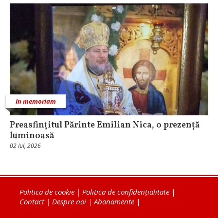
In memoriam
Preasfințitul Părinte Emilian Nica, o prezență
luminoasă
02 Iul, 2026
Politica de cookie
|
Politica de confidențialitate
|
Contact
|
Despre noi
|
Abonamente
|