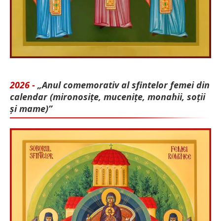
2026 -
„Anul comemorativ al sfintelor femei din
calendar (mironosițe, mu­cenițe, monahii, soții
și mame)”