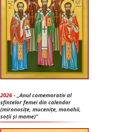
2026 -
„Anul comemorativ al
sfintelor femei din calendar
(mironosițe, mu­cenițe, monahii,
soții și mame)”