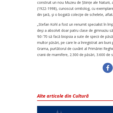
construit un nou Muzeu de Științe ale Naturii, 
(1922-1998), cunoscut ornitolog, cu exemplar
din ţară, şi o bogată colecţie de schelete, aflat
„Stefan Kohl a fost un renumit specialist în împ
deşi a absolvit doar patru clase de gimnaziu săs
‘60-‘70 să facă biopsia a sute de specii de păsăr
multor păsări, pe care le-a înregistrat ani bu
Grama, purtătorul de cuvânt al Primăriei Regh
cranii de mamifere, 2.300 de păsări, 3.600 de sc
Alte articole din Cultură