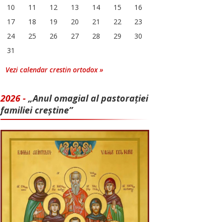
10
11
12
13
14
15
16
17
18
19
20
21
22
23
24
25
26
27
28
29
30
31
Vezi calendar crestin ortodox »
2026 -
„Anul omagial al pastorației
familiei creștine”