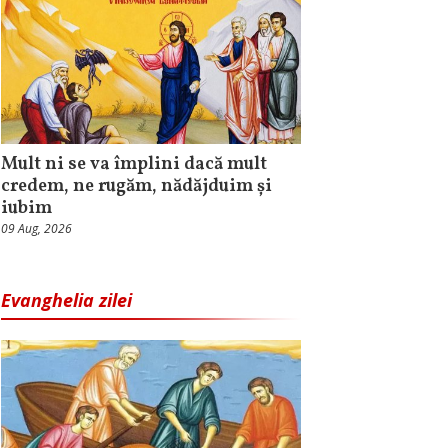
Mult ni se va împlini dacă mult
credem, ne rugăm, nădăjduim și
iubim
09 Aug, 2026
Evanghelia zilei