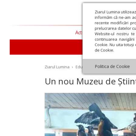
Ziarul Lumina utilizea
informăm că ne-am actu
recente modificări pr
prelucrarea datelor cu
Actualitate religioasă
T
Website-ul nostru te 
continuarea navigării 
Cookie. Nu uita totuși 
E
de Cookie.
Politica de Cookie
Ziarul Lumina
›
Educaţie și Cultură
›
Cultură
›
U
Un nou Muzeu de Științe
st
Septembrie
Octombrie
Noiembrie
Decembrie
Ianuar