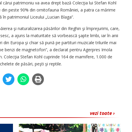
al cărui patrimoniu va avea drept bază Colecţia lui Stefan Kohl
e din peste 90% din ornitofauna României, a patra ca mărime
ă în patrimoniul Liceului „Lucian Blaga”.
ăierea şi naturalizarea păsărilor din Reghin şi împrejurimi, care,
esc, a ajuns la maturitate să vorbească şapte limbi, iar în anii
i din Europa şi chiar să pună pe partituri muzicale trilurile mai
ni pe benzi de magnetofon”, a declarat pentru Agerpres Imola
in. Colecţia Stefan Kohl cuprinde 164 de mamifere, 1.000 de
helete de păsări, peşti şi reptile.
vezi toate ›