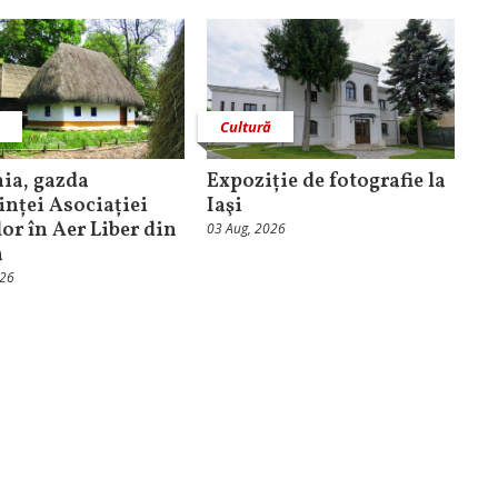
ă
Cultură
ia, gazda
Expoziție de fotografie la
inței Asociației
Iaşi
or în Aer Liber din
03 Aug, 2026
a
026