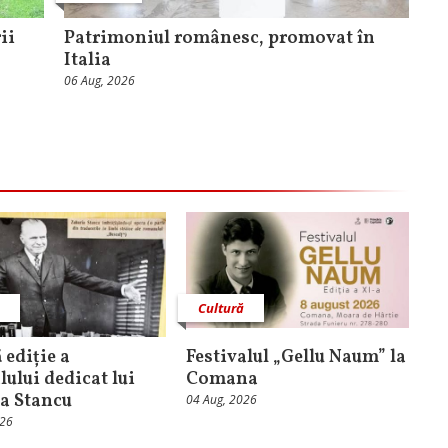
ii
Patrimoniul românesc, promovat în
Italia
06 Aug, 2026
ă
Cultură
 ediție a
Festivalul „Gellu Naum” la
lului dedicat lui
Comana
a Stancu
04 Aug, 2026
026