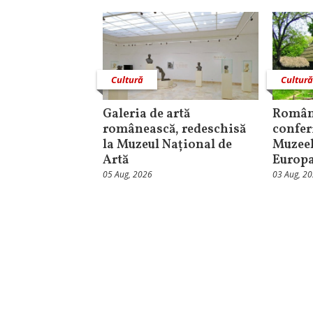
Cultură
Cultur
Galeria de artă
Român
românească, redeschisă
confer
la Muzeul Național de
Muzeel
Artă
Europ
05 Aug, 2026
03 Aug, 2