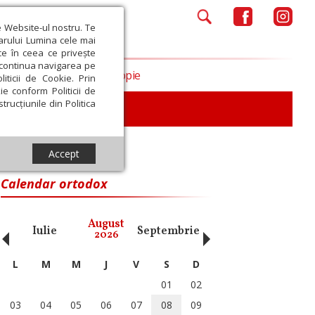
e Website-ul nostru. Te
iarului Lumina cele mai
ce în ceea ce privește
a continua navigarea pe
Opinii
Filantropie
iticii de Cookie. Prin
ie conform Politicii de
trucțiunile din Politica
iu
Accept
Calendar ortodox
‹
›
August
Iulie
Septembrie
Octombrie
Noiembri
2026
L
M
M
J
V
S
D
01
02
03
04
05
06
07
08
09