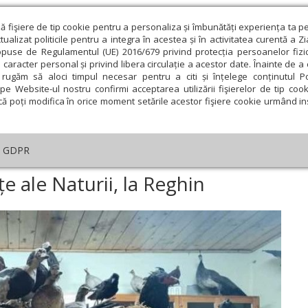
ză fişiere de tip cookie pentru a personaliza și îmbunătăți experiența ta p
alizat politicile pentru a integra în acestea și în activitatea curentă a Z
opuse de Regulamentul (UE) 2016/679 privind protecția persoanelor fizi
 caracter personal și privind libera circulație a acestor date. Înainte de 
eologie și spiritualitate
Educaţie și Cultură
Societate
rugăm să aloci timpul necesar pentru a citi și înțelege conținutul Pol
pe Website-ul nostru confirmi acceptarea utilizării fişierelor de tip cook
că poți modifica în orice moment setările acestor fişiere cookie urmând ins
ducaţie
Lumina literară şi artistică
Cultură
Interv
GDPR
n nou Muzeu de Științe ale Naturii, la Reghin
 ale Naturii, la Reghin
ie
Februarie
Martie
Aprilie
Mai
Iunie