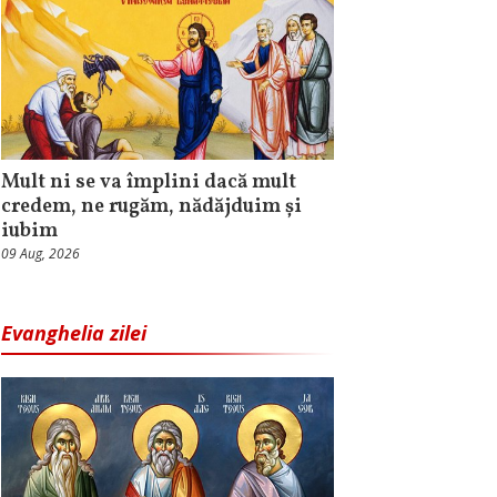
Mult ni se va împlini dacă mult
credem, ne rugăm, nădăjduim și
iubim
09 Aug, 2026
Evanghelia zilei