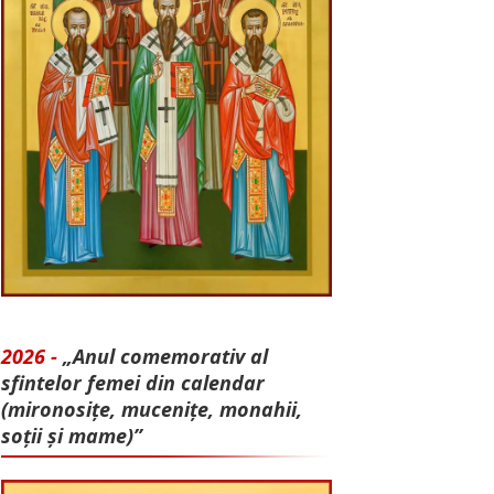
2026 -
„Anul comemorativ al
sfintelor femei din calendar
(mironosițe, mu­cenițe, monahii,
soții și mame)”