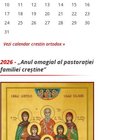
10
11
12
13
14
15
16
17
18
19
20
21
22
23
24
25
26
27
28
29
30
31
Vezi calendar crestin ortodox »
2026 -
„Anul omagial al pastorației
familiei creștine”