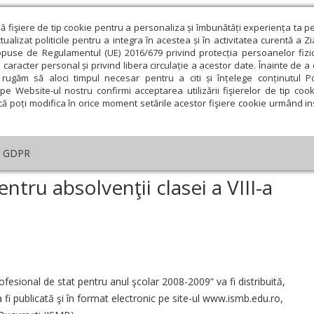
ză fişiere de tip cookie pentru a personaliza și îmbunătăți experiența ta p
alizat politicile pentru a integra în acestea și în activitatea curentă a Z
opuse de Regulamentul (UE) 2016/679 privind protecția persoanelor fizi
 caracter personal și privind libera circulație a acestor date. Înainte de 
eologie și spiritualitate
Educaţie și Cultură
Societate
rugăm să aloci timpul necesar pentru a citi și înțelege conținutul Pol
pe Website-ul nostru confirmi acceptarea utilizării fişierelor de tip cook
că poți modifica în orice moment setările acestor fişiere cookie urmând ins
ducaţie
Lumina literară şi artistică
Cultură
Interv
GDPR
Broşură de admitere pentru absolvenţii clasei a VIII-a din Bucureşti
tru absolvenţii clasei a VIII-a
ie
Februarie
Martie
Aprilie
Mai
Iunie
fesional de stat pentru anul şcolar 2008-2009“ va fi distribuită,
 va fi publicată şi în format electronic pe site-ul www.ismb.edu.ro,