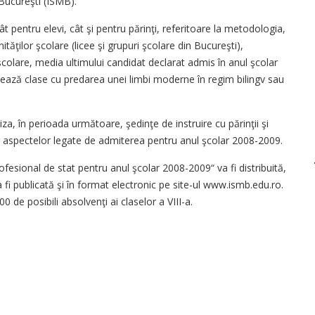
 Bucureşti (ISMB).
t pentru elevi, cât şi pentru părinţi, referitoare la metodologia,
tăţilor şcolare (licee şi grupuri şcolare din Bucureşti),
le şcolare, media ultimului candidat declarat admis în anul şcolar
izează clase cu predarea unei limbi moderne în regim bilingv sau
a, în perioada următoare, şedinţe de instruire cu părinţii şi
ror aspectelor legate de admiterea pentru anul şcolar 2008-2009.
fesional de stat pentru anul şcolar 2008-2009“ va fi distribuită,
va fi publicată şi în format electronic pe site-ul www.ismb.edu.ro.
 de posibili absolvenţi ai claselor a VIII-a.