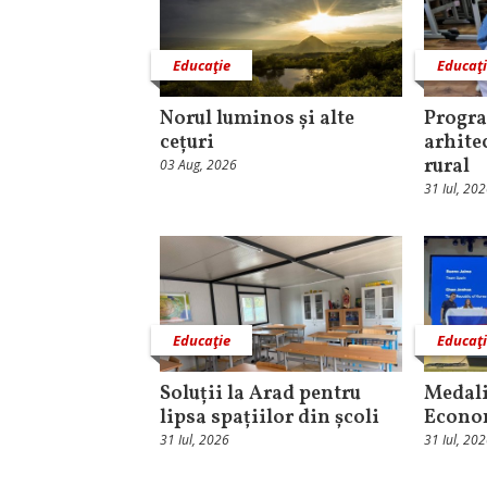
Educaţie
Educaţ
Norul luminos și alte
Progra
cețuri
arhite
rural
03 Aug, 2026
31 Iul, 20
Educaţie
Educaţ
Soluții la Arad pentru
Medali
lipsa spațiilor din școli
Econo
31 Iul, 2026
31 Iul, 20