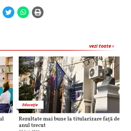
vezi toate ›
Educaţie
ul
Rezultate mai bune la titularizare față de
anul trecut