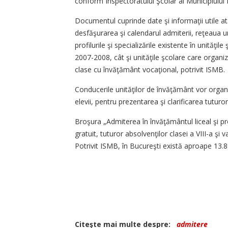
conform Inspectoratului Şcolar al Municipiului
Documentul cuprinde date şi informaţii utile atâ
desfăşurarea şi calendarul admiterii, reţeaua uni
profilurile şi specializările existente în unităţi
2007-2008, cât şi unităţile şcolare care organ
clase cu învăţământ vocaţional, potrivit ISMB.
Conducerile unităţilor de învăţământ vor organiz
elevii, pentru prezentarea şi clarificarea tutu
Broşura „Admiterea în învăţământul liceal şi pro
gratuit, tuturor absolvenţilor clasei a VIII-a şi 
Potrivit ISMB, în Bucureşti există aproape 13.800
Citeşte mai multe despre:
admitere