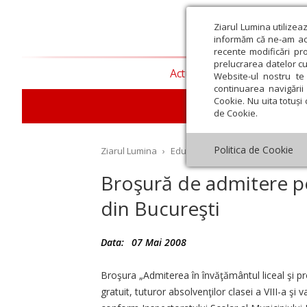
Ziarul Lumina utilizea
informăm că ne-am actu
recente modificări pr
prelucrarea datelor cu
Actualitate religioasă
T
Website-ul nostru te 
continuarea navigării 
Cookie. Nu uita totuși 
E
de Cookie.
Politica de Cookie
Ziarul Lumina
›
Educaţie și Cultură
›
Educaţie
›
Broşură de admitere pen
din Bucureşti
st
Septembrie
Octombrie
Noiembrie
Decembrie
Ianuar
Data:
07 Mai 2008
Broşura „Admiterea în învăţământul liceal şi pro
gratuit, tuturor absolvenţilor clasei a VIII-a şi