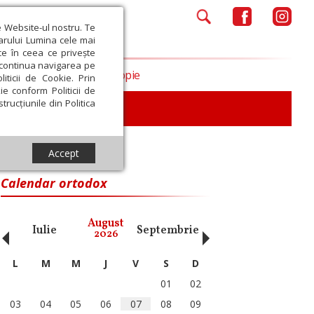
e Website-ul nostru. Te
iarului Lumina cele mai
ce în ceea ce privește
a continua navigarea pe
Opinii
Filantropie
iticii de Cookie. Prin
ie conform Politicii de
trucțiunile din Politica
iu
Accept
Calendar ortodox
‹
›
August
Iulie
Septembrie
Octombrie
Noiembri
2026
L
M
M
J
V
S
D
01
02
03
04
05
06
07
08
09