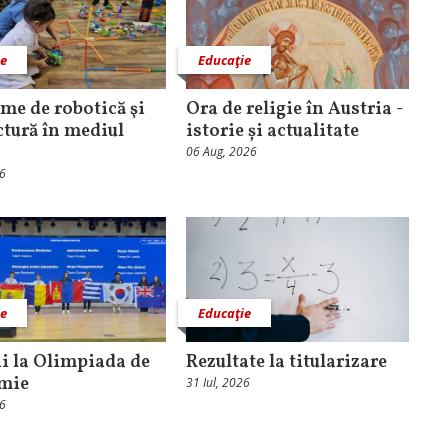
ie
Educaţie
me de robotică şi
Ora de religie în Austria -
ctură în mediul
istorie și actualitate
06 Aug, 2026
26
ie
Educaţie
i la Olimpiada de
Rezultate la titularizare
mie
31 Iul, 2026
26