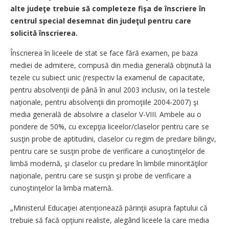
alte judeţe trebuie să completeze fişa de înscriere în
centrul special desemnat din judeţul pentru care
solicită înscrierea.
Înscrierea în liceele de stat se face fără examen, pe baza
mediei de admitere, compusă din media generală obţinută la
tezele cu subiect unic (respectiv la examenul de capacitate,
pentru absolvenţii de până în anul 2003 inclusiv, ori la testele
naţionale, pentru absolvenţii din promoţiile 2004-2007) şi
media generală de absolvire a claselor V-VIII. Ambele au o
pondere de 50%, cu excepţia liceelor/claselor pentru care se
susţin probe de aptitudini, claselor cu regim de predare bilingv,
pentru care se susţin probe de verificare a cunoştinţelor de
limbă modernă, şi claselor cu predare în limbile minorităţilor
naţionale, pentru care se susţin şi probe de verificare a
cunoştinţelor la limba maternă.
„Ministerul Educaţiei atenţionează părinţii asupra faptului că
trebuie să facă opţiuni realiste, alegând liceele la care media