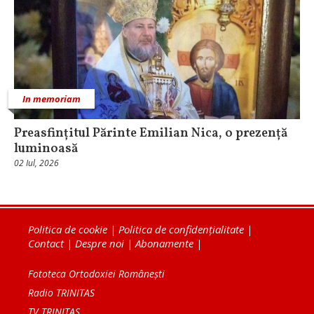
In memoriam
Preasfințitul Părinte Emilian Nica, o prezență
luminoasă
02 Iul, 2026
Politica de cookie
|
Politica de confidențialitate
|
Contact
|
Despre noi
|
Abonamente
|
Fototeca Ortodoxiei Românești
Radio TRINITAS
TV TRINITAS