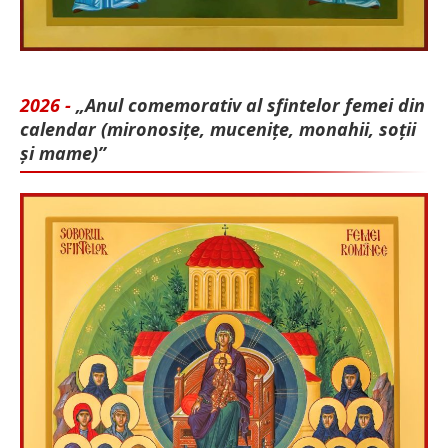
2026 -
„Anul comemorativ al sfintelor femei din
calendar (mironosițe, mu­cenițe, monahii, soții
și mame)”