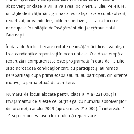
absolvenţilor clasei a VIII-a va avea loc vineri, 3 iulie. Pe 4 iulie,
unităţile de învăţământ gimnazial vor afişa listele cu absolvenţii
repartizaţi proveniţi din şcolile respective şi lista cu locurile
neocupate în unităţile de învăţământ din judeţ/municipiul
Bucureşti.
În data de 6 iulie, fiecare unitate de învăţământ liceal va afişa
lista candidaţilor repartizaţi în acea unitate. O a doua etapă a
repartizării computerizate este programată în data de 13 iulie
şi se adresează candidaţilor care au participat şi au rămas
nerepartizaţi după prima etapă sau nu au participat, din diferite
motive, la prima etapă de admitere.
Numărul de locuri alocate pentru clasa a IX-a (221.000) la
învăţământul de zi este cel puţin egal cu numărul absolvenţilor
din promoţia anului 2009 (aproximativ 213.000). În intervalul 1-
10 septembrie va avea loc o ultimă repartizare.