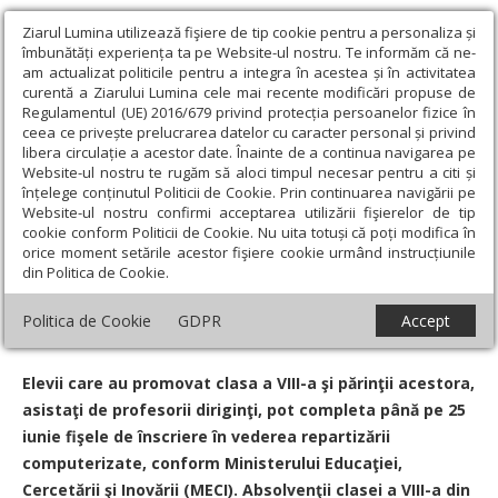
Ziarul Lumina utilizează fişiere de tip cookie pentru a personaliza și
îmbunătăți experiența ta pe Website-ul nostru. Te informăm că ne-
am actualizat politicile pentru a integra în acestea și în activitatea
curentă a Ziarului Lumina cele mai recente modificări propuse de
Regulamentul (UE) 2016/679 privind protecția persoanelor fizice în
ceea ce privește prelucrarea datelor cu caracter personal și privind
libera circulație a acestor date. Înainte de a continua navigarea pe
Website-ul nostru te rugăm să aloci timpul necesar pentru a citi și
Ziarul Lumina
›
Educaţie și Cultură
›
Educaţie
›
Cât mai multe
înțelege conținutul Politicii de Cookie. Prin continuarea navigării pe
opţiuni în fişa pentru admiterea la liceu
Website-ul nostru confirmi acceptarea utilizării fişierelor de tip
cookie conform Politicii de Cookie. Nu uita totuși că poți modifica în
Cât mai multe opţiuni în fişa pentru
orice moment setările acestor fişiere cookie urmând instrucțiunile
din Politica de Cookie.
admiterea la liceu
Politica de Cookie
GDPR
Accept
Data:
18 Iunie 2009
Elevii care au promovat clasa a VIII-a şi părinţii acestora,
asistaţi de profesorii diriginţi, pot completa până pe 25
iunie fişele de înscriere în vederea repartizării
computerizate, conform Ministerului Educaţiei,
Cercetării şi Inovării (MECI). Absolvenţii clasei a VIII-a din