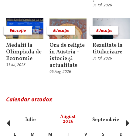
31 Iul, 2026
Educaţie
Educaţie
Educaţie
Medalii la
Ora de religie
Rezultate la
Olimpiada de
în Austria -
titularizare
Economie
istorie și
31 Iul, 2026
actualitate
31 Iul, 2026
06 Aug, 2026
Calendar ortodox
‹
›
August
Iulie
Septembrie
O
2026
L
M
M
J
V
S
D