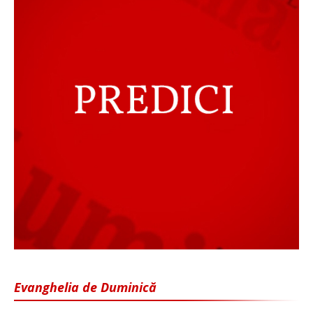
Evanghelia de Duminică