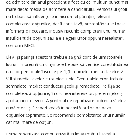
de admitere din anul precedent a fost cu cel mult un punct mai
mare decât media de admitere a candidatului. Personalul şcolii
nu trebuie să influenţeze în nici un fel părinţii şi elevii în
completarea opţiunilor, dar îi consiliază, prezentându-le toate
informaţiile necesare, inclusiv riscurile completării unui număr
insuficient de opţiuni sau ale alegerii unor opţiuni nerealiste“,
conform MECI.
Elevii şi părinţii acestora trebuie să ţină cont de următoarele
lucruri: împreună cu dirigintele trebuie să verifice corectitudinea
datelor personale înscrise pe fişă - numele, media claselor V-
VIII şi media tezelor cu subiect unic. Eventualele erori trebuie
semnalate imediat conducerii şcolii şi remediate. Pe fişă se
completează opţiunile, în ordinea intereselor, preferinţelor şi
aptitudinilor elevilor. Algoritmul de repartizare ordonează elevii
după medii şi îi repartizează în această ordine pe baza
opţiunilor exprimate. Se recomandă completarea unui număr
cât mai mare de opţiuni.
Prima repartizare computerizată în învăţământul liceal a