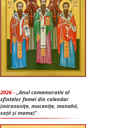
2026 -
„Anul comemorativ al
sfintelor femei din calendar
(mironosițe, mu­cenițe, monahii,
soții și mame)”