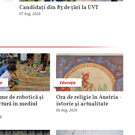
Candidaţi din 83 de ţări la UVT
07 Aug, 2026
ie
Educaţie
me de robotică şi
Ora de religie în Austria -
ctură în mediul
istorie și actualitate
06 Aug, 2026
26