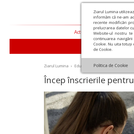
Ziarul Lumina utilizea
informăm că ne-am actu
recente modificări pr
prelucrarea datelor cu
Actualitate religioasă
T
Website-ul nostru te 
continuarea navigării 
Cookie. Nu uita totuși 
E
de Cookie.
Politica de Cookie
Ziarul Lumina
›
Educaţie și Cultură
›
Educaţie
›
Încep înscrierile pentr
st
Septembrie
Octombrie
Noiembrie
Decembrie
Ianuar