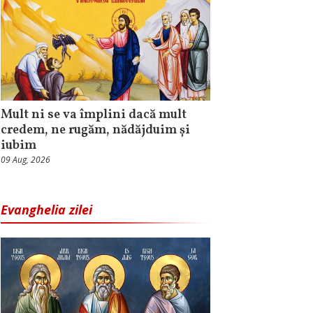
Mult ni se va împlini dacă mult
credem, ne rugăm, nădăjduim și
iubim
09 Aug, 2026
Evanghelia zilei