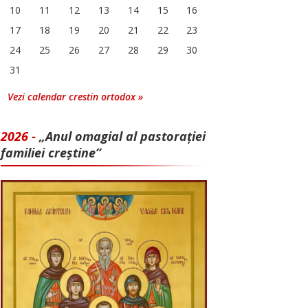
10
11
12
13
14
15
16
17
18
19
20
21
22
23
24
25
26
27
28
29
30
31
Vezi calendar crestin ortodox »
2026 -
„Anul omagial al pastorației
familiei creștine”