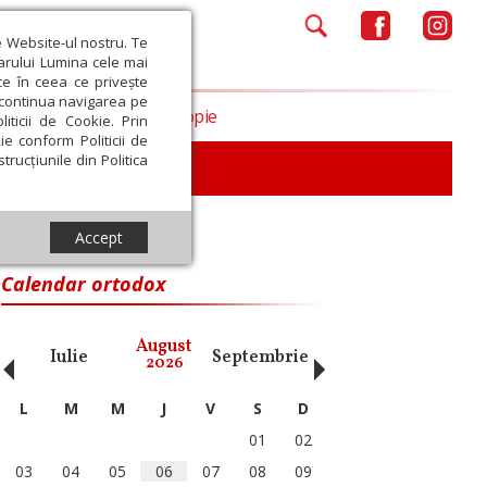
e Website-ul nostru. Te
iarului Lumina cele mai
ce în ceea ce privește
a continua navigarea pe
Opinii
Filantropie
iticii de Cookie. Prin
ie conform Politicii de
trucțiunile din Politica
iu
Accept
Calendar ortodox
‹
›
August
Iulie
Septembrie
Octombrie
Noiembri
2026
L
M
M
J
V
S
D
01
02
03
04
05
06
07
08
09