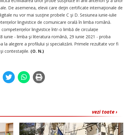
licita echivalarea unor probe susţinute în anii anteriori şi a unor
e. De asemenea, elevii care ­deţin certificate internaţionale ­­d­e
gitale nu vor mai susţine probele C şi D. Sesiunea iunie-iulie
tențelor lingvistice de comunicare orală în limba română.
ompe­tențelor lingvistice într-o limbă de circulație
28 iunie - limba şi literatura română, 29 iunie 2021 - proba
a la alegere a profilului și specializării. Primele rezultate vor fi
şi contestaţiile.
(O. N.)
vezi toate ›