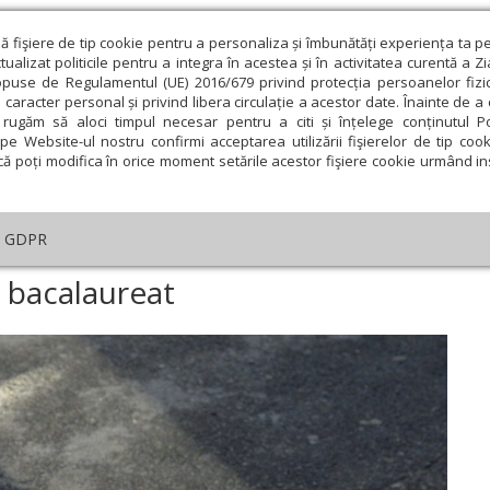
ză fişiere de tip cookie pentru a personaliza și îmbunătăți experiența ta p
alizat politicile pentru a integra în acestea și în activitatea curentă a Z
opuse de Regulamentul (UE) 2016/679 privind protecția persoanelor fizi
 caracter personal și privind libera circulație a acestor date. Înainte de 
eologie și spiritualitate
Educaţie și Cultură
Societate
rugăm să aloci timpul necesar pentru a citi și înțelege conținutul Pol
pe Website-ul nostru confirmi acceptarea utilizării fişierelor de tip cook
că poți modifica în orice moment setările acestor fişiere cookie urmând ins
ducaţie
Lumina literară şi artistică
Cultură
Interv
GDPR
Încep înscrierile pentru bacalaureat
u bacalaureat
ie
Februarie
Martie
Aprilie
Mai
Iunie