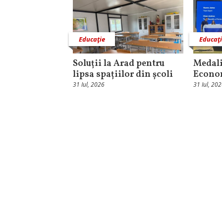
Educaţie
Educaţ
Soluții la Arad pentru
Medali
lipsa spațiilor din școli
Econo
31 Iul, 2026
31 Iul, 20