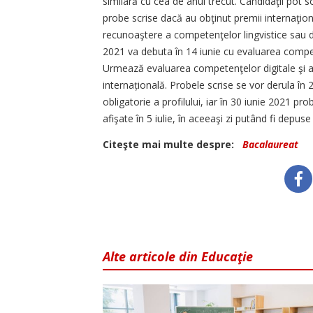
similară cu cea de anul trecut. Candidaţii pot so
probe scrise dacă au obţinut premii internaţional
recunoaştere a competenţelor lingvistice sau di
2021 va debuta în 14 iunie cu evaluarea compe
Urmează evaluarea competenţelor digitale şi a c
internațională. Probele scrise se vor derula în 
obligatorie a profilului, iar în 30 iunie 2021 prob
afişate în 5 iulie, în aceeaşi zi putând fi depuse 
Citeşte mai multe despre:
Bacalaureat
Alte articole din Educaţie