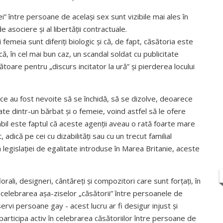
” între persoane de același sex sunt vizibile mai ales în
 asociere și al libertății contractuale.
 femeia sunt diferiți biologic și că, de fapt, căsătoria este
, în cel mai bun caz, un scandal soldat cu publicitate
ătoare pentru „discurs incitator la ură” și pierderea locului
ice au fost nevoite să se închidă, să se dizolve, deoarece
te dintr-un bărbat și o femeie, voind astfel să le ofere
abil este faptul că aceste agenții aveau o rată foarte mare
, adică pe cei cu dizabilități sau cu un trecut familial
 a legislației de egalitate introduse în Marea Britanie, aceste
orali, designeri, cântăreți și compozitori care sunt forțați, în
la celebrarea așa-ziselor „căsătorii” între persoanele de
rvi persoane gay - acest lucru ar fi desigur injust și
articipa activ în celebrarea căsătoriilor între persoane de