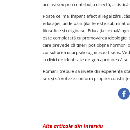
același sex prin contribuția directă, artistic
Poate cel mai frapant efect al legalizării „c
educației, unde părin­ților le este subminat d
filosofice și religioase. Educația sexuală agr
este completată cu promovarea ideologiei de
care prevede că tinerii pot obține hormoni de 
consultarea unui psiholog în acest sens. Ve
la clinici de identitate de gen aproape că se 
Românii trebuie să învețe din experiența sta
sex și să voteze conform propriei conștiințe
Alte articole din Interviu