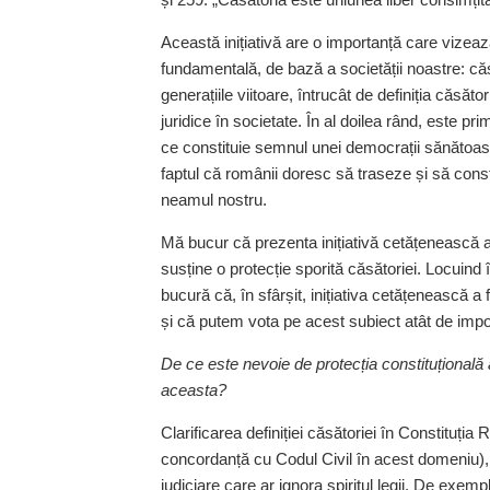
Această inițiativă are o importanță care vizează
fundamentală, de bază a societății noastre: că
generațiile viitoare, întrucât de definiția căsător
juridice în societate. În al doilea rând, este 
ce constituie semnul unei democrații sănătoase
faptul că românii doresc să traseze și să consfin
neamul nostru.
Mă bucur că prezenta ini­țiativă cetățenească a
susține o protecție sporită căsătoriei. Locuind
bucură că, în sfârșit, inițiativa cetățenească a 
și că putem vota pe acest subiect atât de impo
De ce este nevoie de pro­tecția constituțională 
aceasta?
Clarificarea definiției căsătoriei în Constituți
con­cordanță cu Codul Civil în acest domeniu), 
judiciare care ar ignora spiritul legii. De exem