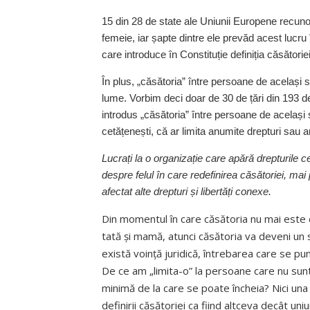
15 din 28 de state ale Uniunii Europene recuno
femeie, iar șapte dintre ele prevăd acest lucru
care introduce în Constituție definiția căsători
În plus, „căsătoria” între persoane de același 
lume. Vorbim deci doar de 30 de țări din 193 de
introdus „căsătoria” între persoane de același 
cetățenești, că ar limita anumite drepturi sau a
Lucrați la o organizație care apără drepturile c
despre felul în care redefinirea căsătoriei, mai
afectat alte drepturi și libertăți co­nexe.
Din momentul în care căsătoria nu mai este de
tată și mamă, atunci căsătoria va deveni un 
există voință juridică, întrebarea care se pu
De ce am „limita-o” la persoane care nu sun
minimă de la care se poate încheia? Nici una 
definirii căsătoriei ca fiind altceva decât un