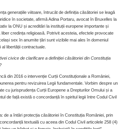
a generațiile viitoare, întrucât de definiția căsătoriei se leagă
i juridice în societate, afirmă Adina Portaru, avocat în Bruxelles
la
tativ la ONU și acreditări la instituții europene importante și
iber credința religioasă. Potrivit acesteia, efectele provocate
elași sex în anumite țări sunt vizibile mai ales în domeniul
al libertății contractuale.
ivei civice de clarificare a defi­niției căsătoriei din Con­sti­tuția
?
încă din 2016 o intervenție Curții Consti­tuționale a României,
unerea pentru revizuirea Legii fundamentale. Vorbim despre un
tate cu juris­prudența Curții Europene a Drepturilor Omului și a
l de față există o concordanță în spiritul legii între Codul Civil
: de a întări protecția căsătoriei în Consti­tuția României, prin
în concordanță textuală cu aceea din Codul Civil articolele 258 (4)
între un bărbat și o femeie, încheiată în condițiile legii”.