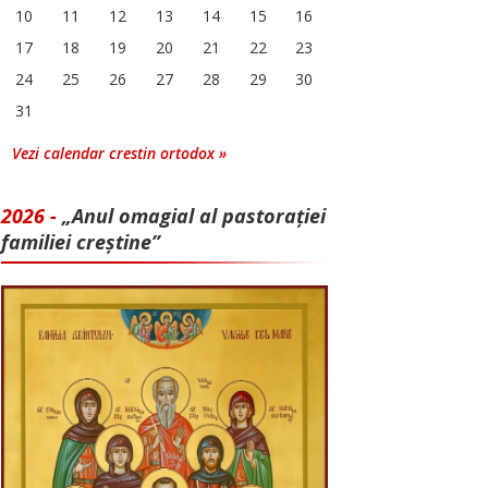
10
11
12
13
14
15
16
17
18
19
20
21
22
23
24
25
26
27
28
29
30
31
Vezi calendar crestin ortodox »
2026 -
„Anul omagial al pastorației
familiei creștine”