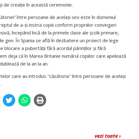
ă și de creație în această ceremonie.
ăsătoriei” între persoane de același sex este în domeniul
reptul de a-și instrui copiii conform propriilor convingeri
esivă, începând încă de la primele clase ale școlii primare,
 gen. În Spania se află în dezbatere un proiect de lege
blocare a pubertății fără acordul părin­ților și fără
dem deja că în Marea Britanie numărul copiilor care apelează
dublează de la an la an.
telor care au introdus "căsătoria" între persoane de același
.
vezi toate ›