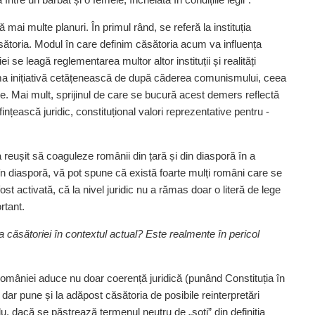
 mai multe planuri. În primul rând, se referă la instituția
sătoria. Modul în care definim căsătoria acum va influența
iei se leagă reglementarea multor altor instituții și realități
prima inițiativă cetățenească de după căderea comunismului, ceea
. Mai mult, sprijinul de care se bucură acest demers reflectă
­țească juridic, constituțional ­valori reprezentative pentru ­
 reușit să coaguleze românii din țară și din diasporă în a
 în diasporă, vă pot spune că există foarte mulți români care se
fost activată, că la nivel juridic nu a rămas doar o literă de lege
rtant.
a căsătoriei în contextul ­actual? Este realmente în pericol
a României aduce nu doar coerență juridică (punând Constituția în
dar pune și la adăpost căsătoria de posibile reinterpretări
plu, dacă se păstrează termenul neutru de „soți” din definiția