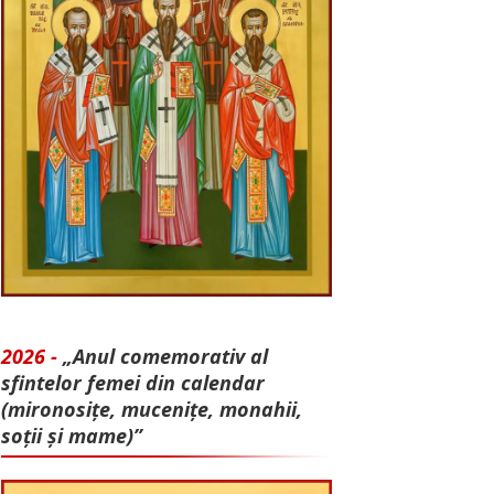
2026 -
„Anul comemorativ al
sfintelor femei din calendar
(mironosițe, mu­cenițe, monahii,
soții și mame)”