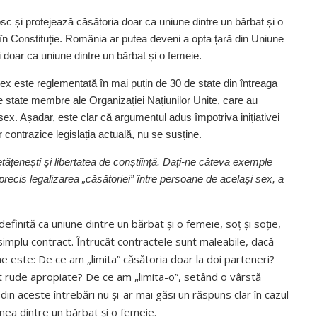
sc și protejează căsătoria doar ca uniune dintre un bărbat și o
 în Constituție. România ar putea deveni a opta țară din Uniune
ei doar ca uniune dintre un bărbat și o femeie.
sex este reglementată în mai puțin de 30 de state din întreaga
 state membre ale Orga­nizației Națiunilor Unite, care au
sex. Așadar, este clar că argumentul adus împotriva inițiativei
r contrazice legislația actuală, nu se susține.
etățenești și libertatea de conștiință. Dați-ne câteva exemple
 precis legalizarea „căsătoriei” între persoane de același sex, a
finită ca uniune dintre un bărbat și o femeie, soț și soție,
simplu contract. Întrucât contractele sunt maleabile, dacă
ne este: De ce am „limita” căsătoria doar la doi parteneri?
t rude apropiate? De ce am „limita-o”, setând o vârstă
din aceste întrebări nu și-ar mai găsi un răspuns clar în cazul
iunea dintre un bărbat și o femeie.