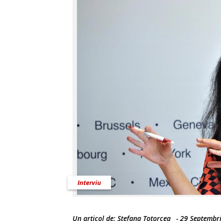
Interviu
Un articol de:
Ștefana Totorcea
-
29 Septembr