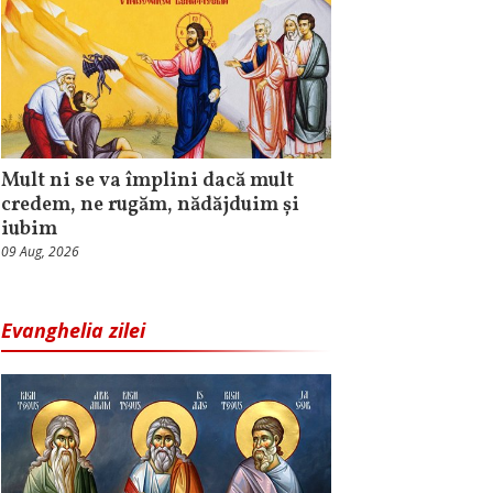
Mult ni se va împlini dacă mult
credem, ne rugăm, nădăjduim și
iubim
09 Aug, 2026
Evanghelia zilei