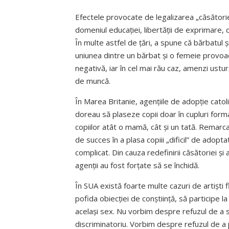
Efectele provocate de legalizarea „căsătoriei
domeniul educației, libertății de exprimare, de
În multe astfel de țări, a spune că bărbatul și
uniunea dintre un bărbat și o femeie provoacă
negativă, iar în cel mai rău caz, amenzi ustur
de muncă.
În Marea Britanie, agențiile de adopție catol
doreau să plaseze copii doar în cupluri forma
copiilor atât o mamă, cât și un tată. Remarc
de succes în a plasa copiii „dificil” de adoptat
complicat. Din cauza redefinirii căsătoriei și
agenții au fost for­țate să se închidă.
În SUA există foarte multe cazuri de artiști fl
pofida obiecției de conștiință, să participe 
același sex. Nu vorbim despre refuzul de a se
discriminatoriu. Vorbim despre refuzul de a p