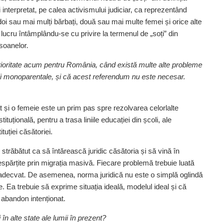
fi interpretat, pe calea activismului judiciar, ca reprezentând
doi sau mai mulți bărbați, două sau mai multe femei și orice alte
lucru întâmplându-se cu privire la termenul de „soți” din
rsoanelor.
prioritate acum pentru România, când există multe alte probleme
milii monoparentale, și că acest referendum nu este necesar.
t și o femeie este un prim pas spre rezolvarea celorlalte
­tuțională, pentru a trasa liniile educației din școli, ale
ituției căsătoriei.
trăbătut ca să întărească juridic căsătoria și să vină în
espăr­țite prin migrația masivă. Fiecare problemă trebuie luată
 adecvat. De asemenea, norma juridică nu este o simplă oglindă
. Ea trebuie să exprime situ­a­ția ideală, modelul ideal și că
 abandon inten­ționat.
 în alte state ale lumii în prezent?