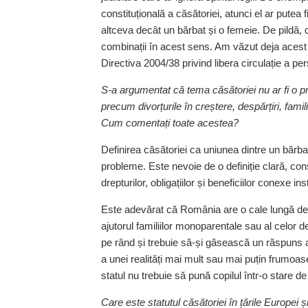
constituțională a căsătoriei, atunci el ar putea 
altceva decât un bărbat și o femeie. De pildă, 
combinații în acest sens. Am văzut deja acest 
Directiva 2004/38 privind libera circulație a pe
S-a argumentat că tema căsătoriei nu ar fi o 
precum divor­țurile în creștere, despăr­țiri, fa
Cum co­mentați toate acestea?
Definirea căsătoriei ca uniunea dintre un bărba
probleme. Este nevoie de o definiție clară, consti
drepturilor, obligațiilor și beneficiilor conexe inst
Este adevărat că România are o cale lungă de s
ajutorul familiilor monoparentale sau al celor d
pe rând și trebuie să-și găsească un răspuns
a unei realități mai mult sau mai puțin frumoase
statul nu trebuie să pună copilul într-o stare de
Care este statutul căsătoriei în țările Europei și