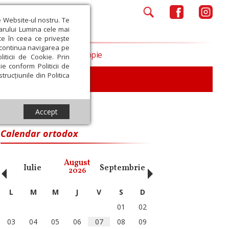
e Website-ul nostru. Te
iarului Lumina cele mai
ce în ceea ce privește
a continua navigarea pe
Opinii
Filantropie
iticii de Cookie. Prin
ie conform Politicii de
trucțiunile din Politica
iu
Accept
Calendar ortodox
‹
›
August
Iulie
Septembrie
Octombrie
Noiembri
2026
L
M
M
J
V
S
D
01
02
03
04
05
06
07
08
09