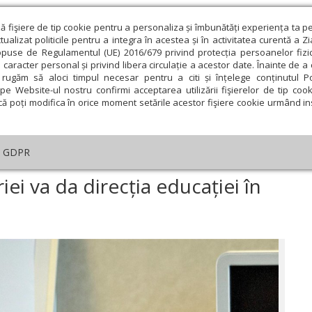
ză fişiere de tip cookie pentru a personaliza și îmbunătăți experiența ta p
alizat politicile pentru a integra în acestea și în activitatea curentă a Z
opuse de Regulamentul (UE) 2016/679 privind protecția persoanelor fizi
 caracter personal și privind libera circulație a acestor date. Înainte de 
eologie și spiritualitate
Educaţie și Cultură
Societate
rugăm să aloci timpul necesar pentru a citi și înțelege conținutul Pol
pe Website-ul nostru confirmi acceptarea utilizării fişierelor de tip cook
că poți modifica în orice moment setările acestor fişiere cookie urmând ins
ducaţie
Lumina literară şi artistică
Cultură
Interv
GDPR
Definiția clară a căsătoriei va da direcția educației în școli
riei va da direcția educației în
ie
Februarie
Martie
Aprilie
Mai
Iunie