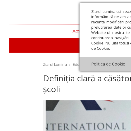
Ziarul Lumina utilizea
informăm că ne-am actu
recente modificări pr
prelucrarea datelor cu
Actualitate religioasă
T
Website-ul nostru te 
continuarea navigării 
Cookie. Nu uita totuși 
E
de Cookie.
Politica de Cookie
Ziarul Lumina
›
Educaţie și Cultură
›
Interviu
›
Definiția clară a căsăto
școli
st
Septembrie
Octombrie
Noiembrie
Decembrie
Ianuar