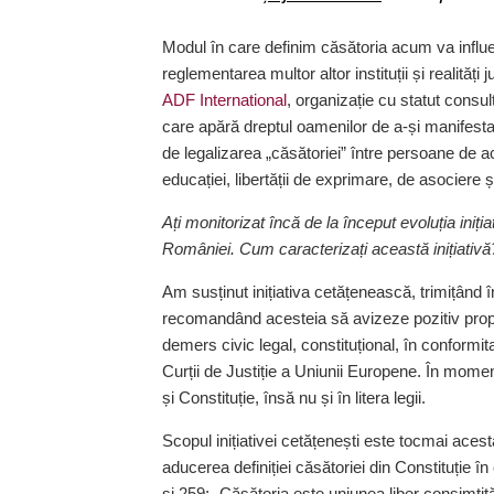
Modul în care definim căsătoria acum va influenț
reglementarea multor altor instituții și realităț
ADF International
, organizație cu statut consul
care apără dreptul oamenilor de a-și manifesta l
de legalizarea „căsătoriei” între persoane de ac
educației, libertății de exprimare, de asociere și 
Ați monitorizat încă de la început evoluția iniți­a­t
României. Cum caracterizați această ini­ția­tivă
Am susținut inițiativa cetățe­nească, trimițând 
recomandând acesteia să avizeze pozitiv prop
demers civic legal, consti­tuțional, în conformi
Curții de Justiție a Uniunii Europene. În momentu
și Constituție, însă nu și în litera legii.
Scopul inițiativei cetățenești este tocmai acesta
aducerea definiției căsătoriei din Consti­tuție 
și 259: „Căsătoria este uniunea liber consimțită 