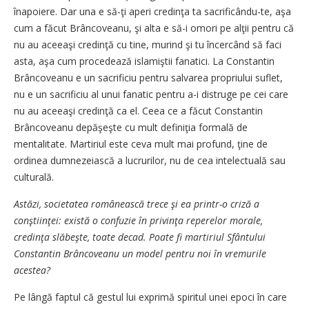
înapoiere. Dar una e să-ţi aperi credinţa ta sacrificându-te, aşa
cum a făcut Brâncoveanu, şi alta e să-i omori pe alţii pentru că
nu au aceeaşi credinţă cu tine, murind şi tu încercând să faci
asta, aşa cum procedează islamiştii fanatici. La Constantin
Brâncoveanu e un sacrificiu pentru salvarea propriului suflet,
nu e un sacrificiu al unui fanatic pentru a-i distruge pe cei care
nu au aceeaşi credinţă ca el. Ceea ce a făcut Constantin
Brâncoveanu depăşeşte cu mult definiţia formală de
mentalitate. Martiriul este ceva mult mai profund, ţine de
ordinea dumnezeiască a lucrurilor, nu de cea intelectuală sau
culturală.
Astăzi, societatea românească trece şi ea printr-o criză a
conştiinţei: există o confuzie în privinţa reperelor morale,
credinţa slăbeşte, toate decad. Poate fi martiriul Sfântului
Constantin Brâncoveanu un model pentru noi în vremurile
acestea?
Pe lângă faptul că gestul lui exprimă spiritul unei epoci în care