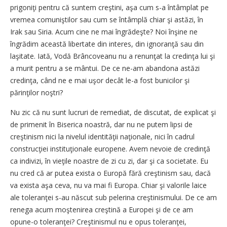
prigoniţi pentru că suntem creştini, aşa cum s-a întâmplat pe
vremea comuniştilor sau cum se întâmplă chiar şi astăzi, în
Irak sau Siria. Acum cine ne mai îngrădeşte? Noi înşine ne
îngrădim această libertate din interes, din ignoranţă sau din
laşitate. Iată, Vodă Brâncoveanu nu a renunţat la credinţa lui şi
a murit pentru a se mântui. De ce ne-am abandona astăzi
credinţa, când ne e mai uşor decât le-a fost bunicilor şi
părinţilor noştri?
Nu zic că nu sunt lucruri de remediat, de discutat, de explicat şi
de primenit în Biserica noastră, dar nu ne putem lipsi de
creştinism nici la nivelul identităţii naţionale, nici în cadrul
construcţiei instituţionale europene. Avem nevoie de credinţă
ca indivizi, în vieţile noastre de zi cu zi, dar şi ca societate. Eu
nu cred că ar putea exista o Europă fără creştinism sau, dacă
va exista aşa ceva, nu va mai fi Europa. Chiar şi valorile laice
ale toleranţei s-au născut sub pelerina creştinismului. De ce am
renega acum moştenirea creştină a Europei şi de ce am
opune-o toleranţei? Creştinismul nu e opus toleranţei,