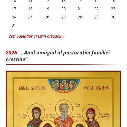
10
11
12
13
14
15
16
17
18
19
20
21
22
23
24
25
26
27
28
29
30
31
Vezi calendar crestin ortodox »
2026 -
„Anul omagial al pastorației familiei
creștine”