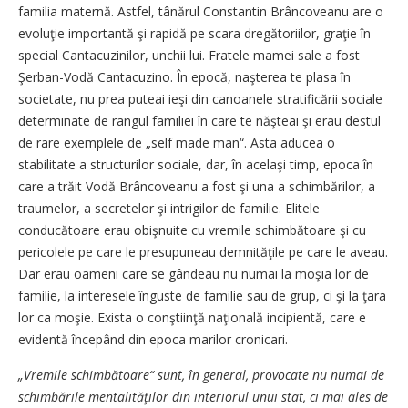
familia maternă. Astfel, tânărul Constantin Brâncoveanu are o
evoluţie importantă şi rapidă pe scara dregătoriilor, graţie în
special Cantacuzinilor, unchii lui. Fratele mamei sale a fost
Şerban-Vodă Cantacuzino. În epocă, naşterea te plasa în
societate, nu prea puteai ieşi din canoanele stratificării sociale
determinate de rangul familiei în care te năşteai şi erau destul
de rare exemplele de „self made man“. Asta aducea o
stabilitate a structurilor sociale, dar, în acelaşi timp, epoca în
care a trăit Vodă Brâncoveanu a fost şi una a schimbărilor, a
traumelor, a secretelor şi intrigilor de familie. Elitele
conducătoare erau obişnuite cu vremile schimbătoare şi cu
pericolele pe care le presupuneau demnităţile pe care le aveau.
Dar erau oameni care se gândeau nu numai la moşia lor de
familie, la interesele înguste de familie sau de grup, ci şi la ţara
lor ca moşie. Exista o conştiinţă naţională incipientă, care e
evidentă începând din epoca marilor cronicari.
„Vremile schimbătoare“ sunt, în general, provocate nu numai de
schimbările mentalităţilor din interiorul unui stat, ci mai ales de