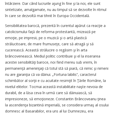
întârziere. Dar când lucrurile ajung în fine şi la noi, ele sunt
sintetizate, amalgamate, nu au timpul să se dezvolte în ritmul
în care se dezvoltă mai tihnit în Europa Occidentală.
Sensibilitatea barocă, prezentă în curentul apărut ca reacţie a
catolicismului faţă de reforma protestantă, mizează pe
emoţie, pe impresii, pe o muzică şi o artă plastică
strălucitoare, de mare frumuseţe, care să atragă şi să
cucerească. Această strălucire o regăsim şi în arta
brâncovenească. Mediul politic contribuie şi el la inserarea
acestei sensibilităţi baroce, noi fiind mereu sub vremi, în
permanenţă ameninţaţi că totul stă să piară, că nimic şi nimeni
nu are garanţia că va dăinui. „Fortuna labilis“, caracterul
schimbător al sorţii e cu acuitate resimţit în Ţările Române, la
nivelul elitelor. Tocmai această instabilitate naşte nevoia de
durabil, de a lăsa ceva în urmă care să dăinuiască, să
impresioneze, să emoţioneze. Constantin Brâncoveanu ţinea
la ascendenţa bizantină imperială, se considera urmaş al osului
domnesc al Basarabilor, era uns al lui Dumnezeu, era