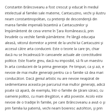
Constantin Brâncoveanu a fost crescut şi educat în mediul
intelectual al familiei sale materne, Cantacuzino, vechi şi ilustru
neam constantinopolitan, cu pretenţii de descendenţă din
marea familie imperială bizantină a Cantacuzinilor şi
împământenit de ceva vreme în Ţara Românească, prin
înrudirile cu vechile familii pământene. Pe lângă educaţia
aleasă, viitorul domnitor a primit de la unchii lui Cantacuzini şi
accesul către arta conducerii. Este o teorie la care ţin, chiar
dacă nu se încadrează în canoanele actuale ale corectitudinii
politice. Este foarte greu, dacă nu imposibil, să fii un maestru
în arta conducerii de la prima generaţie. Pe timpuri, ca şi azi, e
nevoie de mai multe generaţii pentru ca o familie să dea mari
conducători. Dacă geniul artistic nu are nevoie neapărat de
sedimentarea aceasta pe parcursul mai multor generaţii, adică
poate să apară, de exemplu, într-o familie de ţărani săraci, cu
oamenii politici, cu marii dregători, e altă poveste. Acolo este
nevoie de o tradiţie în familie, pe care Brâncoveanu a avut-o şi
prin familia lui paternă, vechi neam boieresc autohton, şi prin