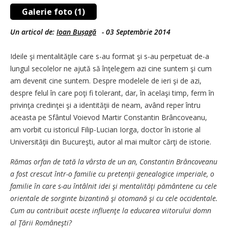
Galerie foto (1)
Un articol de:
Ioan Bușagă
-
03 Septembrie 2014
Ideile şi mentalităţile care s-au format şi s-au perpetuat de-a
lungul secolelor ne ajută să înţelegem azi cine suntem şi cum
am devenit cine suntem. Despre modelele de ieri şi de azi,
despre felul în care poţi fi tolerant, dar, în acelaşi timp, ferm în
privinţa credinţei şi a identităţii de neam, având reper întru
aceasta pe Sfântul Voievod Martir Constantin Brâncoveanu,
am vorbit cu istoricul Filip-Lucian Iorga, doctor în istorie al
Universităţii din Bucureşti, autor al mai multor cărţi de istorie.
Rămas orfan de tată la vârsta de un an, Constantin Brâncoveanu
a fost crescut într-o familie cu pretenţii genealogice imperiale, o
familie în care s-au întâlnit idei şi mentalităţi pământene cu cele
orientale de sorginte bizantină şi otomană şi cu cele occidentale.
Cum au contribuit aceste influenţe la educarea viitorului domn
al Ţării Româneşti?