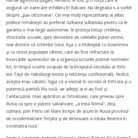
numai agresorul păgân, nemilos. A fost şi o forţă care a
asigurat un oarecare echilibru în Balcani. Nu degeaba s-a vorbit
despre „pax ottomana“. Cei mai mulţi reprezentanţi ai elitei
politice româneşti au preferat turbanul sultanului pentru că le
garanta o mai largă autonomie, le proteja totuşi credinţa,
structurile sociale, spre deosebire de celelalte puteri vecine,
mai dornice să schimbe totul. Aşa s-a întâmplat cu boierimea
şi cu restul populaţiei oltene, care au fost refractare la
încercările austriecilor de a organiza lucrurile potrivit normelor
lor, în timpul scurtei ocupaţii de la începutul secolului al XVIII-
lea. Faţă de Habsburgi exista şi reticenţa confesională, fiindcă
aceştia erau catolici. Sigur că a existat în secolul al XVIII-lea şi o
puternică partidă filo-rusă, iar adepţi ai ei au fost şi
Cantacuzinii, mari apărători ai Ortodoxiei, care priveau spre
Rusia ca spre o putere salvatoare, „a treia Romă“, deşi,
culmea, prin Petru cel Mare începe de acum în Rusia procesul
de occidentalizare forţată şi de diminuare a rolului Bisericii în
societatea rusă.
Spaţiul european, potrivit istoricului literar francez Paul Hazard,