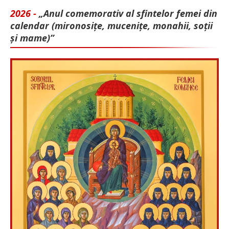
2026 -
„Anul comemorativ al sfintelor femei din
calendar (mironosițe, mu­cenițe, monahii, soții
și mame)”