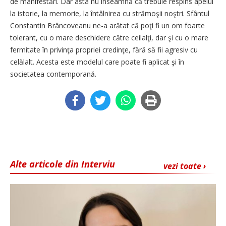
de manifestări. Dar asta nu înseamnă că trebuie respins apelul
la istorie, la memorie, la întâlnirea cu strămoşii noştri. Sfântul
Constantin Brâncoveanu ne-a arătat că poţi fi un om foarte
tolerant, cu o mare deschidere către ceilalţi, dar şi cu o mare
fermitate în privinţa propriei credinţe, fără să fii agresiv cu
celălalt. Acesta este modelul care poate fi aplicat şi în
societatea contemporană.
Alte articole din Interviu
vezi toate ›