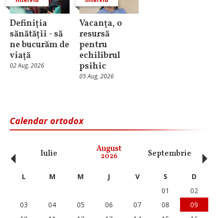
Definiția
Vacanța, o
sănătății - să
resursă
ne bucurăm de
pentru
viață
echilibrul
psihic
02 Aug, 2026
05 Aug, 2026
Calendar ortodox
‹
›
August
Iulie
Septembrie
O
2026
L
M
M
J
V
S
D
01
02
03
04
05
06
07
08
09