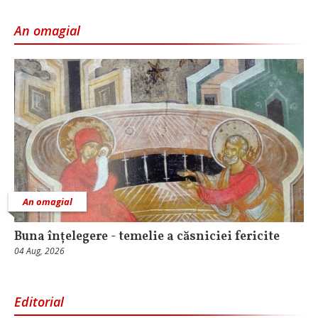
An omagial
An omagial
Buna înțelegere - temelie a căsniciei fericite
04 Aug, 2026
Editorial