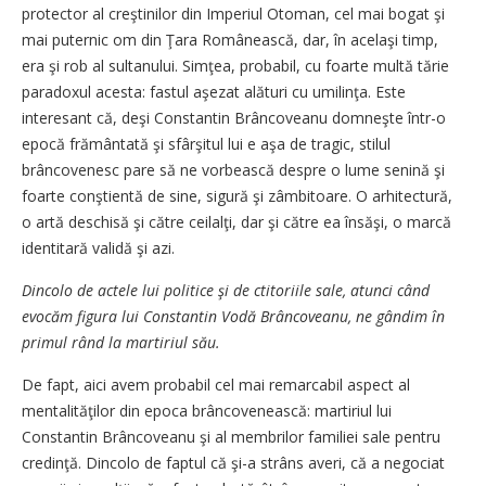
protector al creştinilor din Imperiul Otoman, cel mai bogat şi
mai puternic om din Ţara Românească, dar, în acelaşi timp,
era şi rob al sultanului. Simţea, probabil, cu foarte multă tărie
paradoxul acesta: fastul aşezat alături cu umilinţa. Este
interesant că, deşi Constantin Brâncoveanu domneşte într-o
epocă frământată şi sfârşitul lui e aşa de tragic, stilul
brâncovenesc pare să ne vorbească despre o lume senină şi
foarte conştientă de sine, sigură şi zâmbitoare. O arhitectură,
o artă deschisă şi către ceilalţi, dar şi către ea însăşi, o marcă
identitară validă şi azi.
Dincolo de actele lui politice şi de ctitoriile sale, atunci când
evocăm figura lui Constantin Vodă Brâncoveanu, ne gândim în
primul rând la martiriul său.
De fapt, aici avem probabil cel mai remarcabil aspect al
mentalităţilor din epoca brâncovenească: martiriul lui
Constantin Brâncoveanu şi al membrilor familiei sale pentru
credinţă. Dincolo de faptul că şi-a strâns averi, că a negociat