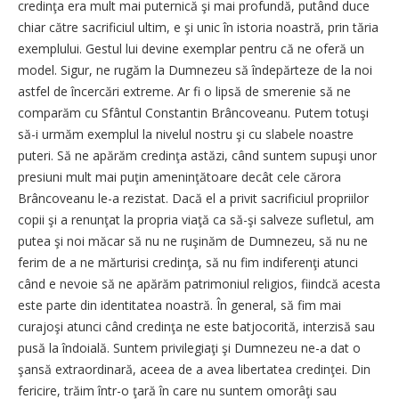
credinţa era mult mai puternică şi mai profundă, putând duce
chiar către sacrificiul ultim, e şi unic în istoria noastră, prin tăria
exemplului. Gestul lui devine exemplar pentru că ne oferă un
model. Sigur, ne rugăm la Dumnezeu să îndepărteze de la noi
astfel de încercări extreme. Ar fi o lipsă de smerenie să ne
comparăm cu Sfântul Constantin Brâncoveanu. Putem totuşi
să-i urmăm exemplul la nivelul nostru şi cu slabele noastre
puteri. Să ne apărăm credinţa astăzi, când suntem supuşi unor
presiuni mult mai puţin ameninţătoare decât cele cărora
Brâncoveanu le-a rezistat. Dacă el a privit sacrificiul propriilor
copii şi a renunţat la propria viaţă ca să-şi salveze sufletul, am
putea şi noi măcar să nu ne ruşinăm de Dumnezeu, să nu ne
ferim de a ne mărturisi credinţa, să nu fim indiferenţi atunci
când e nevoie să ne apărăm patrimoniul religios, fiindcă acesta
este parte din identitatea noastră. În general, să fim mai
curajoşi atunci când credinţa ne este batjocorită, interzisă sau
pusă la îndoială. Suntem privilegiaţi şi Dumnezeu ne-a dat o
şansă extraordinară, aceea de a avea libertatea credinţei. Din
fericire, trăim într-o ţară în care nu suntem omorâţi sau