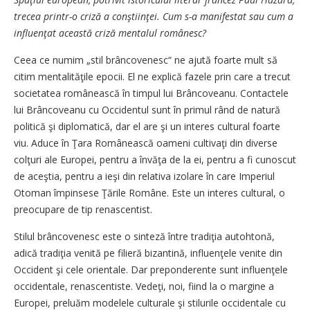
trecea printr-o criză a conştiinţei. Cum s-a manifestat sau cum a
influenţat această criză mentalul românesc?
Ceea ce numim „stil brâncovenesc“ ne ajută foarte mult să
citim mentalităţile epocii. El ne explică fazele prin care a trecut
societatea românească în timpul lui Brâncoveanu. Contactele
lui Brâncoveanu cu Occidentul sunt în primul rând de natură
politică şi diplomatică, dar el are şi un interes cultural foarte
viu. Aduce în Ţara Românească oameni cultivaţi din diverse
colţuri ale Europei, pentru a învăţa de la ei, pentru a fi cunoscut
de aceştia, pentru a ieşi din relativa izolare în care Imperiul
Otoman împinsese Ţările Române. Este un interes cultural, o
preocupare de tip renascentist.
Stilul brâncovenesc este o sinteză între tradiţia autohtonă,
adică tradiţia venită pe filieră bizantină, influenţele venite din
Occident şi cele orientale. Dar preponderente sunt influenţele
occidentale, renascentiste. Vedeţi, noi, fiind la o margine a
Europei, preluăm modelele culturale şi stilurile occidentale cu