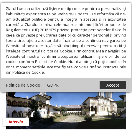
Ziarul Lumina utilizează fişiere de tip cookie pentru a personaliza și
îmbunătăți experiența ta pe Website-ul nostru. Te informăm că ne-
am actualizat politicile pentru a integra în acestea și în activitatea
curentă a Ziarului Lumina cele mai recente modificări propuse de
Regulamentul (UE) 2016/679 privind protecția persoanelor fizice în
ceea ce privește prelucrarea datelor cu caracter personal și privind
libera circulație a acestor date. Înainte de a continua navigarea pe
Website-ul nostru te rugăm să aloci timpul necesar pentru a citi și
Ziarul Lumina
›
Educaţie și Cultură
›
Interviu
›
Epoca lui
înțelege conținutul Politicii de Cookie. Prin continuarea navigării pe
Brâncoveanu, o marcă identitară actuală
Website-ul nostru confirmi acceptarea utilizării fişierelor de tip
cookie conform Politicii de Cookie. Nu uita totuși că poți modifica în
Epoca lui Brâncoveanu, o marcă identitară
orice moment setările acestor fişiere cookie urmând instrucțiunile
din Politica de Cookie.
actuală
Politica de Cookie
GDPR
Accept
Interviu