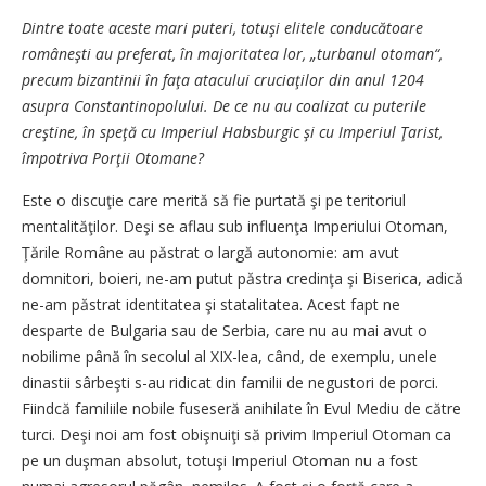
Dintre toate aceste mari puteri, totuşi elitele conducătoare
româneşti au preferat, în majoritatea lor, „turbanul otoman“,
precum bizantinii în faţa atacului cruciaţilor din anul 1204
asupra Constantinopolului. De ce nu au coalizat cu puterile
creştine, în speţă cu Imperiul Habsburgic şi cu Imperiul Ţarist,
împotriva Porţii Otomane?
Este o discuţie care merită să fie purtată şi pe teritoriul
mentalităţilor. Deşi se aflau sub influenţa Imperiului Otoman,
Ţările Române au păstrat o largă autonomie: am avut
domnitori, boieri, ne-am putut păstra credinţa şi Biserica, adică
ne-am păstrat identitatea şi statalitatea. Acest fapt ne
desparte de Bulgaria sau de Serbia, care nu au mai avut o
nobilime până în secolul al XIX-lea, când, de exemplu, unele
dinastii sârbeşti s-au ridicat din familii de negustori de porci.
Fiindcă familiile nobile fuseseră anihilate în Evul Mediu de către
turci. Deşi noi am fost obişnuiţi să privim Imperiul Otoman ca
pe un duşman absolut, totuşi Imperiul Otoman nu a fost