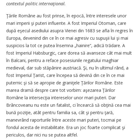
contextul politic internaţional.
Ţările Române au fost prinse, în epocă, între interesele unor
mari imperii şi puteri influente. A fost Imperiul Otoman, care
după eşecul asediului asupra Vienei din 1683 se afla în regres în
Europa, devenind din ce în ce mai agresiv cu supuşii lui şi mai
suspicios la tot ce putea însemna „hainire“, adică trădare. A
fost Imperiul Habsburgic, care dorea să avanseze cât mai mult
în Balcani, pentru a reface posesiunile regatului maghiar
medieval, dar sub stăpânire austriacă. Şi, nu în ultimul rând, a
fost Imperiul Ţarist, care începea să devină din ce în ce mai
puternic şi să se apropie de graniţele Ţărilor Române. Este
marea dramă despre care tot vorbim: aşezarea Ţărilor
Române la intersecţia intereselor unor mari puteri. Dar
Brâncoveanu nu este un fatalist, ci încearcă să obţină cea mai
bună poziţie, atât pentru familia sa, cât şi pentru ţară,
manevrând raporturile între aceste mari puteri, tocmai pe
fondul acesta de instabilitate. Era un joc foarte complicat şi
periculos, dar nici nu se putea altfel.