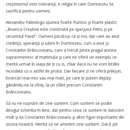
creştinismul este toleranţă, e religia în care Dumnezeu Se
sacrifică pentru oameni.
Alexandru Paleologu spunea foarte frumos şi foarte plastic:
„Biserica Creştină este construită pe sperjurul Petru şi pe
securistul Pavel“. Oameni păcătoşi ca şi noi, dar care au avut
credinţă, speranţă şi iubire în Dumnezeu, cum a avut şi
Constantin Brâncoveanu, care a trecut peste pragul acesta
supraomenesc al martiriului şi care ne oferă un exemplu ce
merită urmat în viaţa de zi cu zi, chiar dacă nu ne vom întâlni
niciodată cu o astfel de probă. Dar fiecare zi ne oferă prilejuri,
încercări mai mici sau mai mari, pe care le putem depăşi
gândindu-ne la sfinţi, la un sfânt precum Constantin
Brâncoveanu.
Să nu ne ruşinăm de cine suntem. Cum suntem se poate
desigur schimba în bine, dar pentru ceea ce suntem le datorăm
mult şi lui Constantin Brâncoveanu şi altor figuri importante din
istoria noastră. Merită să ne amintim cine suntem. Dacă ştii