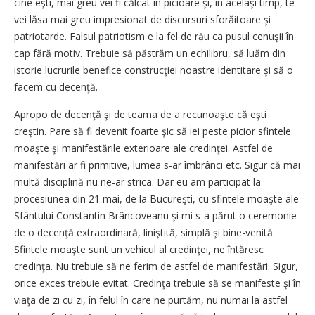
cine eşti, mai greu vei fi călcat în picioare şi, în acelaşi timp, te
vei lăsa mai greu impresionat de discursuri sforăitoare şi
patriotarde. Falsul patriotism e la fel de rău ca pusul cenuşii în
cap fără motiv. Trebuie să păstrăm un echilibru, să luăm din
istorie lucrurile benefice construcţiei noastre identitare şi să o
facem cu decenţă.
Apropo de decenţă şi de teama de a recunoaşte că eşti
creştin. Pare să fi devenit foarte şic să iei peste picior sfintele
moaşte şi manifestările exterioare ale credinţei. Astfel de
manifestări ar fi primitive, lumea s-ar îmbrânci etc. Sigur că mai
multă disciplină nu ne-ar strica. Dar eu am participat la
procesiunea din 21 mai, de la Bucureşti, cu sfintele moaşte ale
Sfântului Constantin Brâncoveanu şi mi s-a părut o ceremonie
de o decenţă extraordinară, liniştită, simplă şi bine-venită.
Sfintele moaşte sunt un vehicul al credinţei, ne întăresc
credinţa. Nu trebuie să ne ferim de astfel de manifestări. Sigur,
orice exces trebuie evitat. Credinţa trebuie să se manifeste şi în
viaţa de zi cu zi, în felul în care ne purtăm, nu numai la astfel