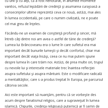
cu unii şi cu alţii, că a fost nehotărât, în anumite momente
vanitos, refuzul lepădării de credinţă şi asumarea curajoasă a
consecinţelor ultime reprezintă ceva ce nouă, astăzi, mai ales
în lumea occidentală, pe care o numim civilizată, ne e poate
cel mai greu de înţeles.
Făcându-ne un examen de conştiinţă profund şi sincer, mă
întreb câţi dintre noi am avea o astfel de tărie de credinţă?
Lumea lui Brâncoveanu era o lume în care sufletul era mai
important decât bunurile lumeşti şi decât confortul, chiar mai
important decât viaţa însăşi, ceea ce nu mai putem spune
despre lumea în care trăim noi. Astăzi, de prea multe ori, trupul
cu nevoile lui şi interesele materiale trec înaintea reflecţiei
asupra sufletului şi asupra mântuirii. Este o modificare radicală
a mentalităţilor, care s-a produs treptat în Europa, pe parcursul
câtorva secole.
Aici este important să nuanţăm, pentru că se vorbeşte des
acum despre fanatismul religios, care a supravieţuit în lumea
islamică. Chipurile, credinţa religioasă puternică ar fi semn de