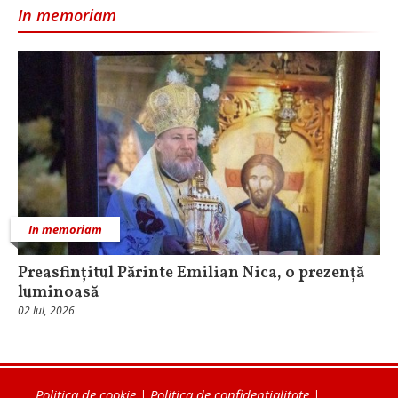
In memoriam
In memoriam
Preasfințitul Părinte Emilian Nica, o prezență
luminoasă
02 Iul, 2026
Politica de cookie
|
Politica de confidențialitate
|