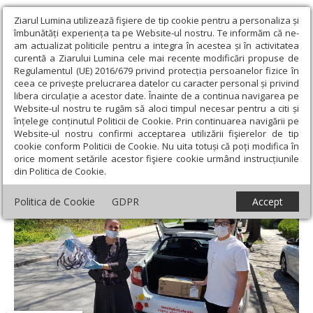
Ziarul Lumina utilizează fişiere de tip cookie pentru a personaliza și
îmbunătăți experiența ta pe Website-ul nostru. Te informăm că ne-
am actualizat politicile pentru a integra în acestea și în activitatea
curentă a Ziarului Lumina cele mai recente modificări propuse de
Regulamentul (UE) 2016/679 privind protecția persoanelor fizice în
ceea ce privește prelucrarea datelor cu caracter personal și privind
libera circulație a acestor date. Înainte de a continua navigarea pe
Website-ul nostru te rugăm să aloci timpul necesar pentru a citi și
Ziarul Lumina
›
Filantropie
›
Activităţi social-filantropice în
înțelege conținutul Politicii de Cookie. Prin continuarea navigării pe
Mitropolia Olteniei
Website-ul nostru confirmi acceptarea utilizării fişierelor de tip
cookie conform Politicii de Cookie. Nu uita totuși că poți modifica în
Activităţi social-filantropice în Mitropolia
orice moment setările acestor fişiere cookie urmând instrucțiunile
din Politica de Cookie.
Olteniei
Politica de Cookie
GDPR
Accept