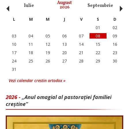
‹
›
August
Iulie
Septembrie
O
2026
L
M
M
J
V
S
D
01
02
03
04
05
06
07
08
09
10
11
12
13
14
15
16
17
18
19
20
21
22
23
24
25
26
27
28
29
30
31
Vezi calendar crestin ortodox »
2026 -
„Anul omagial al pastorației familiei
creștine”