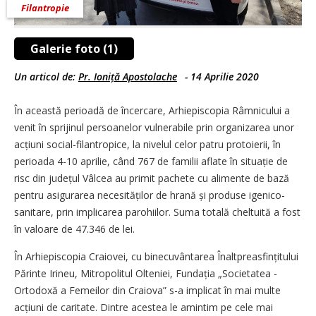
Filantropie
Galerie foto (1)
Un articol de:
Pr. Ioniță Apostolache
-
14 Aprilie 2020
În această perioadă de încercare, Arhiepiscopia Râmnicului a
venit în sprijinul persoanelor vulnerabile prin organizarea unor
acțiuni social-filantropice, la nivelul celor patru protoierii, în
perioada 4-10 aprilie, când 767 de familii aflate în situație de
risc din județul Vâlcea au primit pachete cu alimente de bază
pentru asigurarea necesităților de hrană și produse igenico-
sanitare, prin implicarea parohiilor. Suma totală cheltuită a fost
în valoare de 47.346 de lei.
În Arhiepiscopia Craiovei, cu binecuvântarea Înaltprea­sfin­ți­tului
Părinte Irineu, Mitropolitul Olteniei, Fundația „Societatea ­
Ortodoxă a Femeilor din Craiova” s-a implicat în mai multe
acțiuni de caritate. Dintre acestea le amintim pe cele mai