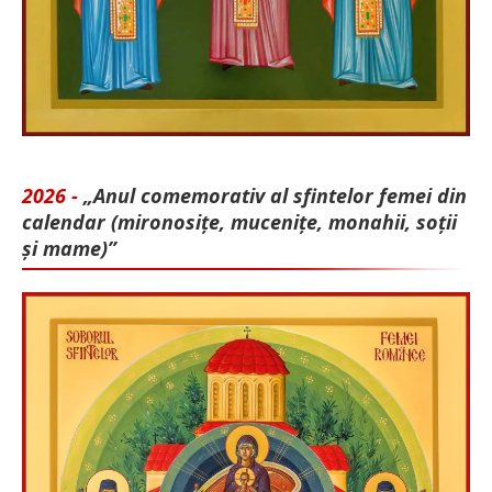
2026 -
„Anul comemorativ al sfintelor femei din
calendar (mironosițe, mu­cenițe, monahii, soții
și mame)”