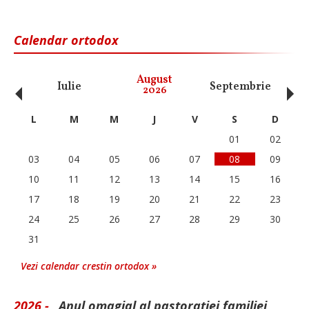
Calendar ortodox
‹
›
August
Iulie
Septembrie
O
2026
L
M
M
J
V
S
D
01
02
03
04
05
06
07
08
09
10
11
12
13
14
15
16
17
18
19
20
21
22
23
24
25
26
27
28
29
30
31
Vezi calendar crestin ortodox »
2026 -
„Anul omagial al pastorației familiei