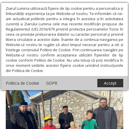
Ziarul Lumina utilizează fişiere de tip cookie pentru a personaliza și
îmbunătăți experiența ta pe Website-ul nostru. Te informăm că ne-
am actualizat politicile pentru a integra în acestea și în activitatea
curentă a Ziarului Lumina cele mai recente modificări propuse de
Regulamentul (UE) 2016/679 privind protecția persoanelor fizice în
ceea ce privește prelucrarea datelor cu caracter personal și privind
libera circulație a acestor date. Înainte de a continua navigarea pe
Website-ul nostru te rugăm să aloci timpul necesar pentru a citi și
Ziarul Lumina
›
Filantropie
›
Biciclete pentru copiii defavorizaţi
înțelege conținutul Politicii de Cookie. Prin continuarea navigării pe
din județul Mureș
Website-ul nostru confirmi acceptarea utilizării fişierelor de tip
cookie conform Politicii de Cookie. Nu uita totuși că poți modifica în
Biciclete pentru copiii defavorizaţi din
orice moment setările acestor fişiere cookie urmând instrucțiunile
din Politica de Cookie.
județul Mureș
Politica de Cookie
GDPR
Accept