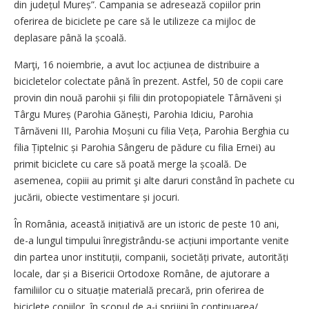
din județul Mureș”. Campania se adresează copiilor prin
oferirea de biciclete pe care să le utilizeze ca mijloc de
deplasare până la școală.
Marţi, 16 noiembrie, a avut loc acțiunea de distribuire a
bicicletelor colectate până în prezent. Astfel, 50 de copii care
provin din nouă parohii și filii din protopopiatele Târnăveni și
Târgu Mureș (Parohia Gănești, Parohia Idiciu, Parohia
Târnăveni III, Parohia Moșuni cu filia Veța, Parohia Berghia cu
filia Țiptelnic și Parohia Sângeru de pădure cu filia Ernei) au
primit biciclete cu care să poată merge la școală. De
asemenea, copiii au primit şi alte daruri constând în pachete cu
jucării, obiecte vestimentare și jocuri.
În România, această inițiativă are un istoric de peste 10 ani,
de-a lungul timpului înregistrându-se acțiuni importante venite
din partea unor instituții, companii, socie­tăți private, autorități
locale, dar și a Bisericii Ortodoxe Române, de ajutorare a
familiilor cu o situație materială precară, prin oferirea de
biciclete copiilor, în scopul de a-i sprijini în continuarea/