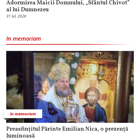
Adormirea Maicii Domnului, „Sfântul Chivot”
al lui Dumnezeu
31 Iul, 2026
In memoriam
In memoriam
Preasfințitul Părinte Emilian Nica, o prezență
luminoasă