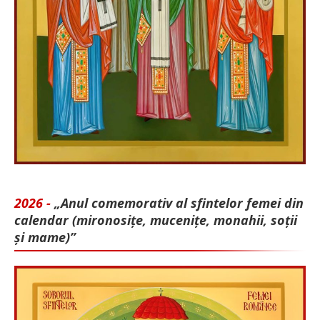
2026 -
„Anul comemorativ al sfintelor femei din
calendar (mironosițe, mu­cenițe, monahii, soții
și mame)”