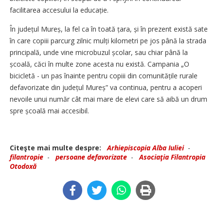
facilitarea accesului la educație.
În județul Mureș, la fel ca în toată țara, și în prezent există sate
în care copiii parcurg zilnic mulți kilometri pe jos până la strada
principală, unde vine microbuzul școlar, sau chiar până la
școală, căci în multe zone acesta nu există. Campania „O
bicicletă - un pas înainte pentru copiii din comunită­țile rurale
defavorizate din județul Mureș” va continua, pentru a acoperi
nevoile unui număr cât mai mare de elevi care să aibă un drum
spre școală mai accesibil.
Citeşte mai multe despre:
Arhiepiscopia Alba Iuliei
-
filantropie
-
persoane defavorizate
-
Asociaţia Filantropia
Otodoxă