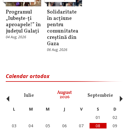
Programul
Solidaritate
„Iubește-ți
în acțiune
aproapele!” în
pentru
județul Galați
comunitatea
creștină din
04 Aug, 2026
Gaza
06 Aug, 2026
Calendar ortodox
‹
›
August
Iulie
Septembrie
O
2026
L
M
M
J
V
S
D
01
02
03
04
05
06
07
08
09