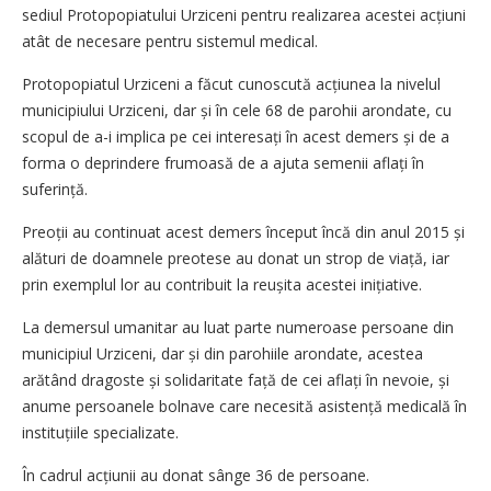
sediul Protopopiatului Urziceni pentru realizarea acestei acțiuni
atât de necesare pentru sistemul medical.
Protopopiatul Urziceni a făcut cunoscută acțiunea la nivelul
municipiului Urziceni, dar și în cele 68 de parohii arondate, cu
scopul de a-i implica pe cei interesați în acest demers și de a
forma o deprindere frumoasă de a ajuta semenii aflați în
suferință.
Preoții au continuat acest demers început încă din anul 2015 și
alături de doamnele preotese au donat un strop de viață, iar
prin exemplul lor au contribuit la reușita acestei inițiative.
La demersul umanitar au luat parte numeroase persoane din
municipiul Urziceni, dar și din parohiile arondate, acestea
arătând dragoste și solidaritate față de cei aflați în nevoie, și
anume persoanele bolnave care necesită asistență medicală în
instituțiile specializate.
În cadrul acțiunii au donat sânge 36 de persoane.