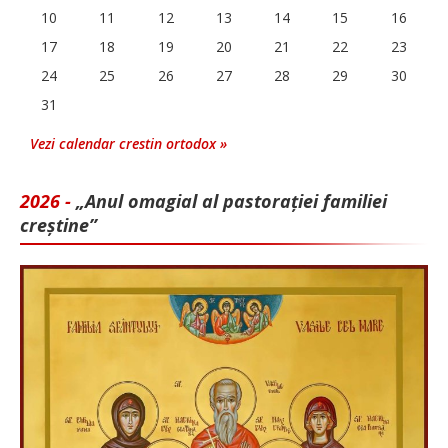
10
11
12
13
14
15
16
17
18
19
20
21
22
23
24
25
26
27
28
29
30
31
Vezi calendar crestin ortodox »
2026 -
„Anul omagial al pastorației familiei
creștine”