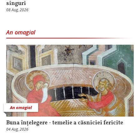
singuri
08 Aug, 2026
An omagial
An omagial
Buna înțelegere - temelie a căsniciei fericite
04 Aug, 2026