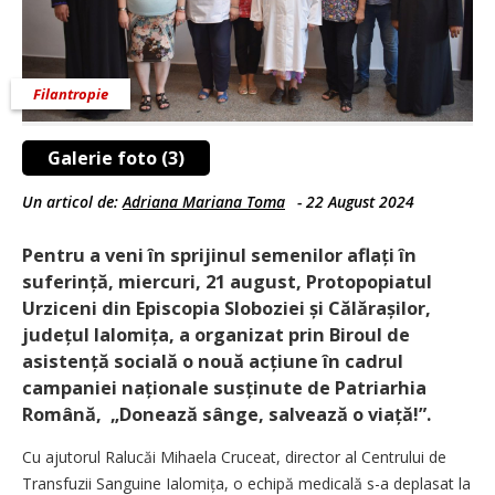
Filantropie
Galerie foto (3)
Un articol de:
Adriana Mariana Toma
-
22 August 2024
Pentru a veni în sprijinul semenilor aflați în
suferință, miercuri, 21 august, Protopopiatul
Urziceni din Episcopia Sloboziei și Călă­rașilor,
județul Ialomița, a organizat prin Biroul de
asistență socială o nouă acțiune în cadrul
campaniei naționale susținute de Patriarhia
Română, „Donează sânge, salvează o viață!”.
Cu ajutorul Ralucăi Mihaela Cruceat, director al Centrului de
Transfuzii Sanguine Ialomița, o echipă medicală s-a deplasat la