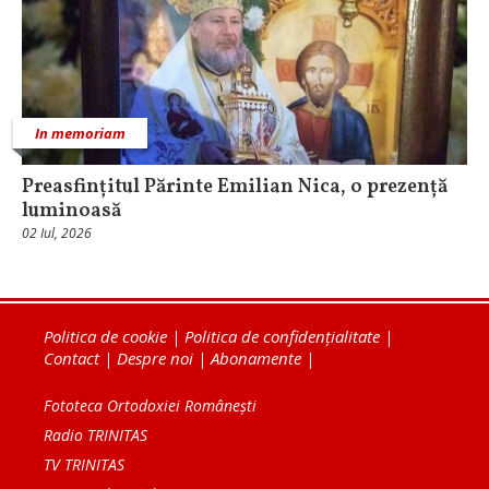
In memoriam
Preasfințitul Părinte Emilian Nica, o prezență
luminoasă
02 Iul, 2026
Politica de cookie
|
Politica de confidențialitate
|
Contact
|
Despre noi
|
Abonamente
|
Fototeca Ortodoxiei Românești
Radio TRINITAS
TV TRINITAS