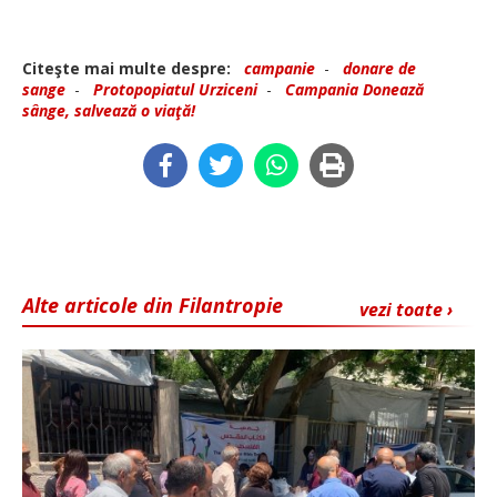
Citeşte mai multe despre:
campanie
-
donare de
sange
-
Protopopiatul Urziceni
-
Campania Donează
sânge, salvează o viaţă!
Alte articole din Filantropie
vezi toate ›