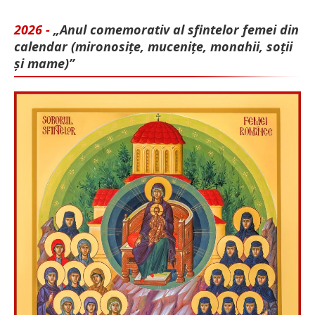
2026 -
„Anul comemorativ al sfintelor femei din
calendar (mironosițe, mu­cenițe, monahii, soții
și mame)”