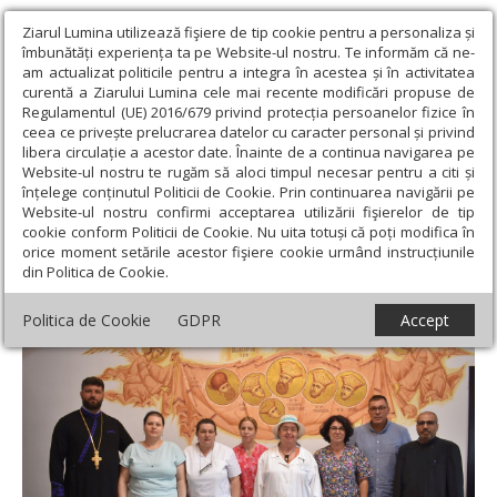
Ziarul Lumina utilizează fişiere de tip cookie pentru a personaliza și
îmbunătăți experiența ta pe Website-ul nostru. Te informăm că ne-
am actualizat politicile pentru a integra în acestea și în activitatea
curentă a Ziarului Lumina cele mai recente modificări propuse de
Regulamentul (UE) 2016/679 privind protecția persoanelor fizice în
ceea ce privește prelucrarea datelor cu caracter personal și privind
libera circulație a acestor date. Înainte de a continua navigarea pe
Website-ul nostru te rugăm să aloci timpul necesar pentru a citi și
Ziarul Lumina
›
Filantropie
›
Campanie de donare de sânge în
înțelege conținutul Politicii de Cookie. Prin continuarea navigării pe
Protopopiatul Urziceni
Website-ul nostru confirmi acceptarea utilizării fişierelor de tip
cookie conform Politicii de Cookie. Nu uita totuși că poți modifica în
Campanie de donare de sânge în
orice moment setările acestor fişiere cookie urmând instrucțiunile
din Politica de Cookie.
Protopopiatul Urziceni
Politica de Cookie
GDPR
Accept