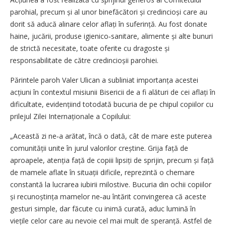
parohial, precum și al unor binefăcători și credincioși care au
dorit să aducă alinare celor aflați în suferință. Au fost donate
haine, jucării, produse igienico‑sanitare, alimente și alte bunuri
de strictă necesitate, toate oferite cu dragoste și
responsabilitate de către credincioșii parohiei.
Părintele paroh Valer Ulican a subliniat importanța acestei
acțiuni în contextul misiunii Bisericii de a fi alături de cei aflați în
dificultate, evidențiind totodată bucuria de pe chipul copiilor cu
prilejul Zilei Internaționale a Copilului:
„Această zi ne‑a arătat, încă o dată, cât de mare este puterea
comunității unite în jurul valorilor creștine. Grija față de
aproapele, atenția față de copiii lipsiți de sprijin, precum și față
de mamele aflate în situații dificile, reprezintă o chemare
constantă la lucrarea iubirii milostive. Bucuria din ochii copiilor
și recunoștința mamelor ne‑au întărit convingerea că aceste
gesturi simple, dar făcute cu inimă curată, aduc lumină în
viețile celor care au nevoie cel mai mult de speranță. Astfel de