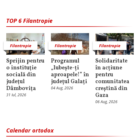
TOP 6 Filantropie
Filantropie
Filantropie
Filantropie
Sprijin pentru
Programul
Solidaritate
o instituţie
„Iubește-ți
în acțiune
socială din
aproapele!” în
pentru
judeţul
județul Galați
comunitatea
Dâmboviţa
creștină din
04 Aug, 2026
Gaza
31 Iul, 2026
06 Aug, 2026
Calendar ortodox