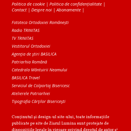
Politica de cookie
|
Politica de confidențialitate
|
Contact
|
Despre noi
|
Abonamente
|
Fototeca Ortodoxiei Românești
Radio TRINITAS
TV TRINITAS
Vestitorul Ortodoxiei
Agenţia de ştiri BASILICA
Patriarhia Română
Catedrala Mântuirii Neamului
BASILICA Travel
Serviciul de Colportaj Bisericesc
Atelierele Patriarhiei
Tipografia Cărţilor Bisericeşti
Conținutul și design-ul site-ului, toate informaţiile
publicate pe site de Ziarul Lumina sunt protejate de
dispoziţiile legale în vigoare privind dreptul de autor şi