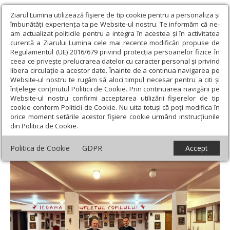
Ziarul Lumina utilizează fişiere de tip cookie pentru a personaliza și
îmbunătăți experiența ta pe Website-ul nostru. Te informăm că ne-
am actualizat politicile pentru a integra în acestea și în activitatea
curentă a Ziarului Lumina cele mai recente modificări propuse de
Regulamentul (UE) 2016/679 privind protecția persoanelor fizice în
ceea ce privește prelucrarea datelor cu caracter personal și privind
libera circulație a acestor date. Înainte de a continua navigarea pe
Website-ul nostru te rugăm să aloci timpul necesar pentru a citi și
Ziarul Lumina
›
Filantropie
›
Lumină și speranță dăruite copiilor și
înțelege conținutul Politicii de Cookie. Prin continuarea navigării pe
mamelor aflate în dificultate
Website-ul nostru confirmi acceptarea utilizării fişierelor de tip
cookie conform Politicii de Cookie. Nu uita totuși că poți modifica în
Lumină și speranță dăruite copiilor și
orice moment setările acestor fişiere cookie urmând instrucțiunile
din Politica de Cookie.
mamelor aflate în dificultate
Politica de Cookie
GDPR
Accept