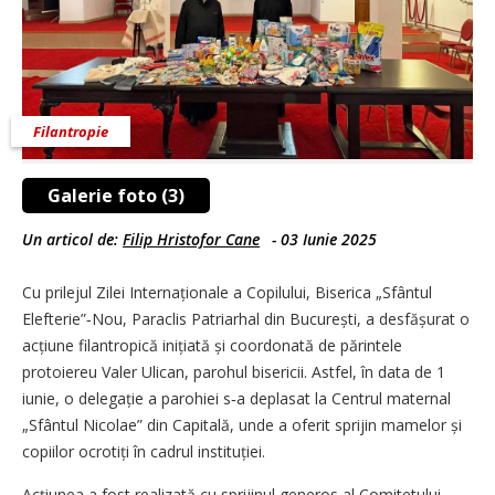
Filantropie
Galerie foto (3)
Un articol de:
Filip Hristofor Cane
-
03 Iunie 2025
Cu prilejul Zilei Internaționale a Copilului, Biserica „Sfântul
Elefterie”‑Nou, Paraclis Patriarhal din București, a desfășurat o
acțiune filantropică inițiată și coordonată de părintele
protoiereu Valer Ulican, parohul bisericii. Astfel, în data de 1
iunie, o delegație a parohiei s‑a deplasat la Centrul maternal
„Sfântul Nicolae” din Capitală, unde a oferit sprijin mamelor și
copiilor ocrotiți în cadrul instituției.
Acțiunea a fost realizată cu sprijinul generos al Comitetului