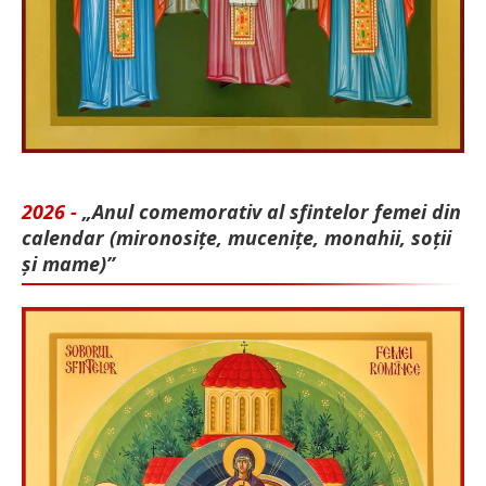
2026 -
„Anul comemorativ al sfintelor femei din
calendar (mironosițe, mu­cenițe, monahii, soții
și mame)”