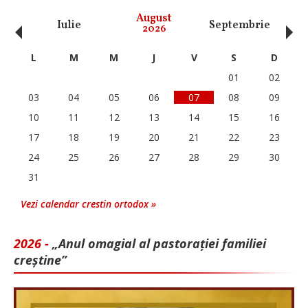
‹
›
August
Iulie
Septembrie
O
2026
L
M
M
J
V
S
D
01
02
03
04
05
06
07
08
09
10
11
12
13
14
15
16
17
18
19
20
21
22
23
24
25
26
27
28
29
30
31
Vezi calendar crestin ortodox »
2026 -
„Anul omagial al pastorației familiei
creștine”