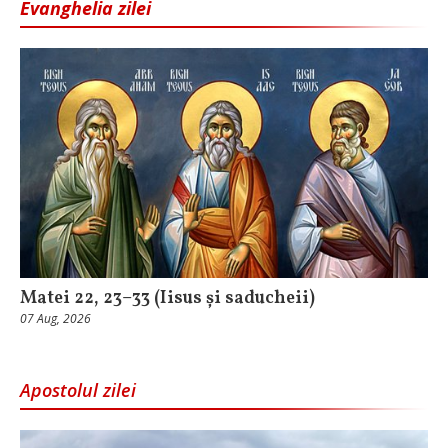
Evanghelia zilei
Matei 22, 23–33 (Iisus și saducheii)
07 Aug, 2026
Apostolul zilei