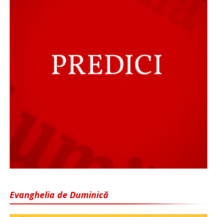
Evanghelia de Duminică