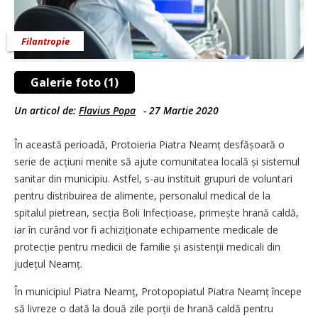
Filantropie
Galerie foto (1)
Un articol de:
Flavius Popa
-
27 Martie 2020
În această perioadă, Protoieria Piatra Neamț desfășoară o
serie de acțiuni menite să ajute comunitatea locală și sistemul
sanitar din municipiu. Astfel, s-au instituit grupuri de voluntari
pentru distribuirea de alimente, personalul medical de la
spitalul pietrean, secția Boli Infecțioase, pri­mește hrană caldă,
iar în curând vor fi achiziționate echipamente medicale de
protecție pentru medicii de familie și asistenții medicali din
județul Neamț.
În municipiul Piatra Neamț, Protopopiatul Piatra Neamț începe
să livreze o dată la două zile porții de hrană caldă pentru