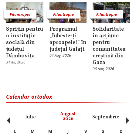
Filantropie
Filantropie
Filantropie
Sprijin pentru
Programul
Solidaritate
o instituţie
„Iubește-ți
în acțiune
socială din
aproapele!” în
pentru
judeţul
județul Galați
comunitatea
Dâmboviţa
creștină din
04 Aug, 2026
Gaza
31 Iul, 2026
06 Aug, 2026
Calendar ortodox
‹
›
August
Iulie
Septembrie
O
2026
L
M
M
J
V
S
D