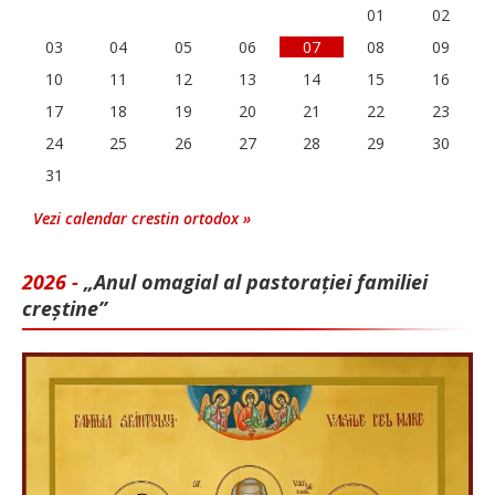
01
02
03
04
05
06
07
08
09
10
11
12
13
14
15
16
17
18
19
20
21
22
23
24
25
26
27
28
29
30
31
Vezi calendar crestin ortodox »
2026 -
„Anul omagial al pastorației familiei
creștine”