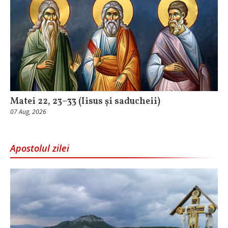
Matei 22, 23–33 (Iisus și saducheii)
07 Aug, 2026
Apostolul zilei