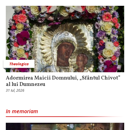
Theologica
Adormirea Maicii Domnului, „Sfântul Chivot”
al lui Dumnezeu
31 Iul, 2026
In memoriam