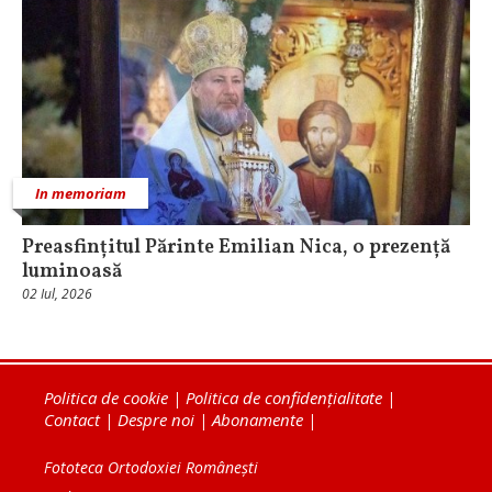
In memoriam
Preasfințitul Părinte Emilian Nica, o prezență
luminoasă
02 Iul, 2026
Politica de cookie
|
Politica de confidențialitate
|
Contact
|
Despre noi
|
Abonamente
|
Fototeca Ortodoxiei Românești