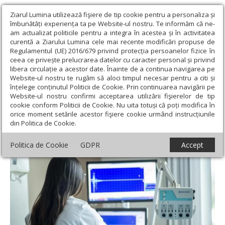
Ziarul Lumina utilizează fişiere de tip cookie pentru a personaliza și
îmbunătăți experiența ta pe Website-ul nostru. Te informăm că ne-
am actualizat politicile pentru a integra în acestea și în activitatea
curentă a Ziarului Lumina cele mai recente modificări propuse de
Regulamentul (UE) 2016/679 privind protecția persoanelor fizice în
ceea ce privește prelucrarea datelor cu caracter personal și privind
libera circulație a acestor date. Înainte de a continua navigarea pe
Website-ul nostru te rugăm să aloci timpul necesar pentru a citi și
Ziarul Lumina
›
Filantropie
›
Sprijin pentru sistemul medical
înțelege conținutul Politicii de Cookie. Prin continuarea navigării pe
nemțean
Website-ul nostru confirmi acceptarea utilizării fişierelor de tip
cookie conform Politicii de Cookie. Nu uita totuși că poți modifica în
Sprijin pentru sistemul medical nemțean
orice moment setările acestor fişiere cookie urmând instrucțiunile
din Politica de Cookie.
Politica de Cookie
GDPR
Accept