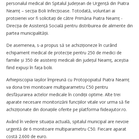
personalul medical din Spitalul Județean de Urgență din Piatra
Neamț – secția Boli Infecțioase. Totodată, voluntari ai
protoieriei vor fi solicitați de către Primăria Piatra Neamț -
Direcția de Asistență Socială pentru distribuirea de alimente din
partea municipalității.
De asemenea, s-a propus să se achiziționeze în curând
echipament medical de protecție pentru 250 de medici de
familie și 350 de asistenți medicali din județul Neamț, aceștia
fiind expuși în fața bolii.
Arhiepiscopia Iașilor împreună cu Protopopiatul Piatra Neamț
va dona trei monitoare multiparametru C50 pentru
desfășurarea actelor medicale în condiții optime. Alte trei
aparate necesare monitorizării funcțiilor vitale vor urma să fie
achiziționate din donațiile oferite pe platforma fiideajutor.ro.
Având în vedere situația actuală, spitalul municipal are nevoie
urgentă de 6 monitoare multiparametru C50. Fiecare aparat
costă 2.600 de euro.