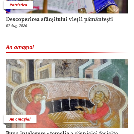
Patristica
Descoperirea sfârșitului vieții pământești
07 Aug, 2026
An omagial
An omagial
Buna înțelegere - temelie a căsniciei fericite