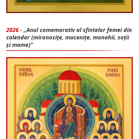
2026 -
„Anul comemorativ al sfintelor femei din
calendar (mironosițe, mu­cenițe, monahii, soții
și mame)”