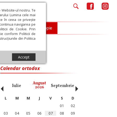
e Website-ul nostru. Te
iarului Lumina cele mai
ce în ceea ce privește
a continua navigarea pe
Opinii
Filantropie
iticii de Cookie. Prin
ie conform Politicii de
trucțiunile din Politica
Accept
Calendar ortodox
‹
›
August
Iulie
Septembrie
Octombrie
Noiembri
2026
L
M
M
J
V
S
D
01
02
03
04
05
06
07
08
09