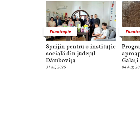
Filantropie
Filantr
Sprijin pentru o instituţie
Progra
socială din judeţul
aproap
Dâmboviţa
Galați
31 Iul, 2026
04 Aug, 2