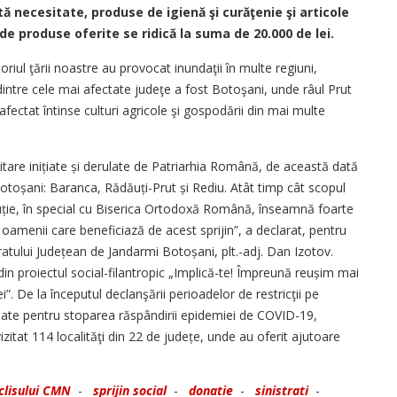
tă necesitate, produse de igienă şi curăţenie şi articole
e produse oferite se ridică la suma de 20.000 de lei.
oriul ţării noastre au provocat inundaţii în multe regiuni,
ntre cele mai afectate judeţe a fost Botoşani, unde râul Prut
 afectat întinse culturi agricole şi gospodării din mai multe
are inițiate și derulate de Patriarhia Română, de această dată
l Botoșani: Baranca, Rădăuți-Prut și Rediu. Atât timp cât scopul
ituție, în special cu Biserica Ortodoxă Română, înseamnă foarte
u oamenii care beneficiază de acest sprijin”, a declarat, pentru
atului Județean de Jandarmi Botoșani, plt.-adj. Dan Izotov.
din proiectul social-filantropic „Implică-te! Împreună reușim mai
. De la începutul declanşării perioadelor de restricţii pe
 luate pentru stoparea răspândirii epidemiei de COVID-19,
izitat 114 localităţi din 22 de județe, unde au oferit ajutoare
clisului CMN
-
sprijin social
-
donatie
-
sinistrati
-