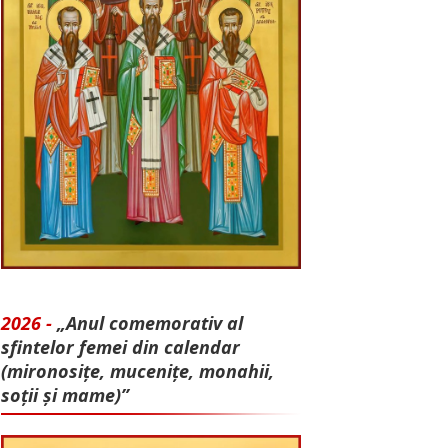
2026 -
„Anul comemorativ al
sfintelor femei din calendar
(mironosițe, mu­cenițe, monahii,
soții și mame)”