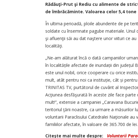
Rădăuţi-Prut şi Rediu cu alimente de stric
de îmbrăcăminte. Valoarea celor 5,4 tone d
În ultima perioadă, ploile abundente de pe terit
soldate cu însemnate pagube materiale. Unul di
şi afluenţii săi au dat naştere unor viituri ce au
localităţi.
„Ne-am alăturat încă o dată campaniilor umanit
în localitățile afectate de inundații din județu
este unul nobil, orice cooperare cu orice inst
mult, atât pentru noi ca instituție, cât și pentr
TRINITAS TV, purtătorul de cuvânt al Inspector
Acţiunea desfăşurată în aceste zile face parte 
mult!”, extensie a campaniei „Caravana Bucuriei”
teritoriul ţării noastre, ca urmare a măsurilor
voluntarii Paraclisului Catedralei Naţionale au v
familiilor afectate, în valoare de 365.700 de lei.
Citeşte mai multe despre:
Voluntarii Para