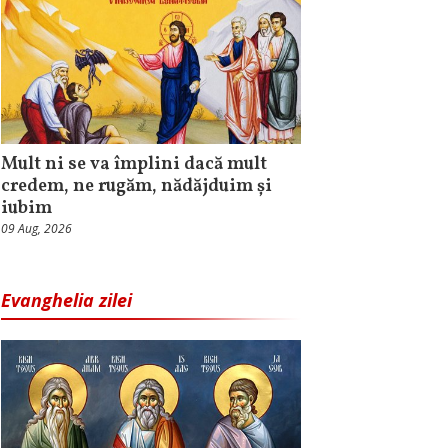
Mult ni se va împlini dacă mult
credem, ne rugăm, nădăjduim și
iubim
09 Aug, 2026
Evanghelia zilei