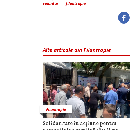
voluntar
-
filantropie
Alte articole din Filantropie
Filantropie
Solidaritate în acțiune pentru