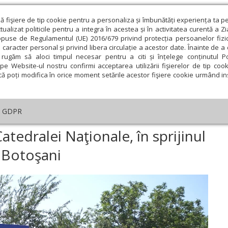
ză fişiere de tip cookie pentru a personaliza și îmbunătăți experiența ta p
alizat politicile pentru a integra în acestea și în activitatea curentă a Z
opuse de Regulamentul (UE) 2016/679 privind protecția persoanelor fizi
 caracter personal și privind libera circulație a acestor date. Înainte de 
eologie și spiritualitate
Educaţie și Cultură
Societate
rugăm să aloci timpul necesar pentru a citi și înțelege conținutul Pol
pe Website-ul nostru confirmi acceptarea utilizării fişierelor de tip cook
că poți modifica în orice moment setările acestor fişiere cookie urmând ins
GDPR
lui Catedralei Naţionale, în sprijinul sinistraților din judeţul Botoşani
Catedralei Naţionale, în sprijinul
l Botoşani
ie
Februarie
Martie
Aprilie
Mai
Iunie