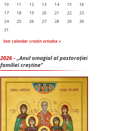
10
11
12
13
14
15
16
17
18
19
20
21
22
23
24
25
26
27
28
29
30
31
Vezi calendar crestin ortodox »
2026 -
„Anul omagial al pastorației
familiei creștine”