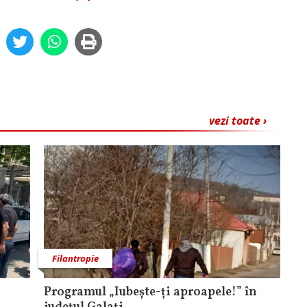
vezi toate ›
Filantropie
Programul „Iubește-ți aproapele!” în