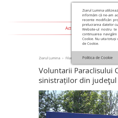
Ziarul Lumina utilizea
informăm că ne-am actu
recente modificări pr
prelucrarea datelor cu
Actualitate religioasă
T
Website-ul nostru te 
continuarea navigării 
Cookie. Nu uita totuși 
de Cookie.
Politica de Cookie
Ziarul Lumina
›
Filantropie
›
Voluntarii Paraclisu
Voluntarii Paraclisului 
sinistraților din judeţu
st
Septembrie
Octombrie
Noiembrie
Decembrie
Ianuar