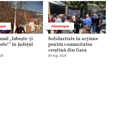
opie
Filantropie
mul „Iubește-ți
Solidaritate în acțiune
ele!” în județul
pentru comunitatea
creștină din Gaza
026
06 Aug, 2026