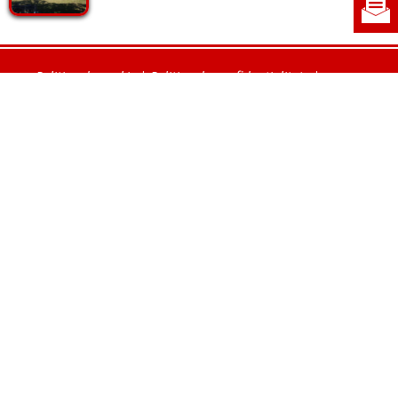
Politica de cookie
|
Politica de confidențialitate
|
Contact
|
Despre noi
|
Abonamente
|
Fototeca Ortodoxiei Românești
Radio TRINITAS
TV TRINITAS
Vestitorul Ortodoxiei
Agenţia de ştiri BASILICA
Patriarhia Română
Catedrala Mântuirii Neamului
BASILICA Travel
Serviciul de Colportaj Bisericesc
Atelierele Patriarhiei
Tipografia Cărţilor Bisericeşti