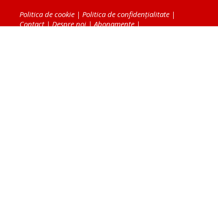
Politica de cookie
|
Politica de confidențialitate
|
Contact
|
Despre noi
|
Abonamente
|
Fototeca Ortodoxiei Românești
Radio TRINITAS
TV TRINITAS
Vestitorul Ortodoxiei
Agenţia de ştiri BASILICA
Patriarhia Română
Catedrala Mântuirii Neamului
BASILICA Travel
Serviciul de Colportaj Bisericesc
Atelierele Patriarhiei
Tipografia Cărţilor Bisericeşti
Conținutul și design-ul site-ului, toate informaţiile
publicate pe site de Ziarul Lumina sunt protejate de