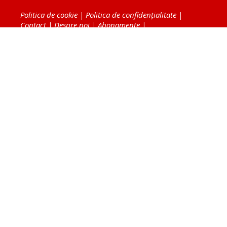
Politica de cookie
|
Politica de confidențialitate
|
Contact
|
Despre noi
|
Abonamente
|
Fototeca Ortodoxiei Românești
Radio TRINITAS
TV TRINITAS
Vestitorul Ortodoxiei
Agenţia de ştiri BASILICA
Patriarhia Română
Catedrala Mântuirii Neamului
BASILICA Travel
Serviciul de Colportaj Bisericesc
Atelierele Patriarhiei
Tipografia Cărţilor Bisericeşti
Conținutul și design-ul site-ului, toate informaţiile
publicate pe site de Ziarul Lumina sunt protejate de