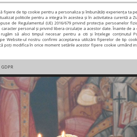
ză fişiere de tip cookie pentru a personaliza și îmbunătăți experiența ta p
alizat politicile pentru a integra în acestea și în activitatea curentă a Z
opuse de Regulamentul (UE) 2016/679 privind protecția persoanelor fizi
 caracter personal și privind libera circulație a acestor date. Înainte de 
rugăm să aloci timpul necesar pentru a citi și înțelege conținutul Pol
pe Website-ul nostru confirmi acceptarea utilizării fişierelor de tip cook
că poți modifica în orice moment setările acestor fişiere cookie urmând ins
GDPR