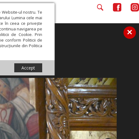
e Website-ul nostru. Te
iarului Lumina cele mai
ce în ceea ce privește
a continua navigarea pe
×
iticii de Cookie. Prin
ie conform Politicii de
trucțiunile din Politica
Accept