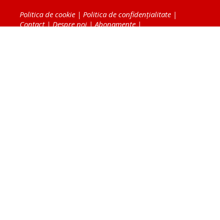
Politica de cookie
|
Politica de confidențialitate
|
Contact
|
Despre noi
|
Abonamente
|
Fototeca Ortodoxiei Românești
Radio TRINITAS
TV TRINITAS
Vestitorul Ortodoxiei
Agenţia de ştiri BASILICA
Patriarhia Română
Catedrala Mântuirii Neamului
BASILICA Travel
Serviciul de Colportaj Bisericesc
Atelierele Patriarhiei
Tipografia Cărţilor Bisericeşti
Conținutul și design-ul site-ului, toate informaţiile
publicate pe site de Ziarul Lumina sunt protejate de