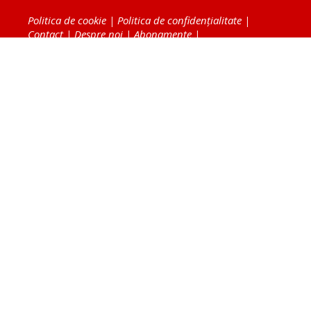
Politica de cookie
|
Politica de confidențialitate
|
Contact
|
Despre noi
|
Abonamente
|
Fototeca Ortodoxiei Românești
Radio TRINITAS
TV TRINITAS
Vestitorul Ortodoxiei
Agenţia de ştiri BASILICA
Patriarhia Română
Catedrala Mântuirii Neamului
BASILICA Travel
Serviciul de Colportaj Bisericesc
Atelierele Patriarhiei
Tipografia Cărţilor Bisericeşti
Conținutul și design-ul site-ului, toate informaţiile
publicate pe site de Ziarul Lumina sunt protejate de