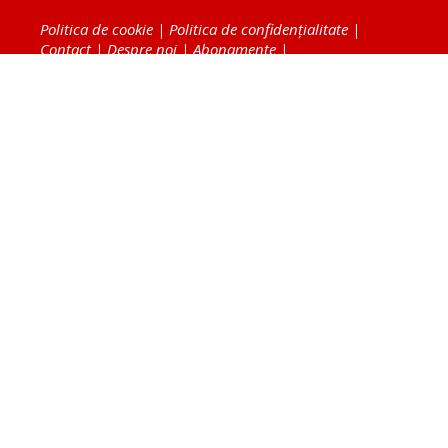
Politica de cookie
|
Politica de confidențialitate
|
Contact
|
Despre noi
|
Abonamente
|
Fototeca Ortodoxiei Românești
Radio TRINITAS
TV TRINITAS
Vestitorul Ortodoxiei
Agenţia de ştiri BASILICA
Patriarhia Română
Catedrala Mântuirii Neamului
BASILICA Travel
Serviciul de Colportaj Bisericesc
Atelierele Patriarhiei
Tipografia Cărţilor Bisericeşti
Conținutul și design-ul site-ului, toate informaţiile
publicate pe site de Ziarul Lumina sunt protejate de