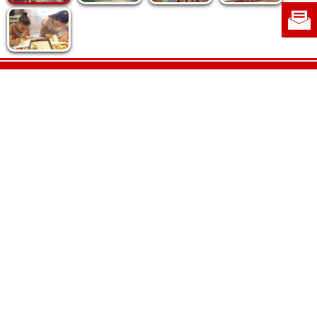
Politica de cookie
|
Politica de confidențialitate
|
Contact
|
Despre noi
|
Abonamente
|
Fototeca Ortodoxiei Românești
Radio TRINITAS
TV TRINITAS
Vestitorul Ortodoxiei
Agenţia de ştiri BASILICA
Patriarhia Română
Catedrala Mântuirii Neamului
BASILICA Travel
Serviciul de Colportaj Bisericesc
Atelierele Patriarhiei