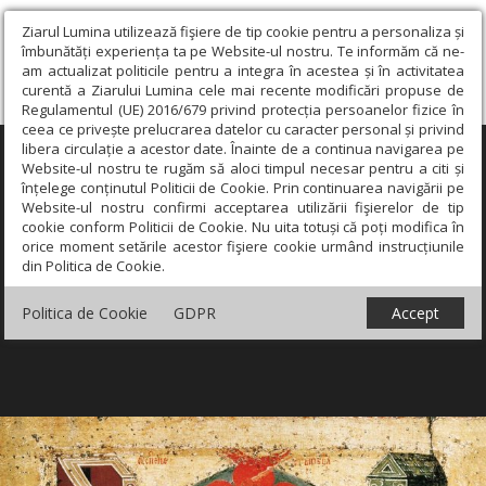
Ziarul Lumina utilizează fişiere de tip cookie pentru a personaliza și
îmbunătăți experiența ta pe Website-ul nostru. Te informăm că ne-
am actualizat politicile pentru a integra în acestea și în activitatea
curentă a Ziarului Lumina cele mai recente modificări propuse de
Regulamentul (UE) 2016/679 privind protecția persoanelor fizice în
ceea ce privește prelucrarea datelor cu caracter personal și privind
libera circulație a acestor date. Înainte de a continua navigarea pe
×
Website-ul nostru te rugăm să aloci timpul necesar pentru a citi și
înțelege conținutul Politicii de Cookie. Prin continuarea navigării pe
Website-ul nostru confirmi acceptarea utilizării fişierelor de tip
cookie conform Politicii de Cookie. Nu uita totuși că poți modifica în
orice moment setările acestor fişiere cookie urmând instrucțiunile
din Politica de Cookie.
Politica de Cookie
GDPR
Accept