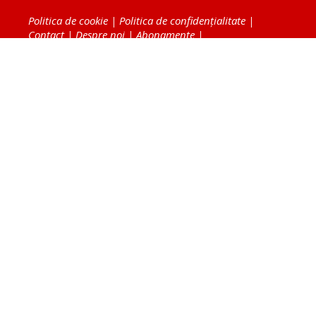
Politica de cookie
|
Politica de confidențialitate
|
Contact
|
Despre noi
|
Abonamente
|
Fototeca Ortodoxiei Românești
Radio TRINITAS
TV TRINITAS
Vestitorul Ortodoxiei
Agenţia de ştiri BASILICA
Patriarhia Română
Catedrala Mântuirii Neamului
BASILICA Travel
Serviciul de Colportaj Bisericesc
Atelierele Patriarhiei
Tipografia Cărţilor Bisericeşti
Conținutul și design-ul site-ului, toate informaţiile
publicate pe site de Ziarul Lumina sunt protejate de