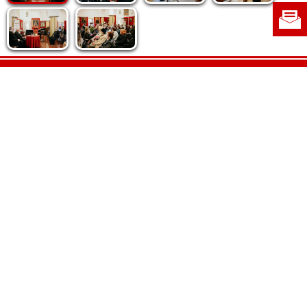
Politica de cookie
|
Politica de confidențialitate
|
Contact
|
Despre noi
|
Abonamente
|
Fototeca Ortodoxiei Românești
Radio TRINITAS
TV TRINITAS
Vestitorul Ortodoxiei
Agenţia de ştiri BASILICA
Patriarhia Română
Catedrala Mântuirii Neamului
BASILICA Travel
Serviciul de Colportaj Bisericesc
Atelierele Patriarhiei