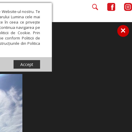
e Website-ul nostru. Te
iarului Lumina cele mai
ce în ceea ce privește
a continua navigarea pe
×
iticii de Cookie. Prin
ie conform Politicii de
trucțiunile din Politica
Accept