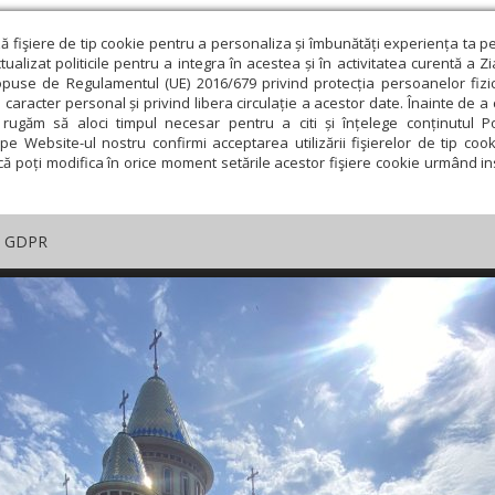
ză fişiere de tip cookie pentru a personaliza și îmbunătăți experiența ta p
alizat politicile pentru a integra în acestea și în activitatea curentă a Z
opuse de Regulamentul (UE) 2016/679 privind protecția persoanelor fizi
 caracter personal și privind libera circulație a acestor date. Înainte de 
rugăm să aloci timpul necesar pentru a citi și înțelege conținutul Pol
pe Website-ul nostru confirmi acceptarea utilizării fişierelor de tip cook
că poți modifica în orice moment setările acestor fişiere cookie urmând ins
GDPR