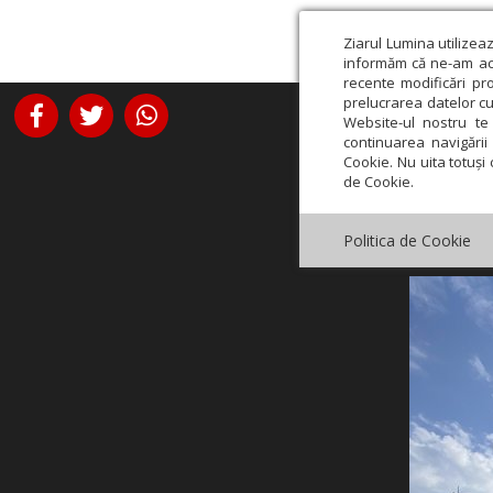
Ziarul Lumina utilizea
informăm că ne-am actu
recente modificări pr
prelucrarea datelor cu
Website-ul nostru te 
continuarea navigării 
Cookie. Nu uita totuși 
de Cookie.
Politica de Cookie