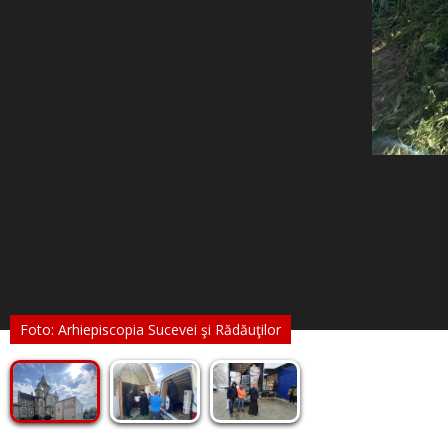
Foto: Arhiepiscopia Sucevei şi Rădăuţilor