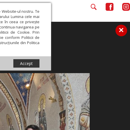
e Website-ul nostru. Te
iarului Lumina cele mai
ce în ceea ce privește
a continua navigarea pe
×
iticii de Cookie. Prin
ie conform Politicii de
trucțiunile din Politica
Accept