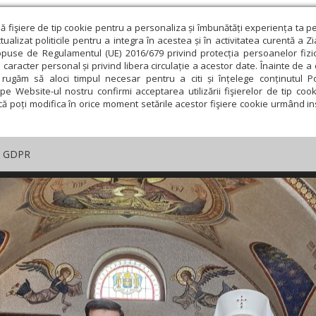
ză fişiere de tip cookie pentru a personaliza și îmbunătăți experiența ta p
alizat politicile pentru a integra în acestea și în activitatea curentă a Z
opuse de Regulamentul (UE) 2016/679 privind protecția persoanelor fizi
 caracter personal și privind libera circulație a acestor date. Înainte de 
rugăm să aloci timpul necesar pentru a citi și înțelege conținutul Pol
pe Website-ul nostru confirmi acceptarea utilizării fişierelor de tip cook
că poți modifica în orice moment setările acestor fişiere cookie urmând ins
GDPR