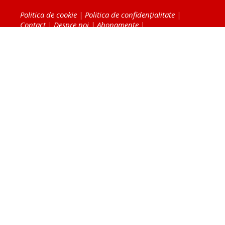
Politica de cookie
|
Politica de confidențialitate
|
Contact
|
Despre noi
|
Abonamente
|
Fototeca Ortodoxiei Românești
Radio TRINITAS
TV TRINITAS
Vestitorul Ortodoxiei
Agenţia de ştiri BASILICA
Patriarhia Română
Catedrala Mântuirii Neamului
BASILICA Travel
Serviciul de Colportaj Bisericesc
Atelierele Patriarhiei
Tipografia Cărţilor Bisericeşti
Conținutul și design-ul site-ului, toate informaţiile
publicate pe site de Ziarul Lumina sunt protejate de