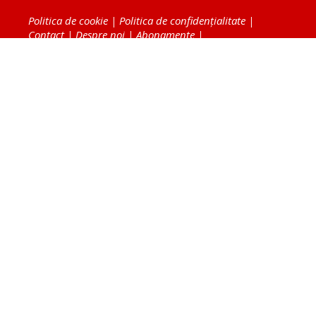
Politica de cookie
|
Politica de confidențialitate
|
Contact
|
Despre noi
|
Abonamente
|
Fototeca Ortodoxiei Românești
Radio TRINITAS
TV TRINITAS
Vestitorul Ortodoxiei
Agenţia de ştiri BASILICA
Patriarhia Română
Catedrala Mântuirii Neamului
BASILICA Travel
Serviciul de Colportaj Bisericesc
Atelierele Patriarhiei
Tipografia Cărţilor Bisericeşti
Conținutul și design-ul site-ului, toate informaţiile
publicate pe site de Ziarul Lumina sunt protejate de