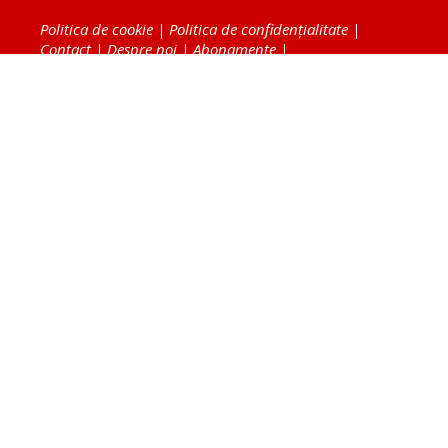
Politica de cookie
|
Politica de confidențialitate
|
Contact
|
Despre noi
|
Abonamente
|
Fototeca Ortodoxiei Românești
Radio TRINITAS
TV TRINITAS
Vestitorul Ortodoxiei
Agenţia de ştiri BASILICA
Patriarhia Română
Catedrala Mântuirii Neamului
BASILICA Travel
Serviciul de Colportaj Bisericesc
Atelierele Patriarhiei
Tipografia Cărţilor Bisericeşti
Conținutul și design-ul site-ului, toate informaţiile
publicate pe site de Ziarul Lumina sunt protejate de