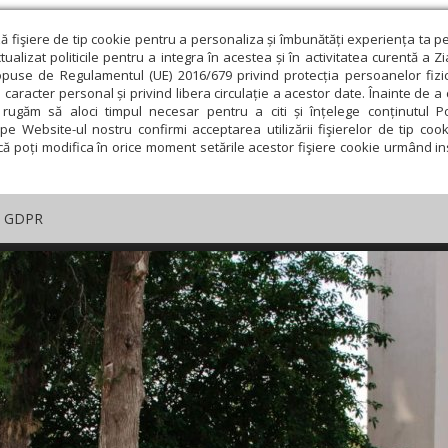
ză fişiere de tip cookie pentru a personaliza și îmbunătăți experiența ta p
alizat politicile pentru a integra în acestea și în activitatea curentă a Z
opuse de Regulamentul (UE) 2016/679 privind protecția persoanelor fizi
 caracter personal și privind libera circulație a acestor date. Înainte de 
rugăm să aloci timpul necesar pentru a citi și înțelege conținutul Pol
pe Website-ul nostru confirmi acceptarea utilizării fişierelor de tip cook
că poți modifica în orice moment setările acestor fişiere cookie urmând ins
GDPR