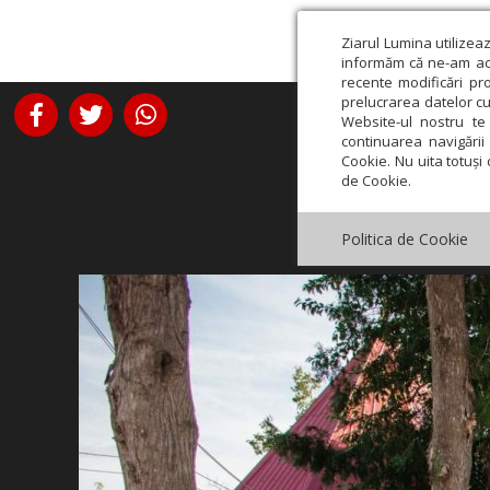
Ziarul Lumina utilizea
informăm că ne-am actu
recente modificări pr
prelucrarea datelor cu
Website-ul nostru te 
continuarea navigării 
Cookie. Nu uita totuși 
de Cookie.
Politica de Cookie