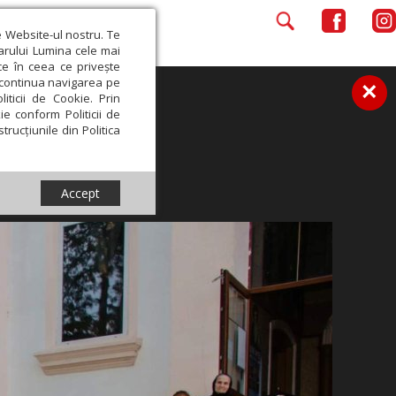
e Website-ul nostru. Te
iarului Lumina cele mai
ce în ceea ce privește
a continua navigarea pe
×
iticii de Cookie. Prin
ie conform Politicii de
trucțiunile din Politica
Accept