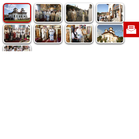
Politica de cookie
|
Politica de confidențialitate
|
Contact
|
Despre noi
|
Abonamente
|
Fototeca Ortodoxiei Românești
Radio TRINITAS
TV TRINITAS
Vestitorul Ortodoxiei
Agenţia de ştiri BASILICA